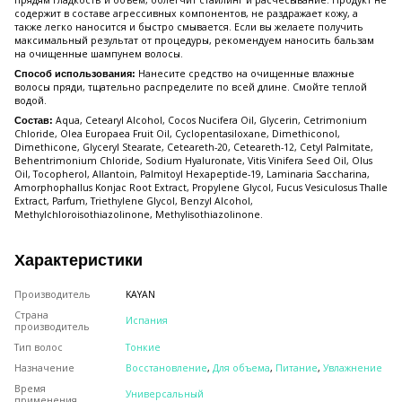
прядям гладкость и объем, облегчит стайлинг и расчесывание. Продукт не
содержит в составе агрессивных компонентов, не раздражает кожу, а
также легко наносится и быстро смывается. Если вы желаете получить
максимальный результат от процедуры, рекомендуем наносить бальзам
на очищенные шампунем волосы.
Нанесите средство на очищенные влажные
Способ использования:
волосы пряди, тщательно распределите по всей длине. Смойте теплой
водой.
Aqua, Cetearyl Alcohol, Cocos Nucifera Oil, Glycerin, Cetrimonium
Состав:
Chloride, Olea Europaea Fruit Oil, Cyclopentasiloxane, Dimethiconol,
Dimethicone, Glyceryl Stearate, Ceteareth-20, Ceteareth-12, Cetyl Palmitate,
Behentrimonium Chloride, Sodium Hyaluronate, Vitis Vinifera Seed Oil, Olus
Oil, Tocopherol, Allantoin, Palmitoyl Hexapeptide-19, Laminaria Saccharina,
Amorphophallus Konjac Root Extract, Propylene Glycol, Fucus Vesiculosus Thalle
Extract, Parfum, Triethylene Glycol, Benzyl Alcohol,
Methylchloroisothiazolinone, Methylisothiazolinone.
Характеристики
Производитель
KAYAN
Страна
Испания
производитель
Тип волос
Тонкие
Назначение
Восстановление
,
Для объема
,
Питание
,
Увлажнение
Время
Универсальный
применения