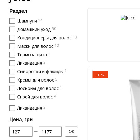
Раздел
14
Шампуни
50
Домашний уход
13
Кондиционеры для волос
12
Маски для волос
1
Термозащита
3
Ликвидация
1
Сыворотки и флюиды
−15%
5
Кремы для волос
1
Лосьоны для волос
4
Спрей для волос
3
Ликвидация
Цена, грн
От Цена, грн
До Цена, грн
OK