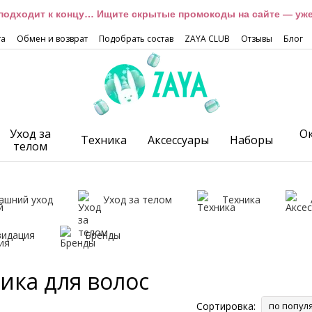
подходит к концу… Ищите скрытые промокоды на сайте — уже 
та
Обмен и возврат
Подобрать состав
ZAYA CLUB
Отзывы
Блог
Уход за
О
Техника
Аксессуары
Наборы
телом
ашний уход
Уход за телом
Техника
видация
Бренды
ика для волос
Сортировка:
по попул