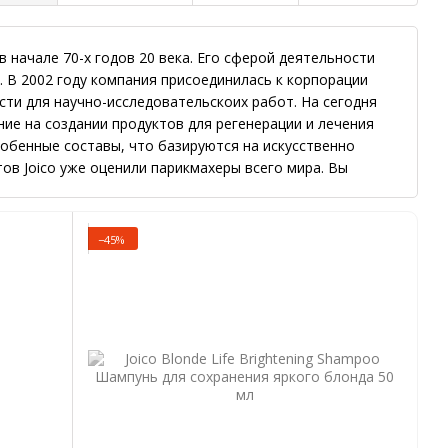
 в начале 70-х годов 20 века. Его сферой деятельности
. В 2002 году компания присоединилась к корпорации
сти для научно-исследовательскоих работ. На сегодня
ие на создании продуктов для регенерации и лечения
обенные составы, что базируются на искусственно
ов Joico уже оценили парикмахеры всего мира. Вы
 так и домашнего использования, что поможет получить
−45%
здоровья ваших волос
дают новые составы, что используются в качестве
тики Joico получилось после разработки искусственной
составу полностью отвечает кератину волос. Он состоит
рядке, что и аминокислоты у натуральных волос. Разный
и на всех уровнях. Но молекулярная масса молекул
слои клеток, средние и верхние слои.
ть моментальный эффект