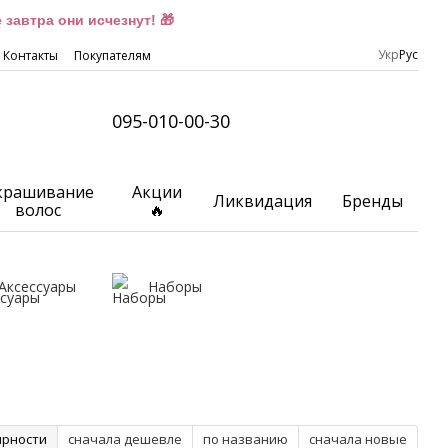
завтра они исчезнут! 🎁
Укр
Рус
Контакты
Покупателям
095-010-00-30
крашивание
Акции
Ликвидация
Бренды
волос
🔥
Аксессуары
Наборы
ярности
сначала дешевле
по названию
сначала новые