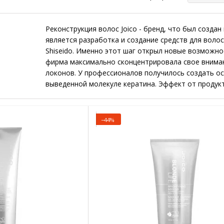
Реконструкция волос Joico - бренд, что был создан
является разработка и создание средств для волос
Shiseido. Именно этот шаг открыл новые возможно
фирма максимально сконцентрировала свое вниман
локонов. У профессионалов получилось создать ос
выведенной молекуле кератина. Эффект от продукт
сможете подобрать косметику как для салонного,
долгожданный эффект.
−44%
Косметика Joico – идеальное решение для 
Профессионалы данного бренда без остановок соз
основы для препаратов. Достичь эффекта от косме
молекулы кератина - Quadramine Complex, что по 
из 19 аминокислот, что располагаются в том же по
размер молекул влияет на возможность регенераци
отличается, это позволяет восстановить глубокие 
Приобрести эту косметику Joico – получи