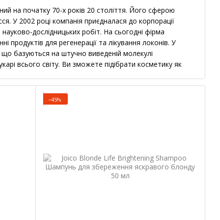
ний на початку 70-х років 20 століття. Його сферою
сся. У 2002 році компанія приєдналася до корпорації
я науково-дослідницьких робіт. На сьогодні фірма
і продуктів для регенерації та лікування локонів. У
 що базуються на штучно виведеній молекулі
укарі всього світу. Ви зможете підібрати косметику як
о допоможе отримати довгоочікуваний ефект.
ров'я вашого волосся
−45%
ь нові склади, що використовуються в якості основи для
йшло після розробки штучної молекули кератину -
ідає кератину волосся. Він складається з 19
 що і амінокислоти у натурального волосся. Різний
на всіх рівнях. Але молекулярна маса молекул
ітин, середні і верхні шари.
иттєвий ефект
ики від Joico дасть можливість отримати ефект після
використання в салоні, що дозволяє здійснювати різні
ку для використання в домашніх умовах. Даний догляд