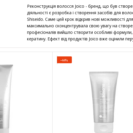
Реконструкція волосся Joico - бренд, що був створе
діяльності є розробка і створення засобів для воло
Shiseido. Саме цей крок відкрив нові можливості дл
максимально сконцентрувала свою увагу на створенн
професіоналів вийшло створити особливі формули,
кератину. Ефект від продуктів Joico вже оцінили пер
для салонного, так і домашнього використання, щ
Косметика Joico - ідеальне рішення для здо
−44%
Професіонали даного бренду без зупинок створюют
препаратів. Досягти ефекту від косметики Joico ви
Quadramine Complex, що за складом повністю відпов
амінокислот, що розташовуються в тому ж порядку,
розмір молекул впливає на можливість регенерації 
відрізняється, це дозволяє відновити глибокі шари кл
Придбати цю косметику Joico - отримати м
Повне відновлення волосся з використанням космет
першого використання. Фірма виробляє засоби для 
відновлювальні процедури, також створює космети