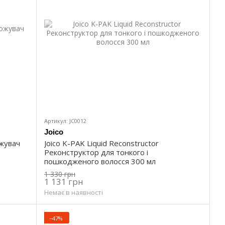
Артикул: JC0012
Joico
ожувач
Joico K-PAK Liquid Reconstructor
Реконструктор для тонкого і
пошкодженого волосся 300 мл
1 330 грн
1 131 грн
Немає в наявності
−47%