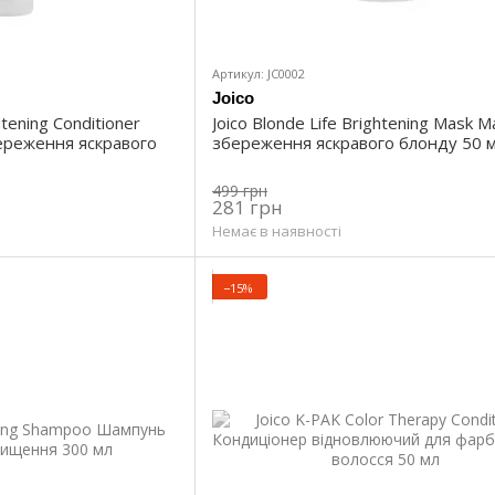
допоможе в отриманні ефекту в максимально корот
для організму, оскільки творці хвилюються про безп
що допоможе при виборі продуктів, які позбавлять 
Артикул: JС0002
Клієнти можуть купити косметику Joico з на
Joico
htening Conditioner
Joico Blonde Life Brightening Mask 
Body Luxe;
ереження яскравого
збереження яскравого блонду 50 
Cliniscalp;
499 грн
Color Endure;
281 грн
Daily Care;
Немає в наявності
Color Therapy;
−15%
K-Pak;
Moisture Recovery.