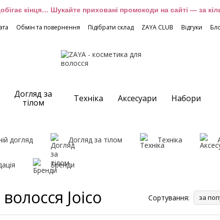
обігає кінця… Шукайте приховані промокоди на сайті — за кіль
ата
Обмін та повернення
Підібрати склад
ZAYA CLUB
Відгуки
Бл
Догляд за
Техніка
Аксесуари
Набори
тілом
ій догляд
Догляд за тілом
Техніка
дація
Бренди
волосся Joico
Сортування:
за поп