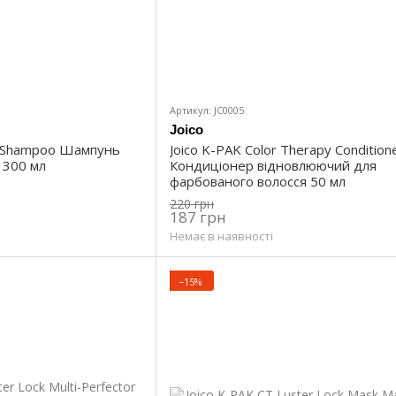
Артикул: JC0005
Joico
ng Shampoo Шампунь
Joico K-PAK Color Therapy Condition
 300 мл
Кондиціонер відновлюючий для
фарбованого волосся 50 мл
220 грн
187 грн
Немає в наявності
−15%