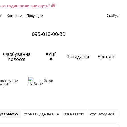
ка годин вони зникнуть! 🎁
Укр
Рус
ог
Контакти
Покупцям
095-010-00-30
Фарбування
Акції
Ліквідація
Бренди
волосся
🔥
Аксесуари
Набори
улярністю
спочатку дешевше
за назвою
спочатку нові