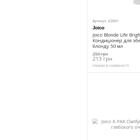
Артикул: JC0001
Joico
Joico Blonde Life Brig
Кондиціонер для зб
блонду 50 мл
250 грн
213 грн
Немає в наявності