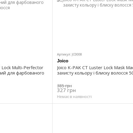
Артикул: JC0008
Joico
 Lock Multi-Perfector
Joico K-PAK CT Luster Lock Mask Ма
ний для фарбованого
захисту кольору і блиску волосся 5
385 грн
327 грн
Немає в наявності