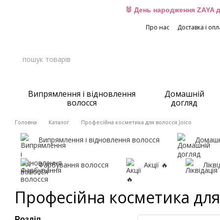
Перейти до основного контенту
🐰 День народження ZAYA д
Про нас
Доставка і опл
Випрямлення і відновлення
Домашній
волосся
догляд
Головна
Каталог
Професійна косметика для волосся Joico
Випрямлення і відновлення волосся
Домашн
Фарбування волосся
Акції 🔥
Лікві
Професійна косметика для 
Розділ