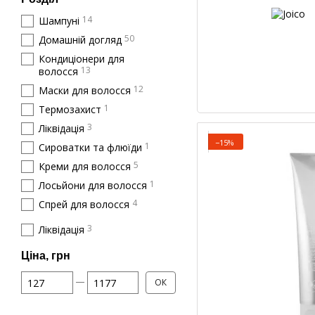
14
Шампуні
50
Домашній догляд
Кондиціонери для
13
волосся
12
Маски для волосся
1
Термозахист
3
Ліквідація
−15%
1
Сироватки та флюїди
5
Креми для волосся
1
Лосьйони для волосся
4
Спрей для волосся
3
Ліквідація
Ціна, грн
Від Ціна, грн
До Ціна, грн
ОК