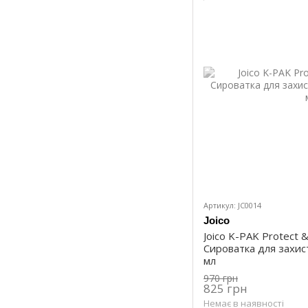
Артикул: JC0014
Joico
Joico K-PAK Protect 
Сироватка для захист
мл
970 грн
825 грн
Немає в наявності