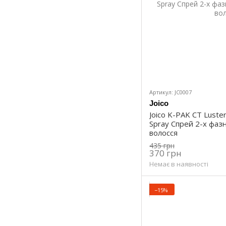
Артикул: JC0007
Joico
Joico K-PAK CT Luster
Spray Спрей 2-х фаз
волосся
435 грн
370 грн
Немає в наявності
−15%