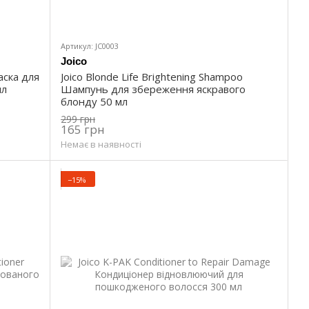
кий проміжок часу. Вся продукція абсолютно нешкідлива
еку своїх клієнтів. Асортимент засобів досить широкий,
вас від усіх естетичних проблем.
Артикул: JC0003
ступних лінійок:
Joico
Маска для
Joico Blonde Life Brightening Shampoo
мл
Шампунь для збереження яскравого
блонду 50 мл
299 грн
165 грн
Немає в наявності
−15%