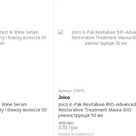
Артикул: JC0015
Joico
& Shine Serum
Joico K-Pak Revitaluxe BIO-Advance
у і блиску волосся 50
Restorative Treatment Маска-БІО
реконструкція 50 мл
435 грн
370 грн
Немає в наявності