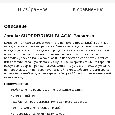
В избранное
К сравнению
Описание
Janeke SUPERBRUSH BLACK. Расческа
Качественный уход за шевелюрой - это не просто правильный шампунь и
маска, но и качественная расческа. Данный аксессуар создан итальянским
брендом Janeke, который делает процесс стайлинга значительно легче и
приятнее! Основа щетки имеет вид пчелиных сот, что способствует
бережному расчесыванию локонов и не повреждает их при этом, а также
имеет запатентованную массажную функцию. Во время стайлинга горячий
воздух равномерно проходит сквозь щетку, что ускоряет процесс укладки,
не пересушивает и не травмирует кожный покров. Обеспечьте для своих
прядей бережный уход, а они вернут себе яркий блеск и привлекательный
внешний вид!
Преимущества:
Безболезненно распутывает непослушные завитки;
Имеет легкий вес;
Подойдет для расчесывания мокрых и влажных волос;
Препятствует электризации прядей;
Не повреждает волоски и кожу головы;