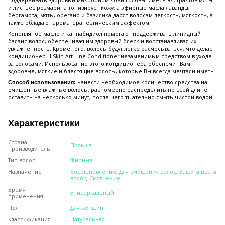
поддерживать здоровый микробиом кожи головы. Смесь экстрактов мяты
и листьев розмарина тонизирует кожу, а эфирные масла лаванды,
бергамота, мяты, орегано и базилика дарят волосам легкость, мягкость, а
также обладают ароматерапевтическим эффектом.
Конопляное масло и каннабидиол помогают поддерживать липидный
баланс волос, обеспечивая им здоровый блеск и восстанавливая их
увлажненность. Кроме того, волосы будут легко расчесываться, что делает
кондиционер HiSkin Art Line Conditioner незаменимым средством в уходе
за волосами. Использование этого кондиционера обеспечит Вам
здоровые, мягкие и блестящие волосы, которые Вы всегда мечтали иметь.
нанести необходимое количество средства на
Способ использования:
очищенные влажные волосы, равномерно распределить по всей длине,
оставить на несколько минут, после чего тщательно смыть чистой водой.
Характеристики
Страна
Польша
производитель
Тип волос
Жирные
Назначение
Восстановление
,
Для очищения волос
,
Защита цвета
волос
,
Смягчение
Время
Универсальный
применения
Пол
Для женщин
Классификация
Натуральная