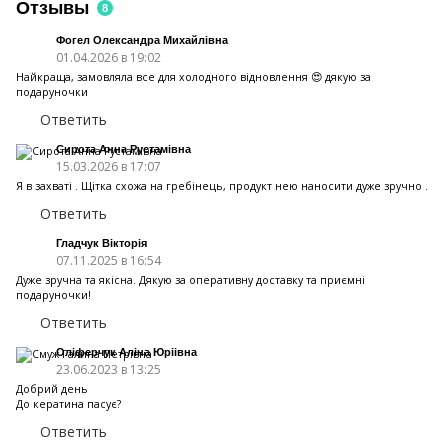
Отзывы
8
Фогел Олександра Михайлівна
01.04.2026 в 19:02
Найкраща, замовляла все для холодного відновлення 😍 дякую за
подаруночки
Ответить
Сирота Анна Рустамівна
15.03.2026 в 17:07
Я в захваті . Щітка схожа на гребінець, продукт нею наносити дуже зручно .
Ответить
Гладчук Вікторія
07.11.2025 в 16:54
Дуже зручна та якісна. Дякую за оперативну доставку та приємні
подаруночки!
Ответить
Оліферчук Аліна Юріівна
23.06.2023 в 13:25
Добрий день
До кератина пасує?
Ответить