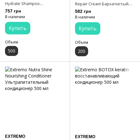
Hydrate Shampoo
Repair Cream Бархатистый
Ежедневный шампунь для
несмываемый крем с
757 грн
582 грн
очищения, увлажнения и
термоактивной технологией
В наличии
В наличии
питания кожи 500 мл
200 мл
Купить
Купить
Объем
Объем
500
200
EXTREMO
EXTREMO