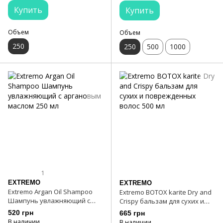
Купить
Купить
Объем
Объем
250
250
500
1000
1
EXTREMO
EXTREMO
Extremo Argan Oil Shampoo
Extremo BOTOX karite Dry and
Шампунь увлажняющий с
Crispy бальзам для сухих и
аргановым маслом 250 мл
поврежденных волос 500 мл
520 грн
665 грн
В наличии
В наличии