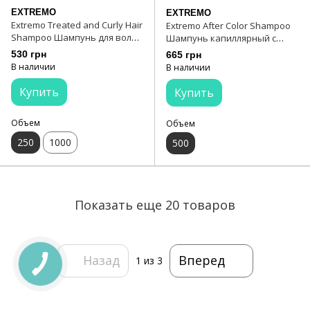
EXTREMO
EXTREMO
Extremo Treated and Curly Hair
Extremo After Color Shampoo
Shampoo Шампунь для волос
Шампунь капиллярный с
с маслом карите 250 мл
экстрактом улитки 500 мл
530 грн
665 грн
В наличии
В наличии
Купить
Купить
Объем
Объем
250
1000
500
Показать еще 20 товаров
Назад
Вперед
1
из 3