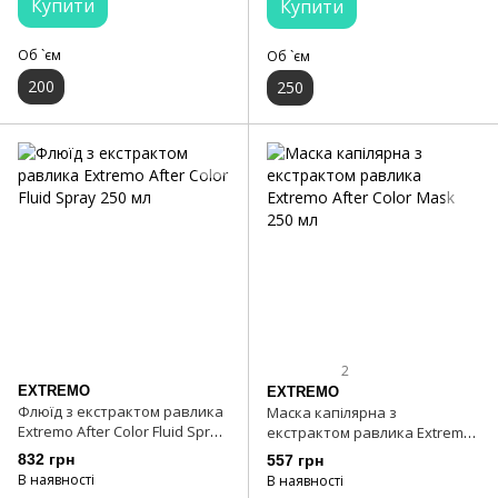
Купити
Купити
Об `єм
Об `єм
200
250
2
EXTREMO
EXTREMO
Флюїд з екстрактом равлика
Маска капілярна з
Extremo After Color Fluid Spray
екстрактом равлика Extremo
250 мл
After Color Mask 250 мл
832 грн
557 грн
В наявності
В наявності