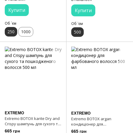
Купити
Купити
Об `єм
Об `єм
250
1000
500
EXTREMO
EXTREMO
Extremo BOTOX karite Dry and
Extremo BOTOX argan
Crispy шампунь для сухого та
кондиціонер для
пошкодженого волосся 500
фарбованого волосся 500 мл
665 грн
665 грн