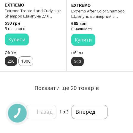
EXTREMO
EXTREMO
Extremo Treated and Curly Hair
Extremo After Color Shampoo
Shampoo Шампунь для
Шампунь капілярний з
волосся з олією каріте 250 мл
екстрактом равлика 500 мл
530 грн
665 грн
В наявності
В наявності
Купити
Купити
Об `єм
Об `єм
250
1000
500
Показати ще 20 товарів
Назад
Вперед
1
з 3