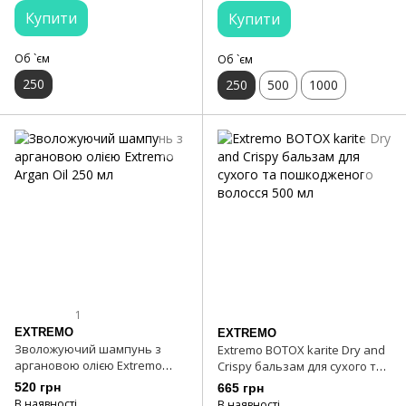
Купити
Купити
Об `єм
Об `єм
250
250
500
1000
1
EXTREMO
EXTREMO
Зволожуючий шампунь з
Extremo BOTOX karite Dry and
аргановою олією Extremo
Crispy бальзам для сухого та
Argan Oil 250 мл
пошкодженого волосся 500 мл
520 грн
665 грн
В наявності
В наявності