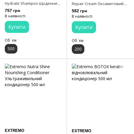
Hydrate Shampoo Щоденний
Repair Cream Оксамитовий
шампунь для очищення,
незмивний крем з
757 грн
582 грн
зволоження та живлення
термоактивною технологією
В наявності
В наявності
шкіри 500 мл
200 мл
Купити
Купити
Об `єм
Об `єм
500
200
EXTREMO
EXTREMO