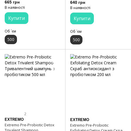
волосся 500 мл
пробіотиком 500 мл
665 грн
640 грн
В наявності
В наявності
Купити
Купити
Об `єм
Об `єм
500
500
2
EXTREMO
EXTREMO
Extremo Pre-Probiotic Detox
Extremo Pre-Probiotic
Trivalent Shampoo
Exfoliating Detox Cream Скраб