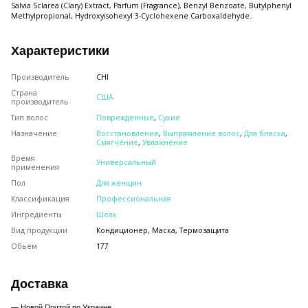
Salvia Sclarea (Clary) Extract, Parfum (Fragrance), Benzyl Benzoate, Butylphenyl
Methylpropional, Hydroxyisohexyl 3-Cyclohexene Carboxaldehyde.
Характеристики
Производитель
CHI
Страна
США
производитель
Тип волос
Поврежденные
,
Сухие
Назначение
Восстановление
,
Выпрямление волос
,
Для блеска
,
Смягчение
,
Увлажнение
Время
Универсальный
применения
Пол
Для женщин
Классификация
Профессиональная
Ингредиенты
Шелк
Вид продукции
Кондиционер, Маска, Термозащита
Обьем
177
Доставка
— Новой Почтой по Украине.