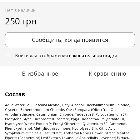
Нет в наличии
250 грн
Сообщить, когда появится
Войти
для отображения накопительной скидки
%
В избранное
К сравнению
Состав
Aqua/Water/Eau, Cetearyl Alcohol, Cetyl Alcohol, Dicetyldimonium Chloride,
Glycerin, Behentrimonium Chloride, Olea Europaea (Olive) Fruit Oil,
Amodimethicone, Cetrimonium Chloride, Trideceth-8, Polyquaternium-37,
Propylene Glycol Dicaprylate/Dicaprate, Ppg-1 Trideceth-6, Polysorbate 60,
Hydrolyzed Wheat Protein Pg-Propyl Silanetriol, Quaternium-80, Panthenol,
Phenoxyethanol, Methylisothiazolinone, Hydrolyzed Silk, Citric Acid,
Symphytum Officinale Leaf Extract, Anthemis Nobilis Flower Extract, Mentha
Piperita (Peppermint) Leaf Extract, Lavandula Angustifolia (Lavender) Extract,