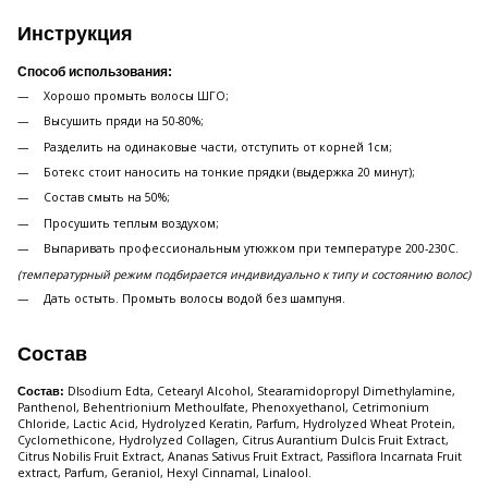
Инструкция
Способ использования:
Хорошо промыть волосы ШГО;
Высушить пряди на 50-80%;
Разделить на одинаковые части, отступить от корней 1см;
Ботекс стоит наносить на тонкие прядки (выдержка 20 минут);
Состав смыть на 50%;
Просушить теплым воздухом;
Выпаривать профессиональным утюжком при температуре 200-230С.
(температурный режим подбирается индивидуально к типу и состоянию волос)
Дать остыть. Промыть волосы водой без шампуня.
Состав
DIsodium Edta, Cetearyl Alcohol, Stearamidopropyl Dimethylamine,
Состав:
Panthenol, Behentrionium Methoulfate, Phenoxyethanol, Cetrimonium
Chloride, Lactic Acid, Hydrolyzed Keratin, Parfum, Hydrolyzed Wheat Protein,
Cyclomethicone, Hydrolyzed Collagen, Citrus Aurantium Dulcis Fruit Extract,
Citrus Nobilis Fruit Extract, Ananas Sativus Fruit Extract, Passiflora Incarnata Fruit
extract, Parfum, Geraniol, Hexyl Cinnamal, Linalool.