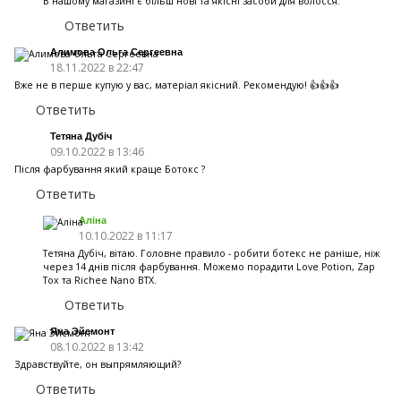
В нашому магазині є більш нові та якісні засоби для волосся.
Ответить
Алимова Ольга Сергеевна
18.11.2022 в 22:47
Вже не в перше купую у вас, матерiал якiсний. Рекомендую! 👍👍👍
Ответить
Тетяна Дубіч
09.10.2022 в 13:46
Після фарбування який краще Ботокс ?
Ответить
Аліна
10.10.2022 в 11:17
Тетяна Дубіч, вітаю. Головне правило - робити ботекс не раніше, ніж
через 14 днів після фарбування. Можемо порадити Love Potion, Zap
Tox та Richee Nano BTX.
Ответить
Яна Эйсмонт
08.10.2022 в 13:42
Здравствуйте, он выпрямляющий?
Ответить