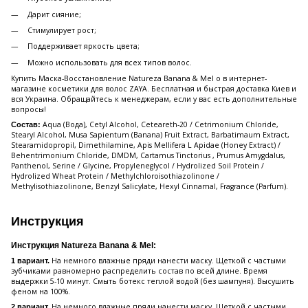
Дарит сияние;
Стимулирует рост;
Поддерживает яркость цвета;
Можно использовать для всех типов волос.
Купить Маска-Восстановление Natureza Banana & Mel o в интернет-
магазине косметики для волос ZAYA. Бесплатная и быстрая доставка Киев и
вся Украина. Обращайтесь к менеджерам, если у вас есть дополнительные
вопросы!
Aqua (Вода), Cetyl Alcohol, Ceteareth-20 / Cetrimonium Chloride,
Состав:
Stearyl Alcohol, Musa Sapientum (Banana) Fruit Extract, Barbatimaum Extract,
Stearamidopropil, Dimethilamine, Apis Mellifera L Apidae (Honey Extract) /
Behentrimonium Chloride, DMDM, Cartamus Tinctorius , Prumus Amygdalus,
Panthenol, Serine / Glycine, Propyleneglycol / Hydrolized Soil Protein /
Hydrolized Wheat Protein / Methylchloroisothiazolinone /
Methylisothiazolinone, Benzyl Salicylate, Hexyl Cinnamal, Fragrance (Parfum).
Инструкция
Инструкция Natureza Banana & Mel:
На немного влажные пряди нанести маску. Щеткой с частыми
1 вариант.
зубчиками равномерно распределить состав по всей длине. Время
выдержки 5-10 минут. Смыть ботекс теплой водой (без шампуня). Высушить
феном на 100%.
На немного влажные пряди нанести маску. Щеткой с частыми
2 вариант.