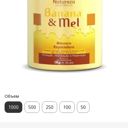
Объем
1000
500
250
100
50