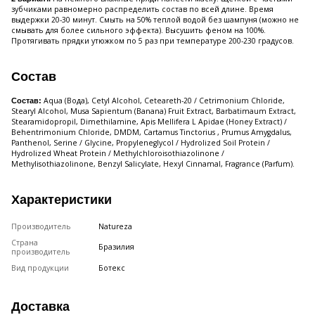
зубчиками равномерно распределить состав по всей длине. Время
выдержки 20-30 минут. Смыть на 50% теплой водой без шампуня (можно не
смывать для более сильного эффекта). Высушить феном на 100%.
Протягивать прядки утюжком по 5 раз при температуре 200-230 градусов.
Состав
Aqua (Вода), Cetyl Alcohol, Ceteareth-20 / Cetrimonium Chloride,
Состав:
Stearyl Alcohol, Musa Sapientum (Banana) Fruit Extract, Barbatimaum Extract,
Stearamidopropil, Dimethilamine, Apis Mellifera L Apidae (Honey Extract) /
Behentrimonium Chloride, DMDM, Cartamus Tinctorius , Prumus Amygdalus,
Panthenol, Serine / Glycine, Propyleneglycol / Hydrolized Soil Protein /
Hydrolized Wheat Protein / Methylchloroisothiazolinone /
Methylisothiazolinone, Benzyl Salicylate, Hexyl Cinnamal, Fragrance (Parfum).
Характеристики
Производитель
Natureza
Страна
Бразилия
производитель
Вид продукции
Ботекс
Доставка