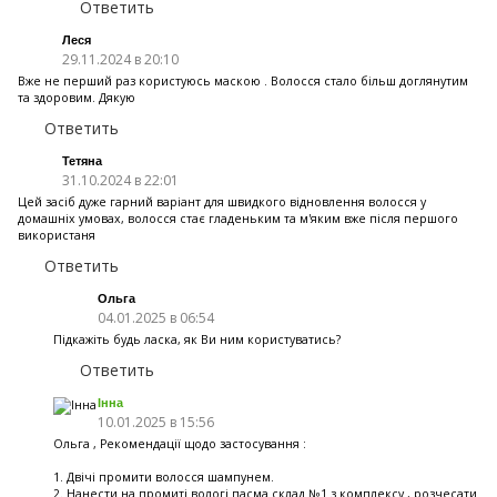
Ответить
Леся
29.11.2024 в 20:10
Вже не перший раз користуюсь маскою . Волосся стало більш доглянутим
та здоровим. Дякую
Ответить
Тетяна
31.10.2024 в 22:01
Цей засіб дуже гарний варіант для швидкого відновлення волосся у
домашніх умовах, волосся стає гладеньким та м'яким вже після першого
використаня
Ответить
Ольга
04.01.2025 в 06:54
Підкажіть будь ласка, як Ви ним користуватись?
Ответить
Інна
10.01.2025 в 15:56
Ольга , Рекомендації щодо застосування :
1. Двічі промити волосся шампунем.
2. Нанести на промиті вологі пасма склад №1 з комплексу , розчесати