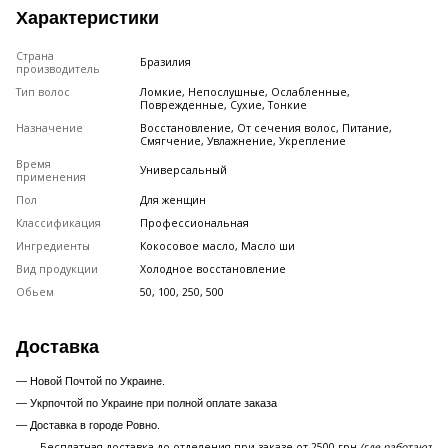
Характеристики
Страна
Бразилия
производитель
Тип волос
Ломкие, Непослушные, Ослабленные,
Поврежденные, Сухие, Тонкие
Назначение
Восстановление, От сечения волос, Питание,
Смягчение, Увлажнение, Укрепление
Время
Универсальный
применения
Пол
Для женщин
Классификация
Профессиональная
Ингредиенты
Кокосовое масло, Масло ши
Вид продукции
Холодное восстановление
Обьем
50, 100, 250, 500
Доставка
— Новой Почтой по Украине.
— Укрпочтой по Украине при полной оплате заказа
—
Доставка в городе Ровно.
Бесплатная доставка до отделения при заказе от 2500 грн
(где работают