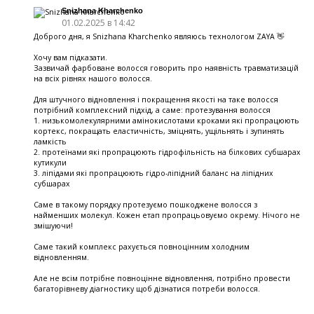
Snizhana Kharchenko
01.02.2025 в 14:42
Доброго дня, я Snizhana Kharchenko являюсь технологом ZAYA 👋
Хочу вам підказати.
Зазвичай фарбоване волосся говорить про наявність травматизацій
на всіх рівнях нашого волосся.
Для штучного відновлення і покращення якості на таке волосся
потрібний комплексний підхід, а саме: протезування волосся
1. низькомолекулярними амінокислотами кроками які пропрацюють
кортекс, покращать еластичність, зміцнять, ущільнять і зупинять
ламкість
2. протеїнами які пропрацюють гідрофільність на білкових субшарах
кутикули
3. ліпідами які пропрацюють гідро-ліпідний баланс на ліпідних
субшарах
Саме в такому порядку протезуємо пошкоджене волосся з
найменших молекул. Кожен етап пропрацьовуємо окрему. Нічого не
змішуючи!
Саме такий комплекс рахується повноцінним холодним
відновленням.
Але не всім потрібне повноцінне відновлення, потрібно провести
багаторівневу діагностику щоб дізнатися потреби волосся.