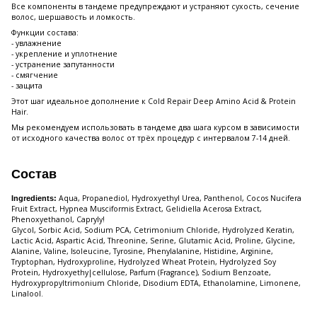
Все компоненты в тандеме предупреждают и устраняют сухость, сечение
волос, шершавость и ломкость.
Функции состава:
- увлажнение
- укрепление и уплотнение
- устранение запутанности
- смягчение
- защита
Этот шаг идеальное дополнение к Cold Repair Deep Amino Acid & Protein
Hair.
Мы рекомендуем использовать в тандеме два шага курсом в зависимости
от исходного качества волос от трёх процедур с интервалом 7-14 дней.
Состав
Aqua, Propanediol, Hydroxyethyl Urea, Panthenol, Cocos Nucifera
Ingredients:
Fruit Extract, Hypnea Musciformis Extract, Gelidiella Acerosa Extract,
Phenoxyethanol, Capryly!
Glycol, Sorbic Acid, Sodium PCA, Cetrimonium Chloride, Hydrolyzed Keratin,
Lactic Acid, Aspartic Acid, Threonine, Serine, Glutamic Acid, Proline, Glycine,
Alanine, Valine, Isoleucine, Tyrosine, Phenylalanine, Histidine, Arginine,
Tryptophan, Hydroxyproline, Hydrolyzed Wheat Protein, Hydrolyzed Soy
Protein, Hydroxyethy|cellulose, Parfum (Fragrance), Sodium Benzoate,
Hydroxypropyltrimonium Chloride, Disodium EDTA, Ethanolamine, Limonene,
Linalool.