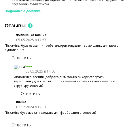
отделения Новой почты).
Подробнее о доставке
Отзывы
4
Филоненко Ксения
05.05.2025 в 17:57
Підкажіть, будь ласка, чи треба використовувати термо шапку для цього
відновлення?
Ответить
Інна
06.05.2025 в 14:05
Филоненко Ксения, доброго дня, можна використовувати
термошапку для кращого проникнення активних компонентів у
структуру волосся)
Ответить
Іванка
02.12.2024 в 12:01
Підкажіть будь ласка підходить для фарбованого волосся?
Ответить