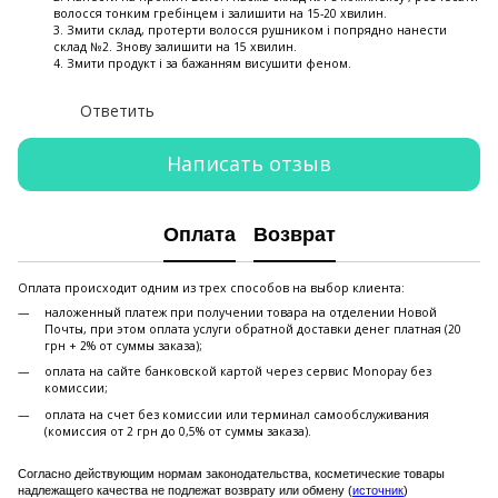
волосся тонким гребінцем і залишити на 15-20 хвилин.
3. Змити склад, протерти волосся рушником і попрядно нанести
склад №2. Знову залишити на 15 хвилин.
4. Змити продукт і за бажанням висушити феном.
Ответить
Написать отзыв
Оплата
Возврат
Оплата происходит одним из трех способов на выбор клиента:
наложенный платеж при получении товара на отделении Новой
Почты, при этом оплата услуги обратной доставки денег платная (20
грн + 2% от суммы заказа);
оплата на сайте банковской картой через сервис Monopay без
комиссии;
оплата на счет без комиссии или терминал самообслуживания
(комиссия от 2 грн до 0,5% от суммы заказа).
Согласно действующим нормам законодательства, косметические товары
надлежащего качества не подлежат возврату или обмену (
источник
)