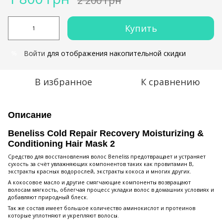
2 200 грн
Купить
Войти
для отображения накопительной скидки
%
В избранное
К сравнению
Описание
Beneliss Cold Repair Recovery Moisturizing &
Conditioning Hair Mask 2
Средство для восстановления волос Beneliss предотвращает и устраняет
сухость за счёт увлажняющих компонентов таких как провитамин В,
экстракты красных водорослей, экстракты кокоса и многих других.
А кокосовое масло и другие смягчающие компоненты возвращают
волосам мягкость, облегчая процесс укладки волос в домашних условиях и
добавляют природный блеск.
Так же состав имеет большое количество аминокислот и протеинов
которые уплотняют и укрепляют волосы.