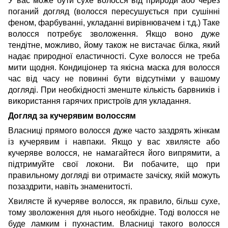
У вас може бути сухе волосся від природи або через
поганий догляд (волосся пересушується при сушінні
феном, фарбуванні, укладанні вирівнювачем і т.д.) Таке
волосся потребує зволоження. Якщо воно дуже
тендітне, можливо, йому також не вистачає білка, який
надає природної еластичності. Сухе волосся не треба
мити щодня. Кондиціонер та якісна маска для волосся
час від часу не повинні бути відсутніми у вашому
догляді. При необхідності зменште кількість барвників і
використання гарячих пристроїв для укладання.
Догляд за кучерявим волоссям
Власниці прямого волосся дуже часто заздрять жінкам
із кучерявим і навпаки. Якщо у вас хвилясте або
кучеряве волосся, не намагайтеся його випрямити, а
підтримуйте свої локони. Ви побачите, що при
правильному догляді ви отримаєте зачіску, якій можуть
позаздрити, навіть знаменитості.
Хвилясте й кучеряве волосся, як правило, більш сухе,
тому зволоження для нього необхідне. Тоді волосся не
буде ламким і пухнастим. Власниці такого волосся