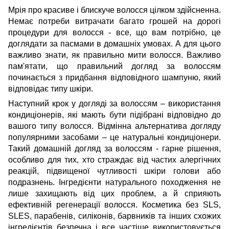
Мрія про красиве і блискуче волосся цілком здійсненна.
Немає потреби витрачати багато грошей на дорогі
процедури для волосся - все, що вам потрібно, це
доглядати за пасмами в домашніх умовах. А для цього
важливо знати, як правильно мити волосся. Важливо
пам'ятати, що правильний догляд за волоссям
починається з придбання відповідного шампуню, який
відповідає типу шкіри.
Наступний крок у догляді за волоссям – використання
кондиціонерів, які мають бути підібрані відповідно до
вашого типу волосся. Відмінна альтернатива догляду
популярними засобами – це натуральні кондиціонери.
Такий домашній догляд за волоссям - гарне рішення,
особливо для тих, хто страждає від частих алергічних
реакцій, підвищеної чутливості шкіри голови або
подразнень. Інгредієнти натурального походження не
лише захищають від цих проблем, а й сприяють
ефективній регенерації волосся. Косметика без SLS,
SLES, парабенів, силіконів, барвників та інших схожих
інгредієнтів безпечна і все частіше використовується