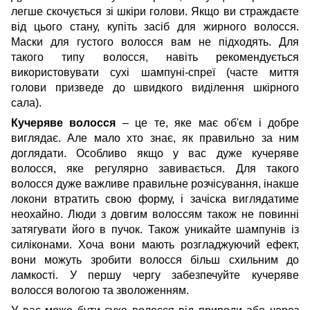
легше скочується зі шкіри голови. Якщо ви страждаєте
від цього стану, купіть засіб для жирного волосся.
Маски для густого волосся вам не підходять. Для
такого типу волосся, навіть рекомендується
використовувати сухі шампуні-спреї (часте миття
голови призведе до швидкого виділення шкірного
сала).
Кучеряве волосся
– це те, яке має об'єм і добре
виглядає. Але мало хто знає, як правильно за ним
доглядати. Особливо якщо у вас дуже кучеряве
волосся, яке регулярно завивається. Для такого
волосся дуже важливе правильне розчісування, інакше
локони втратить свою форму, і зачіска виглядатиме
неохайно. Люди з довгим волоссям також не повинні
затягувати його в пучок. Також уникайте шампунів із
силіконами. Хоча вони мають розгладжуючий ефект,
вони можуть зробити волосся більш схильним до
ламкості. У першу чергу забезпечуйте
кучеряве
волосся
вологою та зволоженням.