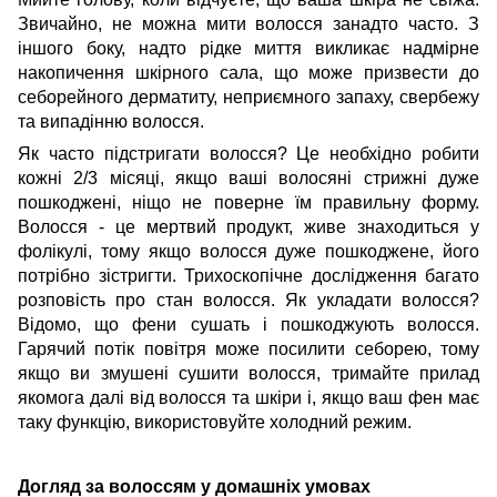
Звичайно, не можна мити волосся занадто часто. З
іншого боку, надто рідке миття викликає надмірне
накопичення шкірного сала, що може призвести до
себорейного дерматиту, неприємного запаху, свербежу
та випадінню волосся.
Як часто підстригати волосся?
Це необхідно робити
кожні 2/3 місяці, якщо ваші волосяні стрижні дуже
пошкоджені, ніщо не поверне їм правильну форму.
Волосся - це мертвий продукт, живе знаходиться у
фолікулі, тому якщо волосся дуже пошкоджене, його
потрібно зістригти. Трихоскопічне дослідження багато
розповість про стан волосся.
Як укладати волосся
?
Відомо, що фени сушать і пошкоджують волосся.
Гарячий потік повітря може посилити себорею, тому
якщо ви змушені сушити волосся, тримайте прилад
якомога далі від волосся та шкіри і, якщо ваш фен має
таку функцію, використовуйте холодний режим.
Догляд за волоссям у домашніх умовах