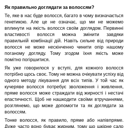
Як правильно доглядати за волоссям?
Те, яке в нас буде волосся, багато в чому визначається
генетикою. Але це не означає, що ми не можемо
вплинути на якість волосся своїм доглядом. Первинні
властивості волосся можна змінити завдяки
правильній комбінації дій. Навіть сильне від природи
волосся не може нескінченно чинити опір нашому
поганому догляду. Тому згодом їхня якість може
помітно погіршитися.
Як уже говорилося у вступі, для кожного волосся
потрібно щось своє. Тому не можна очікувати успіху від
одного методу лікування для всіх типів. У той час як
кучеряве волосся потребує зволоження і живлення,
пряме волосся може страждати від жирності і нестачі
еластичності. Щоб не нашкодити своїми втручаннями,
розглянемо, що може допомогти та
як доглядати за
волоссям
.
Тонке волосся, як правило, пряме або напівпряме.
Дуже часто воно буває жирним, тому що шкірне сало