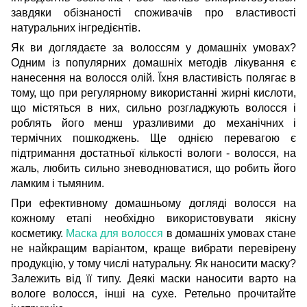
завдяки обізнаності споживачів про властивості
натуральних інгредієнтів.
Як ви доглядаєте за волоссям у домашніх умовах?
Одним із популярних домашніх методів лікування є
нанесення на волосся олій. Їхня властивість полягає в
тому, що при регулярному використанні жирні кислоти,
що містяться в них, сильно розгладжують волосся і
роблять його менш уразливими до механічних і
термічних пошкоджень. Ще однією перевагою є
підтримання достатньої кількості вологи - волосся, на
жаль, любить сильно зневоднюватися, що робить його
ламким і тьмяним.
При ефективному домашньому догляді волосся на
кожному етапі необхідно використовувати якісну
косметику.
Маска для волосся
в домашніх умовах
стане
не найкращим варіантом, краще вибрати перевірену
продукцію, у тому числі натуральну.
Як наносити маску
?
Залежить від її типу. Деякі маски наносити варто на
вологе волосся, інші на сухе. Ретельно прочитайте