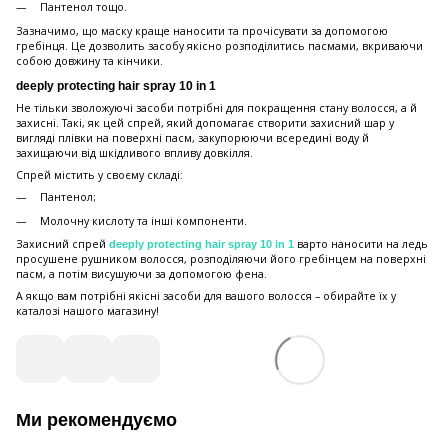
Пантенол тощо.
Зазначимо, що маску краще наносити та прочісувати за допомогою
гребінця. Це дозволить засобу якісно розподілитись пасмами, вкриваючи
собою довжину та кінчики.
deeply protecting hair spray 10 in 1
Не тільки зволожуючі засоби потрібні для покращення стану волосся, а й
захисні. Такі, як цей спрей, який допомагає створити захисний шар у
вигляді плівки на поверхні пасм, закупорюючи всередині воду й
захищаючи від шкідливого впливу довкілля.
Спрей містить у своєму складі:
Пантенол;
Молочну кислоту та інші компоненти.
Захисний спрей
варто наносити на ледь
deeply protecting hair spray 10 in 1
просушене рушником волосся, розподіляючи його гребінцем на поверхні
пасм, а потім висушуючи за допомогою фена.
А якщо вам потрібні якісні засоби для вашого волосся – обирайте їх у
каталозі нашого магазину!
Ми рекомендуємо