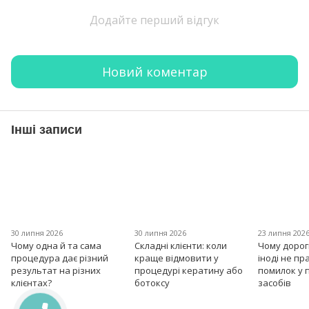
Додайте перший відгук
Новий коментар
Інші записи
30 липня 2026
30 липня 2026
23 липня 202
Чому одна й та сама
Складні клієнти: коли
Чому дорог
процедура дає різний
краще відмовити у
іноді не пр
результат на різних
процедурі кератину або
помилок у 
клієнтах?
ботоксу
засобів