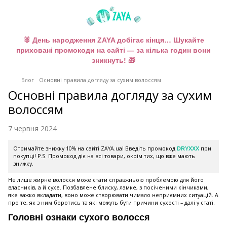
🐰 День народження ZAYA добігає кінця… Шукайте
приховані промокоди на сайті — за кілька годин вони
зникнуть! 🎁
Блог
Основні правила догляду за сухим волоссям
Основні правила догляду за сухим
волоссям
7 червня 2024
Отримайте знижку 10% на сайті ZAYA.ua! Введіть промокод
при
DRYXXX
покупці! P.S. Промокод діє на всі товари, окрім тих, що вже мають
знижку.
Не лише жирне волосся може стати справжньою проблемою для його
власників, а й сухе. Позбавлене блиску, ламке, з посіченими кінчиками,
яке важко вкладати, воно може створювати чимало неприємних ситуацій. А
про те, як з ним боротись та які можуть бути причини сухості – далі у статі.
Головні ознаки сухого волосся