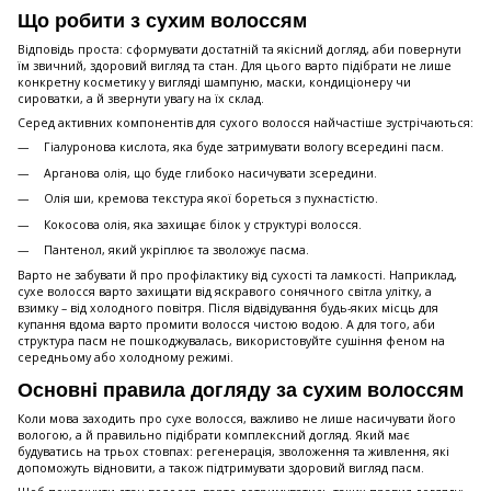
Що робити з сухим волоссям
Відповідь проста: сформувати достатній та якісний догляд, аби повернути
їм звичний, здоровий вигляд та стан. Для цього варто підібрати не лише
конкретну косметику у вигляді шампуню, маски, кондиціонеру чи
сироватки, а й звернути увагу на їх склад.
Серед активних компонентів для сухого волосся найчастіше зустрічаються:
Гіалуронова кислота, яка буде затримувати вологу всередині пасм.
Арганова олія, що буде глибоко насичувати зсередини.
Олія ши, кремова текстура якої бореться з пухнастістю.
Кокосова олія, яка захищає білок у структурі волосся.
Пантенол, який укріплює та зволожує пасма.
Варто не забувати й про профілактику від сухості та ламкості. Наприклад,
сухе волосся варто захищати від яскравого сонячного світла улітку, а
взимку – від холодного повітря. Після відвідування будь-яких місць для
купання вдома варто промити волосся чистою водою. А для того, аби
структура пасм не пошкоджувалась, використовуйте сушіння феном на
середньому або холодному режимі.
Основні правила догляду за сухим волоссям
Коли мова заходить про сухе волосся, важливо не лише насичувати його
вологою, а й правильно підібрати комплексний догляд. Який має
будуватись на трьох стовпах: регенерація, зволоження та живлення, які
допоможуть відновити, а також підтримувати здоровий вигляд пасм.