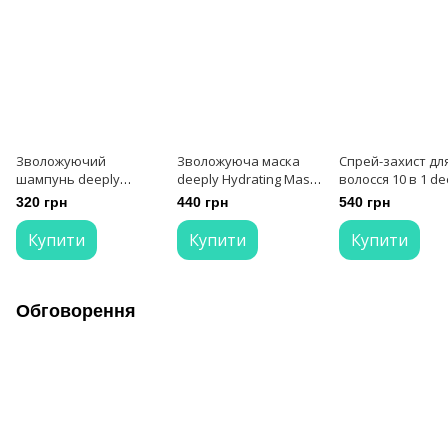
Зволожуючий
Зволожуюча маска
Спрей-захист дл
шампунь deeply
deeply Hydrating Mask
волосся 10 в 1 de
Hydrating Shampoo 250
300 мл
protecting hair sp
320 грн
440 грн
540 грн
мл
in 1 200 мл
Купити
Купити
Купити
Обговорення