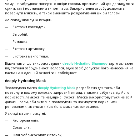
чому не забруднює поверхню шкіри голови, призначений для догляду як за
сухим, так і нормальним типом пасм. Використання засобу дозволить
повернути м’якість, а також зменшить роздратування шкіри голови.
До складу шампуню входять:
Екстракт календули;
Звіробій;
Ромашка;
Екстракт артишоку;
Екстракт манго тощо.
Відзначимо, що використовувати
варто залежно
deeply Hydrating Shampoo
від ступеня забрудненості волосся, адже засіб допускає його нанесення на
пасма на щоденній основі за необхідності.
deeply Hydrating Mask
Зволожуюча маска
розроблена для того, аби
deeply Hydrating Mask
повернути вашому волоссю здоровий вигляд, а також позбутись від його
пористості, ламкості та надмірної сухості. Маска використовується на всій
довжині пасм, аби активно зволожувати та насичувати корисними
речовинами, зменшити кількість зламаних волосинок.
У складі маски присутні:
Касторова олія;
Соєва олія;
Олія з абрикосових кісточок;