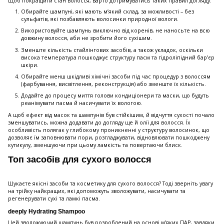
Щоб покращити стан волосся, варто дотримуватись таких правил догляду:
Обирайте шампуні, які мають м’який склад, за можливості – без
сульфатів, які позбавляють волосинки природної вологи.
Використовуйте шампунь виключно від коренів, не наносьте на всю
довжину волосся, аби не зробити його сухішим.
Зменште кількість стайлінгових засобів, а також укладок, оскільки
висока температура пошкоджує структуру пасм та гідроліпідний бар’єр
шкіри.
Обирайте менш шкідливі хімічні засоби під час процедур з волоссям
(фарбування, висвітлення, реконструкція) або зменште їх кількість.
Додайте до процесу миття голови кондиціонери та маски, що будуть
реанімувати пасма й насичувати їх вологою.
А щоб ефект від масок та шампунів був стійкішим, й відчуття сухості почало
зменшуватись, можна додавати до догляду ще й олії для волосся. Їх
особливість полягає у глибокому проникненні у структуру волосинок, що
дозволяє їм заповнювати пори, розгладжувати, відновлювати пошкоджену
кутикулу, зменшуючи при цьому ламкість та повертаючи блиск.
Топ засобів для сухого волосся
Шукаєте якісні засоби та косметику для сухого волосся? Тоді зверніть увагу
на трійку найкращих, які допоможуть зволожувати, насичувати та
регенерувати сухі та ламкі пасма.
deeply Hydrating Shampoo
Цей зволожуючий шампунь був розроблений на основі м’яких ПАР, завдяки