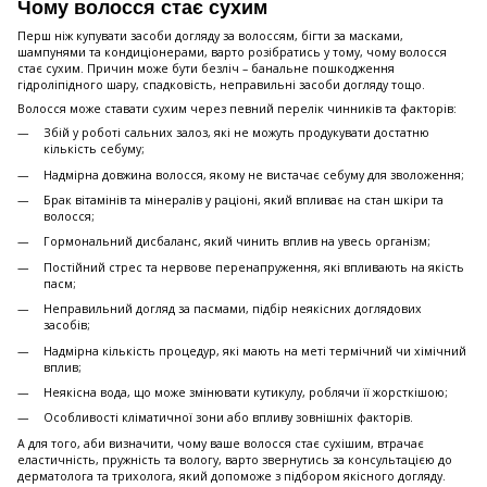
Чому волосся стає сухим
Перш ніж купувати засоби догляду за волоссям, бігти за масками,
шампунями та кондиціонерами, варто розібратись у тому, чому волосся
стає сухим. Причин може бути безліч – банальне пошкодження
гідроліпідного шару, спадковість, неправильні засоби догляду тощо.
Волосся може ставати сухим через певний перелік чинників та факторів:
Збій у роботі сальних залоз, які не можуть продукувати достатню
кількість себуму;
Надмірна довжина волосся, якому не вистачає себуму для зволоження;
Брак вітамінів та мінералів у раціоні, який впливає на стан шкіри та
волосся;
Гормональний дисбаланс, який чинить вплив на увесь організм;
Постійний стрес та нервове перенапруження, які впливають на якість
пасм;
Неправильний догляд за пасмами, підбір неякісних доглядових
засобів;
Надмірна кількість процедур, які мають на меті термічний чи хімічний
вплив;
Неякісна вода, що може змінювати кутикулу, роблячи її жорсткішою;
Особливості кліматичної зони або впливу зовнішніх факторів.
А для того, аби визначити, чому ваше волосся стає сухішим, втрачає
еластичність, пружність та вологу, варто звернутись за консультацією до
дерматолога та трихолога, який допоможе з підбором якісного догляду.