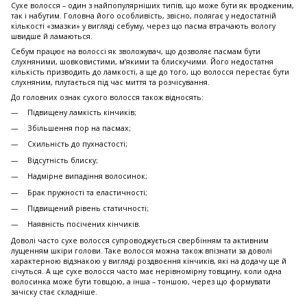
Сухе волосся – один з найпопулярніших типів, що може бути як вродженим,
так і набутим. Головна його особливість, звісно, полягає у недостатній
кількості «змазки» у вигляді себуму, через що пасма втрачають вологу
швидше й ламаються.
Себум працює на волоссі як зволожувач, що дозволяє пасмам бути
слухняними, шовковистими, м’якими та блискучими. Його недостатня
кількість призводить до ламкості, а ще до того, що волосся перестає бути
слухняним, плутається під час миття та розчісування.
До головних ознак сухого волосся також відносять:
Підвищену ламкість кінчиків;
Збільшення пор на пасмах;
Схильність до пухнастості;
Відсутність блиску;
Надмірне випадіння волосинок;
Брак пружності та еластичності;
Підвищений рівень статичності;
Наявність посічених кінчиків.
Доволі часто сухе волосся супроводжується свербінням та активним
лущенням шкіри голови. Таке волосся можна також впізнати за доволі
характерною відзнакою у вигляді роздвоєння кінчиків, які на додачу ще й
січуться. А ще сухе волосся часто має нерівномірну товщину, коли одна
волосинка може бути товщою, а інша – тоншою, через що формувати
зачіску стає складніше.