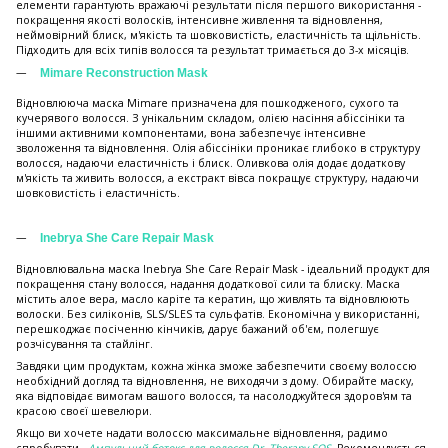
елементи гарантують вражаючі результати після першого використання -
покращення якості волосків, інтенсивне живлення та відновлення,
неймовірний блиск, м'якість та шовковистість, еластичність та щільність.
Підходить для всіх типів волосся та результат тримається до 3-х місяців.
Mimare Reconstruction Mask
Відновлююча маска Mimare призначена для пошкодженого, сухого та
кучерявого волосся. З унікальним складом, олією насіння абіссініки та
іншими активними компонентами, вона забезпечує інтенсивне
зволоження та відновлення. Олія абіссініки проникає глибоко в структуру
волосся, надаючи еластичність і блиск. Оливкова олія додає додаткову
м'якість та живить волосся, а екстракт вівса покращує структуру, надаючи
шовковистість і еластичність.
Inebrya She Care Repair Mask
Відновлювальна маска Inebrya She Care Repair Mask - ідеальний продукт для
покращення стану волосся, надання додаткової сили та блиску. Маска
містить алое вера, масло каріте та кератин, що живлять та відновлюють
волоски. Без силіконів, SLS/SLES та сульфатів. Економічна у використанні,
перешкоджає посіченню кінчиків, дарує бажаний об'єм, полегшує
розчісування та стайлінг.
Завдяки цим продуктам, кожна жінка зможе забезпечити своєму волоссю
необхідний догляд та відновлення, не виходячи з дому. Обирайте маску,
яка відповідає вимогам вашого волосся, та насолоджуйтеся здоров'ям та
красою своєї шевелюри.
Якщо ви хочете надати волоссю максимальне відновлення, радимо
спробувати -
Ампульний бoтoкс для волосся Dr. Therapy SOS
. Рекомендується