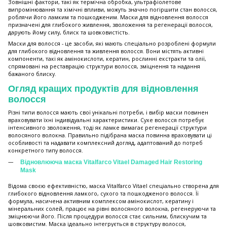
Зовнішні фактори, такі як термічна обробка, ультрафіолетове
випромінювання та хімічні впливи, можуть значно погіршити стан волосся,
роблячи його ламким та пошкодженим. Маски для відновлення волосся
призначені для глибокого живлення, зволоження та регенерації волосся,
дарують йому силу, блиск та шовковистість.
Маски для волосся - це засоби, які мають спеціально розроблені формули
для глибокого відновлення та живлення волосся. Вони містять активні
компоненти, такі як амінокислоти, кератин, рослинні екстракти та олії,
спрямовані на реставрацію структури волосся, зміцнення та надання
бажаного блиску.
Огляд кращих продуктів для відновлення
волосся
Різні типи волосся мають свої унікальні потреби, і вибір маски повинен
враховувати їхні індивідуальні характеристики. Сухе волосся потребує
інтенсивного зволоження, тоді як ламке вимагає регенерації структури
волосяного волокна. Правильно підібрана маска повинна враховувати ці
особливості та надавати комплексний догляд, адаптований до потреб
конкретного типу волосся.
Відновлююча маска Vitalfarco Vitael Damaged Hair Restoring
Mask
Відома своєю ефективністю, маска Vitalfarco Vitael спеціально створена для
глибокого відновлення ламкого, сухого та пошкодженого волосся. Її
формула, насичена активним комплексом амінокислот, кератину і
мінеральних солей, працює на рівні волосяного волокна, регенеруючи та
зміцнюючи його. Після процедури волосся стає сильним, блискучим та
шовковистим. Маска ідеально інтегрується в структуру волосся,