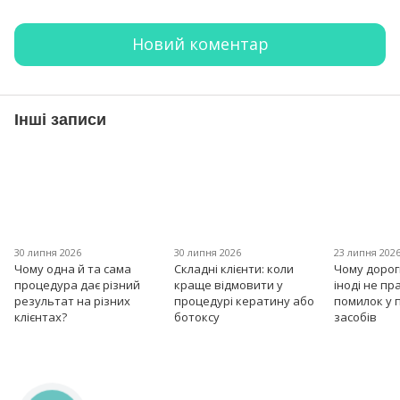
Новий коментар
Інші записи
30 липня 2026
30 липня 2026
23 липня 202
Чому одна й та сама
Складні клієнти: коли
Чому дорог
процедура дає різний
краще відмовити у
іноді не пр
результат на різних
процедурі кератину або
помилок у 
клієнтах?
ботоксу
засобів