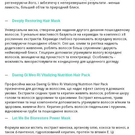
регенеруючи його, і забезпечу є неперевершені результати - менша
ламкість, більший об'єм та природний блиск.
Deeply Restoring Hair Mask
Універсальна маска, створена для надання другого дихання пошкодженому
волоссю. Її унікальні властивості базуються на керамідах та комплексі з 8
рослинних екстрактів. Кераміди глибоко проникають всередину волосся,
реставруючи пошкоджені області. Олії ши, оливи та реп'яха надають
додаткового живлення, роблять волосся більш слухняним і дарують
неймовірний блиск. Гліцерин допомагає утримувати вологу всередині
волосків, захищаючи від пухнастості та електризації. Особливість -
можливість використовувати як кондиціонер для щоденного догляду.
Daeng Gi Meo Ri Vitalizing Nutrition Hair Pack
Професійна маска Daeng Gi Meo Ri Vitalizing Nutrition Hair Pack
призначена для догляду за волоссям, що надає ефект салону в домашніх
умовах. Екстракти східних трав та кератин живлять волосся, роблячи шкіру
голови та волосся здоровими та красивими. Екстракт женьшеню, трава
хризантеми та інші компоненти допомагають утримувати волосся м'яким та
здоровим, живлячи його. Кератин робить волосся гладеньким і пружним,
відновлюючи грубе та пошкоджене волосся.
Let Me Be Biorestore Power Mask
Формула маски містить екстракт маніока, арганову олію, кокоса та моної, а
також d-пантенол, гідролізований кератин, протеїн та вітамін Е. Ці