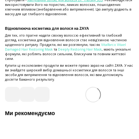
використовувати його на пористих, ламких волосках, пошкоджених
хімічним впливом (знебарвлення або випрямлення). Цю ампулу додають в
маску для ще глибшого відновлення.
Відновлююча косметика для волося на ZAYA
Для тих, хто прагне надати своєму волоссю ефективний та глибокий
догляд, косметика для відновлення волосся стає невід'ємною частиною
щоденного ритуалу. Продукти, які ми розглянули, такі як
Vitalfarco Vitael
Damaged Hair Restoring Mask
та
Deeply Restoring Hair Mask
, мають унікальні
формули, які роблять волосся сильним, блискучим та повним життєвої
сили.
Купити ці ексклюзивні продукти ви можете прямо зараз на сайті ZAYA. У нас
ви знайдете широкий вибір домашньої косметики для волосся та інші
засоби для випрямлення та відновлення волосся, які вам допоможуть
досягти бажаного результату.
Ми рекомендуємо