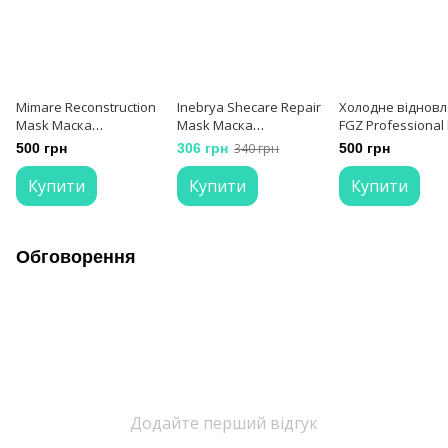
Mimare Reconstruction
Inebrya Sheсare Repair
Холодне віднов
Mask Маска
Mask Маска
FGZ Professional 
відновлююча 200 мл
відновлююча 250 мл
Therapy SOS Inst
500 грн
306 грн
340 грн
500 грн
Reconstructor 15 
Купити
Купити
Купити
Обговорення
Додайте перший відгук