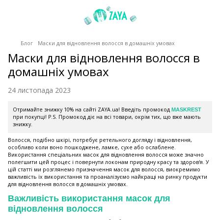
Блог
Маски для відновлення волосся в домашніх умовах
Маски для відновлення волосся в
домашніх умовах
24 листопада 2023
Отримайте знижку 10% на сайті ZAYA.ua! Введіть промокод
MASKREST
при покупці! P.S. Промокод діє на всі товари, окрім тих, що вже мають
знижку.
Волосся, подібно шкірі, потребує ретельного догляду і відновлення,
особливо коли воно пошкоджене, ламке, сухе або ослаблене.
Використання спеціальних масок для відновлення волосся може значно
полегшити цей процес і повернути локонам природну красу та здоров'я. У
цій статті ми розглянемо призначення масок для волосся, виокремимо
важливість їх використання та проаналізуємо найкращі на ринку продукти
для відновлення волосся в домашніх умовах.
Важливість використання масок для
відновлення волосся