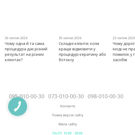
30 липня 2026
30 липня 2026
23 липня 202
Чому одна й та сама
Складні клієнти: коли
Чому дорог
процедура дає різний
краще відмовити у
іноді не пр
результат на різних
процедурі кератину або
помилок у 
клієнтах?
ботоксу
засобів
095-010-00-30
073-010-00-30
098-010-00-30
Контакти
Повна версія сайту
Мапа сайту
Пн-Пт: 10:00 - 18:00