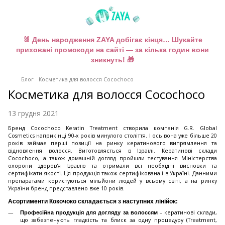
🐰 День народження ZAYA добігає кінця… Шукайте
приховані промокоди на сайті — за кілька годин вони
зникнуть! 🎁
Блог
Косметика для волосся Cocochoco
Косметика для волосся Cocochoco
13 грудня 2021
Бренд Cocochoco Keratin Treatment створила компанія G.R. Global
Cosmetics наприкінці 90-х років минулого століття. І ось вона уже більше 20
років займає перші позиції на ринку кератинового випрямлення та
відновлення волосся. Виготовляється в Ізраїлі. Кератинові склади
Cocoсhoco, а також домашній догляд пройшли тестування Міністерства
охорони здоров'я Ізраїлю та отримали всі необхідні висновки та
сертифікати якості. Ця продукція також сертифікована і в Україні. Данними
препаратами користуються мільйони людей у ​​всьому світі, а на ринку
України бренд представлено вже 10 років.
Асортименти Кокочоко складається з наступних лінійок:
– кератинові склади,
Професійна продукція для догляду за волоссям
що забезпечують гладкість та блиск за одну процедуру (Treatment,