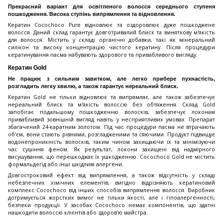
Прекрасний варіант для освітленого волосся середнього ступеня
пошкодження. Висока ступінь випрямлення та відновлення.
Кератин Cocochoco Pure відновлює та оздоровлює дуже пошкоджене
волосся. Даний склад гарантує довготривалий блиск та виняткову м'якість
для волосся. Містить у складі органічні добавки, такі як мінеральний
силікон та високу концентрацію чистого кератину. Після процедури
кератинування пасма набувають здорового та привабливого вигляду.
Кератин Gold
Не працює з сильним завитком, але легко прибере пухнастість,
розгладить легку хвилю, а також гарантує нереальний блиск.
Кератин Gold не тільки відновлює та випрямляє, але також забезпечує
нереальний блиск та м'якість волоссю без обтяження. Склад Gold
запобігає подальшому пошкодженню волосків, забезпечує локонам
привабливий зовнішній вигляд навіть у несприятливих умовах. Препарат
збагачений 24-каратним золотом. Під час процедури пасма не втрачають
об’єм, вони стають рівними, розгладженими та сяючими. Продукт підвищує
водонепроникність волосків, таким чином захищаючи їх та мінімізуючи
час сушіння феном. Як результат, локони захищені від надмірного
висушування, що перешкоджає їх ушкодженню. Cocochoco Gold не містить
формальдегід або інші шкідливі алергени.
Довгостроковий ефект від випрямлення, а також відсутність у складі
небезпечних хімічних елементів, вигідно відрізняють кератиновий
комплекс Cocochoco від інших способів випрямлення волосся. Виробник
дотримується жорстких вимог не тільки якості, але і гіпоалергенності,
безпеки продукції. У засобах Cocochoco немає компонентів, що здатні
нашкодити волоссю клієнтів або здоров'ю майстра.