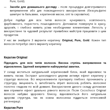
Pure, Gold);
– після процедури довготривалого
Засоби для домашнього догляду
випрямлення або для повсякденного використання (безсульфатні
шампуні та бальзами, кератинові маски, олії та сироватки);
Добре підійде для всіх типів волосся: кучерявого, освітленого,
фарбованого, пористого, пошкодженого. Допомагає повернути їх красу,
здоров'я, і ​​глибоко живить усіма необхідними елементами. Легкість у
використанні та чудовий результат приваблює майстрів працювати з цим
продуктом.
У нас ви знайдете 3 варіанти кератину:
. Кожен тип
Original, Pure, Gold
волосся потребує свого варіанту кератину.
Кератин Original
Підходить для всіх типів волосся. Висока ступінь випрямлення та
відновлення. Здатний випрямити найпружніші завитки.
У складі міститься натуральний кератиновий білок, який відновлює та
живить пасма. Екстракт шоколадного дерева активує ефект кератину у
структурі волоска. Всі мікроелементи препарату глибоко проникають у
структуру, зміцнюють її, запобігають втраті волосків, роблять волосяне
полотно гладким по всій довжині. Використання даного складу допоможе
вам отримати ефект ідеально рівного волосся. Після Cocochoco Original
волосся набуває здорового блиску, відновлюється його натуральна
здорова структура, так як кожна волосинка піддається інтенсивній
регенерації.
Кератин Pure