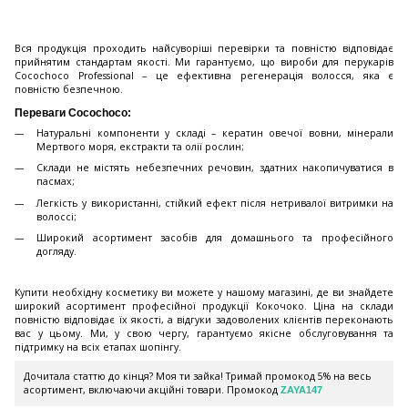
Вся продукція проходить найсуворіші перевірки та повністю відповідає
прийнятим стандартам якості. Ми гарантуємо, що вироби для перукарів
Cocochoco Professional – це ефективна регенерація волосся, яка є
повністю безпечною.
Переваги Cocochoco:
Натуральні компоненти у складі – кератин овечої вовни, мінерали
Мертвого моря, екстракти та олії рослин;
Склади не містять небезпечних речовин, здатних накопичуватися в
пасмах;
Легкість у використанні, стійкий ефект після нетривалої витримки на
волоссі;
Широкий асортимент засобів для домашнього та професійного
догляду.
Купити необхідну косметику ви можете у нашому магазині, де ви знайдете
широкий асортимент професійної продукції Кокочоко. Ціна на склади
повністю відповідає їх якості, а відгуки задоволених клієнтів переконають
вас у цьому. Ми, у свою чергу, гарантуємо якісне обслуговування та
підтримку на всіх етапах шопінгу.
Дочитала статтю до кінця? Моя ти зайка! Тримай промокод 5% на весь
асортимент, включаючи акційні товари. Промокод
ZAYA147