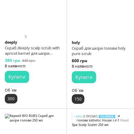
5
deeply
holy
Скраб deeply scalp scrub with
Скраб для шкіри голови holy
apricot kernel для шкіри
pure scrub
голови 300 мл
380 грн
440 грн
600 грн
В наявності
В наявності
Купити
Купити
Об `єм
Об `єм
300
150
З ПРОМО
−15%
GLOW15