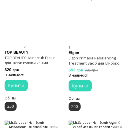
2
1
TOP BEAUTY
Elgon
TOP BEAUTY Hair scrub Пілінг
Elgon Primaria Rebalancing
для шкіри голови 250 мл
Treatment Засіб для глибокого
очищення шкіри голови 200
320 грн
653 грн
725 грн
мл
В наявності
В наявності
Купити
Купити
Об `єм
Об `єм
250
200