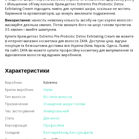
і збільшенню об'єму локонів. Крем-детокс Extremo Pre-Probiotic Detox
Exfoliating Cream підходить навіть для чутливої шкіри, оскільки не містить
барвників та ароматизаторів, що можуть викликати подразнення.
нанесіть невелику кількість засобу на сухі корені волосся і
Використання:
масажуйте декілька хвилин. Потім залиште його на шкірі голови протягом
3-5 хвилин і змийте шампунем.
Купити Крем-детокс Extremo Pre-Probiotic Detox Exfoliating Cream ви можете
в інтернет-магазині косметики для волосся ZAYA. Доступна ціна, відгуки
покупців та безкоштовна доставка вся Україна (Київ, Харків, Одеса, Львів).
На сайті ZAYA ви можете купити професійну косметику для випрямлення та
відновлення волосся від відомих виробників.
Характеристики
Виробник
Extremo
Країна виробник
Італія
Тип волосся
Всі типи волосся
Призначення
Очищення шкіри голови
Час застосування
Універсальний
Стать
Для жінок
Класифікація
Професійна
Складові
Без парабенів
,
Без сульфатів