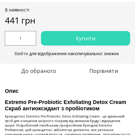
В наявності
441 грн
Купити
Ввійти
для відображення накопичувальної знижки
%
До обраного
Порівняти
Опис
Extremo Pre-Probiotic Exfoliating Detox Cream
Скраб антиоксидант з пробіотиком
Крем-детокс Extremo Pre-Probiotic Detox Exfoliating Cream - це ідеальний
засіб для очищення шкірного покриву від залишків бруду і відлущення
шкіри. Розроблений італійським професійним брендом Extremo
Professional, цей крем-детокс забезпечує делікатне, але ретельне
очищення шкіри і коренів волосся, сприяючи оновленню, здоровому росту