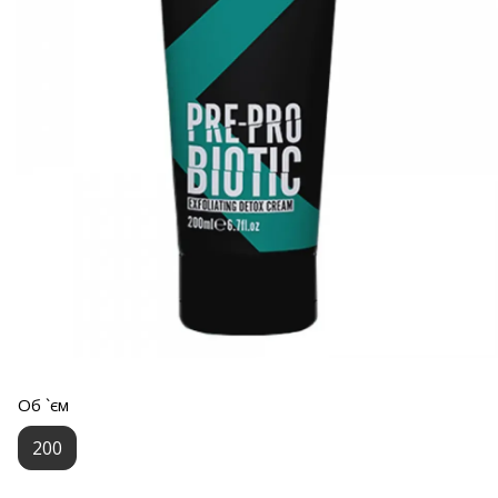
Об `єм
200