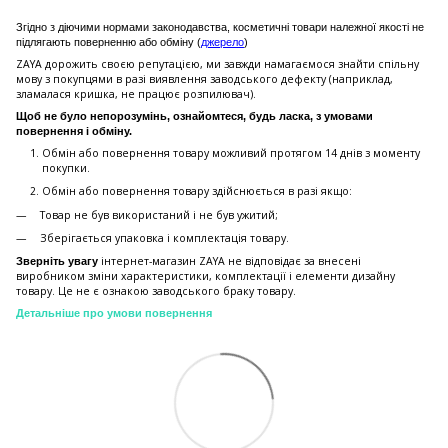
Згідно з діючими нормами законодавства, косметичні товари належної якості не
підлягають поверненню або обміну (
джерело
)
ZAYA дорожить своєю репутацією, ми завжди намагаємося знайти спільну
мову з покупцями в разі виявлення заводського дефекту (наприклад,
зламалася кришка, не працює розпилювач).
Щоб не було непорозумінь, ознайомтеся, будь ласка, з умовами
повернення і обміну.
Обмін або повернення товару можливий протягом 14 днів з моменту
покупки.
Обмiн або повернення товару здійснюється в разі якщо:
Товар не був використаний і не був ужитий;
Зберiгається упаковка і комплектація товару.
інтернет-магазин ZAYA не відповідає за внесені
Зверніть увагу
виробником зміни характеристики, комплектації і елементи дизайну
товару. Це не є ознакою заводського браку товару.
Детальніше про умови повернення