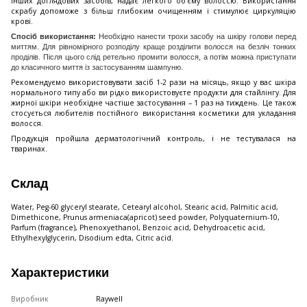
інших доглядових засобів, надає легкого об'єму волоссю. Використання
скрабу допоможе з більш глибоким очищенням і стимулює циркуляцію
крові.
Спосіб використання:
Необхідно нанести трохи засобу на шкіру голови перед
миттям. Для рівномірного розподілу краще розділити волосся на безліч тонких
проділів. Після цього слід ретельно промити волосся, а потім можна приступати
до класичного миття із застосуванням шампуню.
Рекомендуємо використовувати засіб 1-2 рази на місяць, якщо у вас шкіра
нормального типу або ви рідко використовуєте продукти для стайлінгу. Для
жирної шкіри необхідне частіше застосування – 1 раз на тиждень. Це також
стосується любителів постійного використання косметики для укладання
волосся.
Продукція пройшла дерматологічний контроль, і не тестувалася на
тваринах.
Склад
Water, Peg-60 glyceryl stearate, Cetearyl alcohol, Stearic acid, Palmitic acid,
Dimethicone, Prunus armeniaca(apricot) seed powder, Polyquaternium-10,
Parfum (fragrance), Phenoxyethanol, Benzoic acid, Dehydroacetic acid,
Ethylhexylglycerin, Disodium edta, Citric acid.
Характеристики
Виробник
Raywell