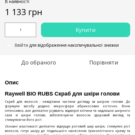
В наявності
1 133 грн
Купити
Ввійти
для відображення накопичувальної знижки
%
До обраного
Порівняти
Опис
Raywell BIO RUBS Скраб для шкіри голови
Скраб для волосся - невід'ємна частина догляду за шкірою голови. До
формули засобу додано мікросфери абрикосових кісточок. Вони
інтенсивно, але делікатно усувають відмерлі клітини та надлишок шкірного
сала зі шкіри голови, забезпечуючи волоссю здоровий вигляд та
стимулюючи його ріст.
Основні властивості:
делікатно відлущує роговий шар шкіри, стимулює ріст
волосся, готує шкіру до подальшого нанесення трихологічного крему та