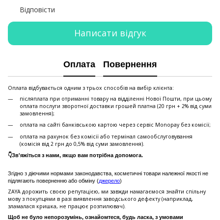
Відповісти
Написати відгук
Оплата
Повернення
Оплата відбувається одним з трьох способів на вибір клієнта:
післяплата при отриманні товару на відділенні Нової Пошти, при цьому
оплата послуги зворотної доставки грошей платна (20 грн + 2% від суми
замовлення);
оплата на сайті банківською картою через сервіс Monopay без комісії;
оплата на рахунок без комісії або термінал самообслуговування
(комісія від 2 грн до 0,5% від суми замовлення).
👇Зв'яжіться з нами, якщо вам потрібна допомога.
Згідно з діючими нормами законодавства, косметичні товари належної якості не
підлягають поверненню або обміну (
джерело
)
ZAYA дорожить своєю репутацією, ми завжди намагаємося знайти спільну
мову з покупцями в разі виявлення заводського дефекту (наприклад,
зламалася кришка, не працює розпилювач).
Щоб не було непорозумінь, ознайомтеся, будь ласка, з умовами