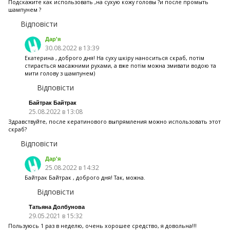
Подскажите как использовать ,на сухую кожу головы ?и после промыть
шампунем ?
Відповісти
Дар'я
30.08.2022 в 13:39
Екатерина , доброго дня! На суху шкіру наноситься скраб, потім
стирається масажними рухами, а вже потім можна змивати водою та
мити голову з шампунем)
Відповісти
Байтрак Байтрак
25.08.2022 в 13:08
Здравствуйте, после кератинового выпрямления можно использовать этот
скраб?
Відповісти
Дар'я
25.08.2022 в 14:32
Байтрак Байтрак , доброго дня! Так, можна.
Відповісти
Татьяна Долбунова
29.05.2021 в 15:32
Пользуюсь 1 раз в неделю, очень хорошее средство, я довольна!!!