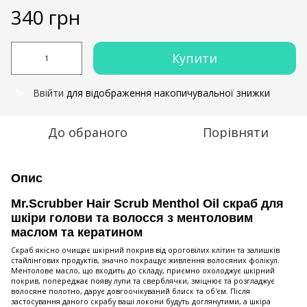
340 грн
Купити
Ввійти
для відображення накопичувальної знижки
%
До обраного
Порівняти
Опис
Mr.Scrubber Hair Scrub Menthol Oil скраб для
шкіри голови та волосся з ментоловим
маслом та кератином
Скраб якісно очищає шкірний покрив від ороговілих клітин та залишків
стайлінгових продуктів, значно покращує живлення волосяних фолікул.
Ментолове масло, що входить до складу, приємно охолоджує шкірний
покрив, попереджає появу лупи та сверблячки, зміцнює та розгладжує
волосяне полотно, дарує довгоочікуваний блиск та об'єм. Після
застосування даного скрабу ваші локони будуть доглянутими, а шкіра