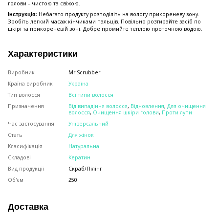
голови – чистою та свіжою.
Небагато продукту розподіліть на вологу прикореневу зону.
Інструкція:
Зробіть легкий масаж кінчиками пальців. Повільно розтирайте засіб по
шкірі та прикореневій зоні. Добре промийте теплою проточною водою.
Характеристики
Виробник
Mr.Scrubber
Країна виробник
Україна
Тип волосся
Всі типи волосся
Призначення
Від випадіння волосся
,
Відновлення
,
Для очищення
волосся
,
Очищення шкіри голови
,
Проти лупи
Час застосування
Універсальний
Стать
Для жінок
Класифікація
Натуральна
Складові
Кератин
Вид продукції
Скраб/Пілінг
Об'єм
250
Доставка