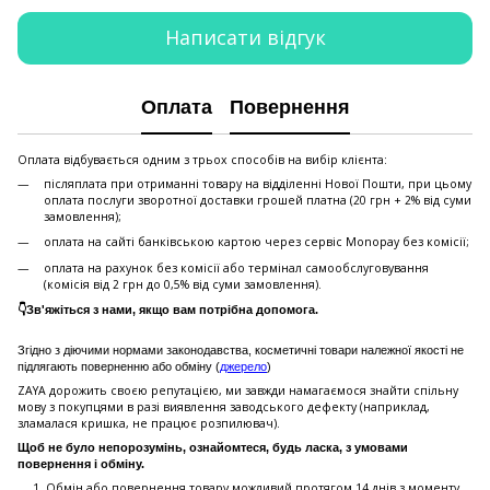
Написати відгук
Оплата
Повернення
Оплата відбувається одним з трьох способів на вибір клієнта:
післяплата при отриманні товару на відділенні Нової Пошти, при цьому
оплата послуги зворотної доставки грошей платна (20 грн + 2% від суми
замовлення);
оплата на сайті банківською картою через сервіс Monopay без комісії;
оплата на рахунок без комісії або термінал самообслуговування
(комісія від 2 грн до 0,5% від суми замовлення).
👇Зв'яжіться з нами, якщо вам потрібна допомога.
Згідно з діючими нормами законодавства, косметичні товари належної якості не
підлягають поверненню або обміну (
джерело
)
ZAYA дорожить своєю репутацією, ми завжди намагаємося знайти спільну
мову з покупцями в разі виявлення заводського дефекту (наприклад,
зламалася кришка, не працює розпилювач).
Щоб не було непорозумінь, ознайомтеся, будь ласка, з умовами
повернення і обміну.
Обмін або повернення товару можливий протягом 14 днів з моменту