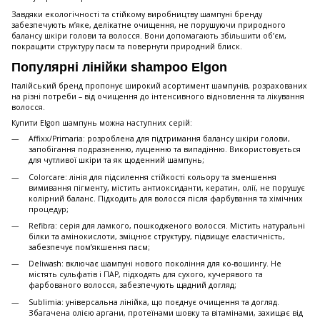
Завдяки екологічності та стійкому виробництву шампуні бренду
забезпечують м’яке, делікатне очищення, не порушуючи природного
балансу шкіри голови та волосся. Вони допомагають збільшити об’єм,
покращити структуру пасм та повернути природний блиск.
Популярні лінійки shampoo Elgon
Італійський бренд пропонує широкий асортимент шампунів, розрахованих
на різні потреби – від очищення до інтенсивного відновлення та лікування
волосся.
Купити Elgon шампунь можна наступних серій:
Affixx/Primaria: розроблена для підтримання балансу шкіри голови,
запобігання подразненню, лущенню та випадінню. Використовується
для чутливої шкіри та як щоденний шампунь;
Colorcare: лінія для підсилення стійкості кольору та зменшення
вимивання пігменту, містить антиоксиданти, кератин, олії, не порушує
колірний баланс. Підходить для волосся після фарбування та хімічних
процедур;
Refibra: серія для ламкого, пошкодженого волосся. Містить натуральні
білки та амінокислоти, зміцнює структуру, підвищує еластичність,
забезпечує пом’якшення пасм;
Deliwash: включає шампуні нового покоління для ко-вошингу. Не
містять сульфатів і ПАР, підходять для сухого, кучерявого та
фарбованого волосся, забезпечують щадний догляд;
Sublimia: універсальна лінійка, що поєднує очищення та догляд.
Збагачена олією аргани, протеїнами шовку та вітамінами, захищає від