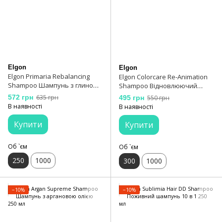
Elgon
Elgon
Elgon Primaria Rebalancing
Elgon Colorcare Re-Animation
Shampoo Шампунь з глиною
Shampoо Відновлюючий
для жирної шкіри голови 250
шампунь для пошкодженого
572 грн
635 грн
495 грн
550 грн
мл
волосся 300 мл
В наявності
В наявності
Купити
Купити
Об `єм
Об `єм
250
1000
300
1000
−10%
−10%