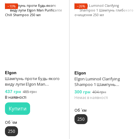
−10%
−26%
Elgon
Elgon
Шампунь проти будь-якого
Elgon Luminoil Clarifying
виду лупи Elgon Man
Shampoo 1 Шампунь
Purificante Chill Shampoo 250
глибокого очищення 250 мл
437 грн
485 грн
300 грн
404 грн
мл
В наявності
Немає в наявності
Купити
Об `єм
250
Об `єм
250