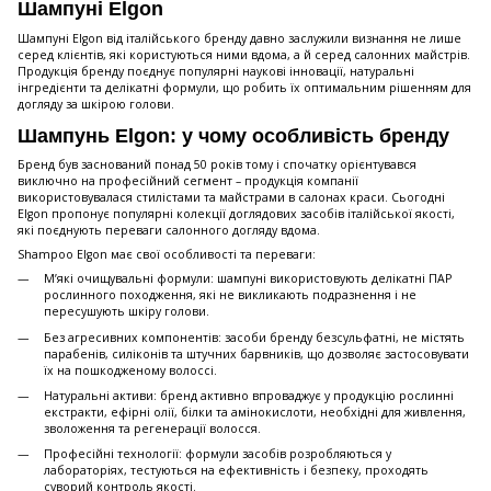
Шампуні Elgon
Шампуні Elgon від італійського бренду давно заслужили визнання не лише
серед клієнтів, які користуються ними вдома, а й серед салонних майстрів.
Продукція бренду поєднує популярні наукові інновації, натуральні
інгредієнти та делікатні формули, що робить їх оптимальним рішенням для
догляду за шкірою голови.
Шампунь Elgon: у чому особливість бренду
Бренд був заснований понад 50 років тому і спочатку орієнтувався
виключно на професійний сегмент – продукція компанії
використовувалася стилістами та майстрами в салонах краси. Сьогодні
Elgon пропонує популярні колекції доглядових засобів італійської якості,
які поєднують переваги салонного догляду вдома.
Shampoo Elgon має свої особливості та переваги:
М’які очищувальні формули: шампуні використовують делікатні ПАР
рослинного походження, які не викликають подразнення і не
пересушують шкіру голови.
Без агресивних компонентів: засоби бренду безсульфатні, не містять
парабенів, силіконів та штучних барвників, що дозволяє застосовувати
їх на пошкодженому волоссі.
Натуральні активи: бренд активно впроваджує у продукцію рослинні
екстракти, ефірні олії, білки та амінокислоти, необхідні для живлення,
зволоження та регенерації волосся.
Професійні технології: формули засобів розробляються у
лабораторіях, тестуються на ефективність і безпеку, проходять
суворий контроль якості.