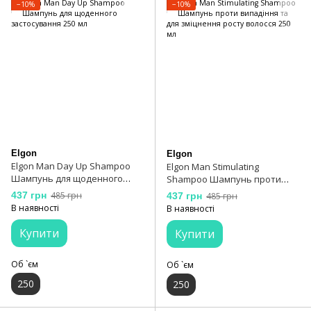
−10%
−10%
Elgon
Elgon
Elgon Man Day Up Shampoo
Elgon Man Stimulating
Шампунь для щоденного
Shampoo Шампунь проти
застосування 250 мл
випадіння та для зміцнення
437 грн
485 грн
437 грн
485 грн
росту волосся 250 мл
В наявності
В наявності
Купити
Купити
Об `єм
Об `єм
250
250