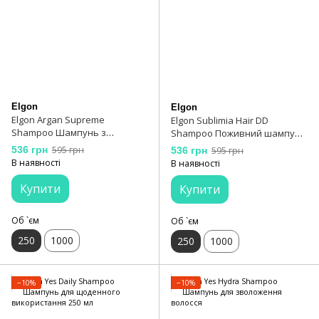
Elgon
Elgon
Elgon Argan Supreme
Elgon Sublimia Hair DD
Shampoo Шампунь з
Shampoo Поживний шампунь
аргановою олією 250 мл
10 в 1 250 мл
536 грн
595 грн
536 грн
595 грн
В наявності
В наявності
Купити
Купити
Об `єм
Об `єм
250
1000
250
1000
−10%
−10%