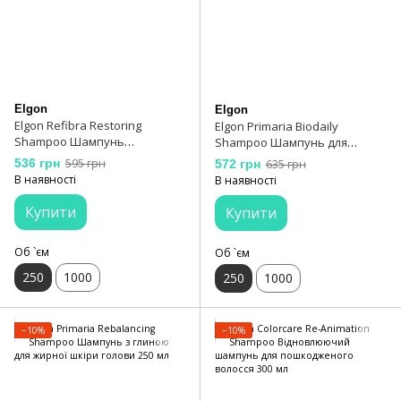
Elgon
Elgon
Elgon Refibra Restoring
Elgon Primaria Biodaily
Shampoo Шампунь
Shampoo Шампунь для
вiдновлюючий 250 мл
щоденного використання
536 грн
595 грн
572 грн
635 грн
делікатний 250 мл
В наявності
В наявності
Купити
Купити
Об `єм
Об `єм
250
1000
250
1000
−10%
−10%