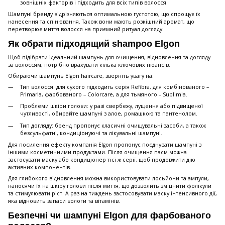
зовнішніх факторів і підходить для всіх типів волосся.
Шампуні бренду відрізняються оптимальною густотою, що спрощує їх
нанесення та спінювання. Також вони мають розкішний аромат, що
перетворює миття волосся на приємний ритуал догляду.
Як обрати підходящий shampoo Elgon
Щоб підібрати ідеальний шампунь для очищення, відновлення та догляду
за волоссям, потрібно врахувати кілька ключових нюансів.
Обираючи шампунь Elgon haircare, зверніть увагу на:
Тип волосся: для сухого підходить серія Refibra, для комбінованого –
Primaria, фарбованого – Colorcare, а для тьмяного – Sublimia.
Проблеми шкіри голови: у разі свербежу, лущення або підвищеної
чутливості, обирайте шампуні з алое, ромашкою та пантенолом.
Тип догляду: бренд пропонує класичні очищувальні засоби, а також
безсульфатні, кондиціонуючі та лікувальні шампуні.
Для посилення ефекту компанія Elgon пропонує поєднувати шампуні з
іншими косметичними продуктами. Після очищення пасм можна
застосувати маску або кондиціонер тієї ж серії, щоб продовжити дію
активних компонентів.
Для глибокого відновлення можна використовувати лосьйони та ампули,
наносячи їх на шкіру голови після миття, що дозволить зміцнити фолікули
та стимулювати ріст. А раз на тиждень застосовувати маску інтенсивного дії,
яка відновить запаси вологи та вітамінів.
Безпечні чи шампуні Elgon для фарбованого