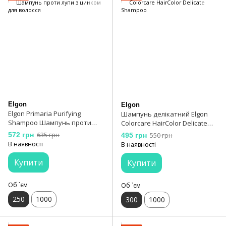
Elgon
Elgon
Elgon Primaria Purifying
Шампунь делікатний Elgon
Shampoo Шампунь проти
Colorcare HairColor Delicate
лупи з цинком для волосся
Shampoo
572 грн
635 грн
495 грн
550 грн
В наявності
В наявності
Купити
Купити
Об `єм
Об `єм
250
1000
300
1000