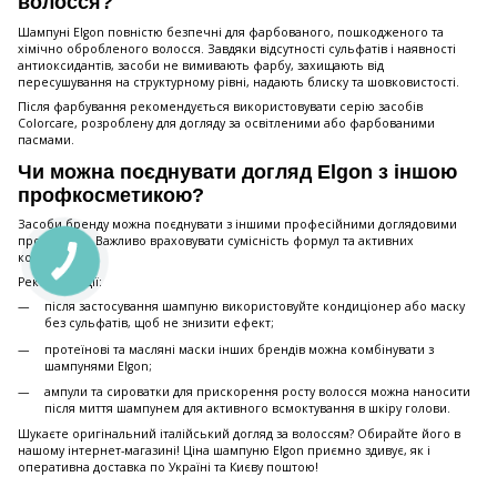
волосся?
Шампуні Elgon повністю безпечні для фарбованого, пошкодженого та
хімічно обробленого волосся. Завдяки відсутності сульфатів і наявності
антиоксидантів, засоби не вимивають фарбу, захищають від
пересушування на структурному рівні, надають блиску та шовковистості.
Після фарбування рекомендується використовувати серію засобів
Colorcare, розроблену для догляду за освітленими або фарбованими
пасмами.
Чи можна поєднувати догляд Elgon з іншою
профкосметикою?
Засоби бренду можна поєднувати з іншими професійними доглядовими
продуктами. Важливо враховувати сумісність формул та активних
компонентів.
Рекомендації:
після застосування шампуню використовуйте кондиціонер або маску
без сульфатів, щоб не знизити ефект;
протеїнові та масляні маски інших брендів можна комбінувати з
шампунями Elgon;
ампули та сироватки для прискорення росту волосся можна наносити
після миття шампунем для активного всмоктування в шкіру голови.
Шукаєте оригінальний італійський догляд за волоссям? Обирайте його в
нашому інтернет-магазині! Ціна шампуню Elgon приємно здивує, як і
оперативна доставка по Україні та Києву поштою!