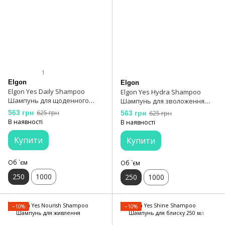
1
Elgon
Elgon
Elgon Yes Daily Shampoo
Elgon Yes Hydra Shampoo
Шампунь для щоденного
Шампунь для зволоження
використання 250 мл
волосся
563 грн
625 грн
563 грн
625 грн
В наявності
В наявності
Купити
Купити
Об `єм
Об `єм
250
1000
250
1000
−10%
−10%