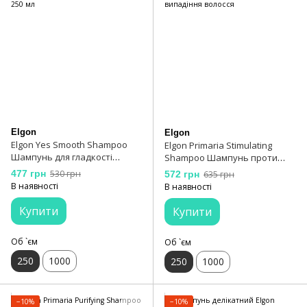
Elgon
Elgon
Elgon Yes Smooth Shampoo
Elgon Primaria Stimulating
Шампунь для гладкості
Shampoo Шампунь проти
волосся 250 мл
випадіння волосся
477 грн
530 грн
572 грн
635 грн
В наявності
В наявності
Купити
Купити
Об `єм
Об `єм
250
1000
250
1000
−10%
−10%