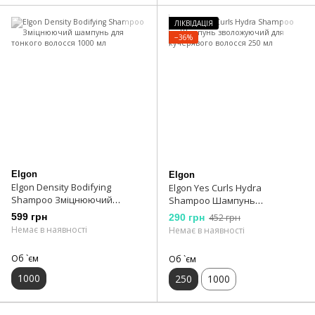
ЛІКВІДАЦІЯ
−36%
Elgon
Elgon
Elgon Density Bodifying
Elgon Yes Curls Hydra
Shampoo Зміцнюючий
Shampoo Шампунь
шампунь для тонкого волосся
зволожуючий для кучерявого
599 грн
290 грн
452 грн
1000 мл
волосся 250 мл
Немає в наявності
Немає в наявності
Об `єм
Об `єм
1000
250
1000