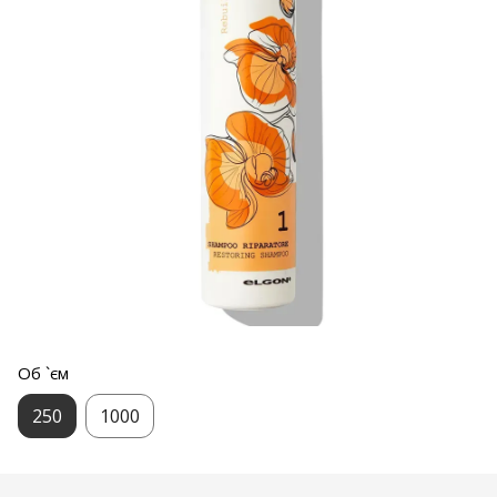
Об `єм
250
1000