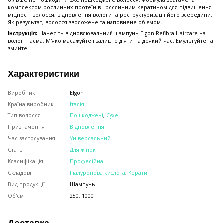
більше не пошкодити вже пошкоджене волосся. Формула збагачена
комплексом рослинних протеїнів і рослинним кератином для підвищення
міцності волосся, відновлення вологи та реструктуризації його зсередини.
Як результат, волосся зволожене та наповнене об'ємом.
Нанесіть відновлювальний шампунь Elgon Refibra Haircare на
Інструкція:
вологі пасма. М'яко масажуйте і залиште діяти на деякий час. Емульгуйте та
змийте.
Характеристики
Виробник
Elgon
Країна виробник
Італія
Тип волосся
Пошкоджені
,
Сухе
Призначення
Відновлення
Час застосування
Універсальний
Стать
Для жінок
Класифікація
Професійна
Складові
Гіалуронова кислота
,
Кератин
Вид продукції
Шампунь
Об'єм
250, 1000