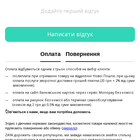
Додайте перший відгук
Написати відгук
Оплата
Повернення
Оплата відбувається одним з трьох способів на вибір клієнта:
післяплата при отриманні товару на відділенні Нової Пошти, при цьому
оплата послуги зворотної доставки грошей платна (20 грн + 2% від суми
замовлення);
оплата на сайті банківською картою через сервіс Monopay без комісії;
оплата на рахунок без комісії або термінал самообслуговування
(комісія від 2 грн до 0,5% від суми замовлення).
👇Зв'яжіться з нами, якщо вам потрібна допомога.
Згідно з діючими нормами законодавства, косметичні товари належної якості не
підлягають поверненню або обміну (
джерело
)
ZAYA дорожить своєю репутацією, ми завжди намагаємося знайти спільну
мову з покупцями в разі виявлення заводського дефекту (наприклад,