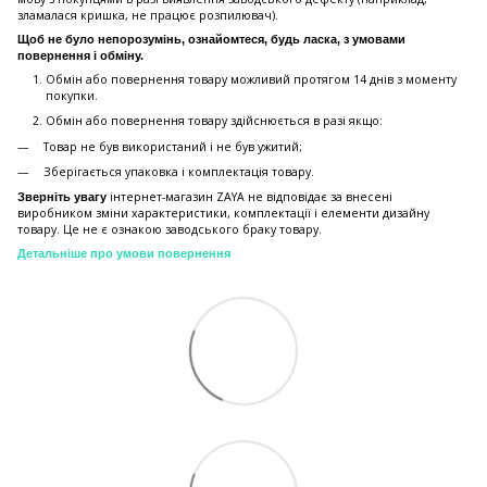
зламалася кришка, не працює розпилювач).
Щоб не було непорозумінь, ознайомтеся, будь ласка, з умовами
повернення і обміну.
Обмін або повернення товару можливий протягом 14 днів з моменту
покупки.
Обмiн або повернення товару здійснюється в разі якщо:
Товар не був використаний і не був ужитий;
Зберiгається упаковка і комплектація товару.
інтернет-магазин ZAYA не відповідає за внесені
Зверніть увагу
виробником зміни характеристики, комплектації і елементи дизайну
товару. Це не є ознакою заводського браку товару.
Детальніше про умови повернення