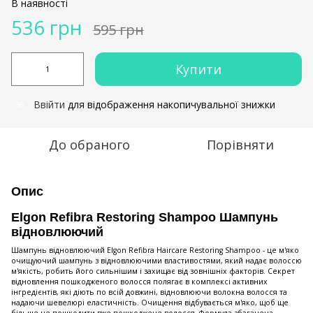
В наявності
536 грн
595 грн
Купити
Ввійти
для відображення накопичувальної знижки
%
До обраного
Порівняти
Опис
Elgon Refibra Restoring Shampoo Шампунь
вiдновлюючий
Шампунь відновлюючий Elgon Refibra Haircare Restoring Shampoo - це м'яко
очищуючий шампунь з відновлюючими властивостями, який надає волоссю
м'якість, робить його сильнішим і захищає від зовнішніх факторів. Секрет
відновлення пошкодженого волосся полягає в комплексі активних
інгредієнтів, які діють по всій довжині, відновлюючи волокна волосся та
надаючи шевелюрі еластичність. Очищення відбувається м'яко, щоб ще