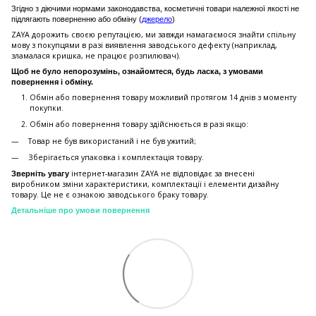
Згідно з діючими нормами законодавства, косметичні товари належної якості не
підлягають поверненню або обміну (
джерело
)
ZAYA дорожить своєю репутацією, ми завжди намагаємося знайти спільну
мову з покупцями в разі виявлення заводського дефекту (наприклад,
зламалася кришка, не працює розпилювач).
Щоб не було непорозумінь, ознайомтеся, будь ласка, з умовами
повернення і обміну.
Обмін або повернення товару можливий протягом 14 днів з моменту
покупки.
Обмiн або повернення товару здійснюється в разі якщо:
Товар не був використаний і не був ужитий;
Зберiгається упаковка і комплектація товару.
інтернет-магазин ZAYA не відповідає за внесені
Зверніть увагу
виробником зміни характеристики, комплектації і елементи дизайну
товару. Це не є ознакою заводського браку товару.
Детальніше про умови повернення