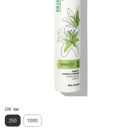
Об `єм
250
1000