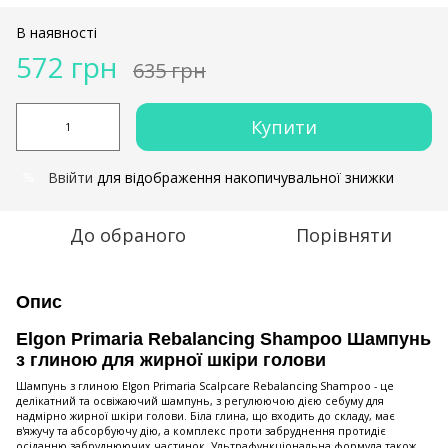
В наявності
572 грн
635 грн
Купити
Ввійти
для відображення накопичувальної знижки
%
До обраного
Порівняти
Опис
Elgon Primaria Rebalancing Shampoo Шампунь
з глиною для жирної шкіри голови
Шампунь з глиною Elgon Primaria Scalpcare Rebalancing Shampoo - це
делікатний та освіжаючий шампунь, з регулюючою дією себуму для
надмірно жирної шкіри голови. Біла глина, що входить до складу, має
в'яжучу та абсорбуючу дію, а комплекс проти забруднення протидіє
осіданню забруднюючих частинок. Ультрафункціональна формула також