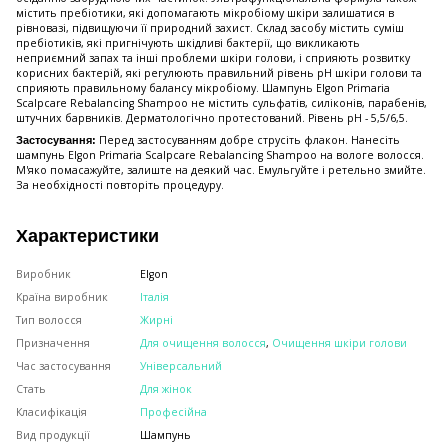
містить пребіотики, які допомагають мікробіому шкіри залишатися в
рівновазі, підвищуючи її природний захист. Склад засобу містить суміш
пребіотиків, які пригнічують шкідливі бактерії, що викликають
неприємний запах та інші проблеми шкіри голови, і сприяють розвитку
корисних бактерій, які регулюють правильний рівень рН шкіри голови та
сприяють правильному балансу мікробіому. Шампунь Elgon Primaria
Scalpcare Rebalancing Shampoo не містить сульфатів, силіконів, парабенів,
штучних барвників. Дерматологічно протестований. Рівень pH - 5,5/6,5.
Перед застосуванням добре струсіть флакон. Нанесіть
Застосування:
шампунь Elgon Primaria Scalpcare Rebalancing Shampoo на вологе волосся.
М'яко помасажуйте, залиште на деякий час. Емульгуйте і ретельно змийте.
За необхідності повторіть процедуру.
Характеристики
Виробник
Elgon
Країна виробник
Італія
Тип волосся
Жирні
Призначення
Для очищення волосся
,
Очищення шкіри голови
Час застосування
Універсальний
Стать
Для жінок
Класифікація
Професійна
Вид продукції
Шампунь