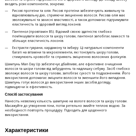
входять різні компоненти, зокрема:
Рисові протеїни та олія. Рисові протеїни забезпечують живильну та
відновлювальну дію, сприяючи зміцненню волосся. Рисова олія має
зволожувальні та захисні властивості, а також допомагає підтримувати
еластичність та здоровий вигляд локонів. ​
Пантенол (провітамін B5). Відомий своєю здатністю глибоко
пом’якшувати волосся та шкіру голови, пантенол запобігає ламкості та
збільшує еластичність локонів.
Екстракти гуарани, кардамону та імбиру. Ці натуральні компоненти
багаті на вітаміни та мікроелементи, які тонізують шкіру голови,
стимулюють кровообіг та сприяють зміцненню волосяних фолікулів.
Шампунь Man Day Up забезпечує дбайливе, але ефективне очищення
волосся та шкіри голови від забруднень та надлишку себуму. Засіб глибоко
зволожує волосся та шкіру голови, запобігає сухості та подразненням. ​Його
використання допомагає зміцнити волосся та зменшити його випадіння.
Шампунь готує волосся до використання інших засобів догляду,
підвищуючи їх ефективність. ​
Спосіб застосування
Нанесіть невелику кількість шампуню на вологе волосся та шкіру голови.
Масажуйте до утворення піни, потім ретельно змийте теплою водою. За
необхідності повторіть процедуру. Підходить для щоденного
використання.
Характеристики