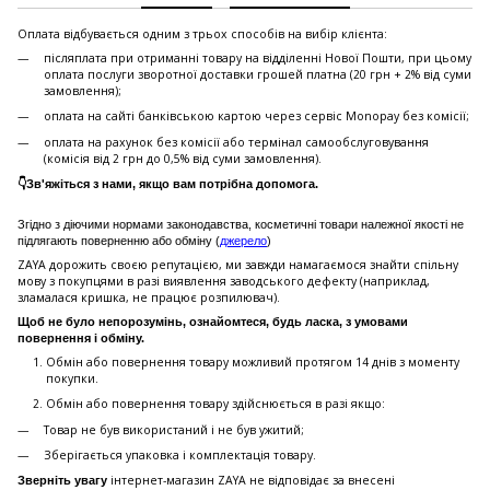
Оплата відбувається одним з трьох способів на вибір клієнта:
післяплата при отриманні товару на відділенні Нової Пошти, при цьому
оплата послуги зворотної доставки грошей платна (20 грн + 2% від суми
замовлення);
оплата на сайті банківською картою через сервіс Monopay без комісії;
оплата на рахунок без комісії або термінал самообслуговування
(комісія від 2 грн до 0,5% від суми замовлення).
👇Зв'яжіться з нами, якщо вам потрібна допомога.
Згідно з діючими нормами законодавства, косметичні товари належної якості не
підлягають поверненню або обміну (
джерело
)
ZAYA дорожить своєю репутацією, ми завжди намагаємося знайти спільну
мову з покупцями в разі виявлення заводського дефекту (наприклад,
зламалася кришка, не працює розпилювач).
Щоб не було непорозумінь, ознайомтеся, будь ласка, з умовами
повернення і обміну.
Обмін або повернення товару можливий протягом 14 днів з моменту
покупки.
Обмiн або повернення товару здійснюється в разі якщо:
Товар не був використаний і не був ужитий;
Зберiгається упаковка і комплектація товару.
інтернет-магазин ZAYA не відповідає за внесені
Зверніть увагу