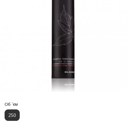
Об `єм
250