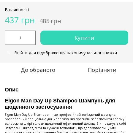
В наявності
437 грн
485 грн
Купити
Ввійти
для відображення накопичувальної знижки
%
До обраного
Порівняти
Опис
Elgon Man Day Up Shampoo Шампунь для
щоденного застосування
​Elgon Man Day Up Shampoo — це професійний тонізуючий шампунь,
розроблений спеціально для чоловіків, які прагнуть забезпечити своєму
волоссю та шкірі голови щоденний ефективний догляд. Він поєднує в собі
натуральні інгредієнти та сучасні технології, що допомагає зміцнити
волосся та сприяє підтримання його здорового вигляду. До складу засобу