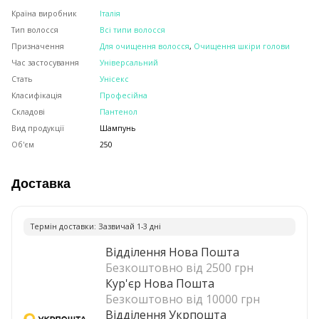
Країна виробник
Італія
Тип волосся
Всі типи волосся
Призначення
Для очищення волосся
,
Очищення шкіри голови
Час застосування
Універсальний
Стать
Унісекс
Класифікація
Професійна
Складові
Пантенол
Вид продукції
Шампунь
Об'єм
250
Доставка
Термiн доставки: Зазвичай 1-3 днi
Відділення Нова Пошта
Безкоштовно від 2500 грн
Кур'єр Нова Пошта
Безкоштовно від 10000 грн
Відділення Укрпошта