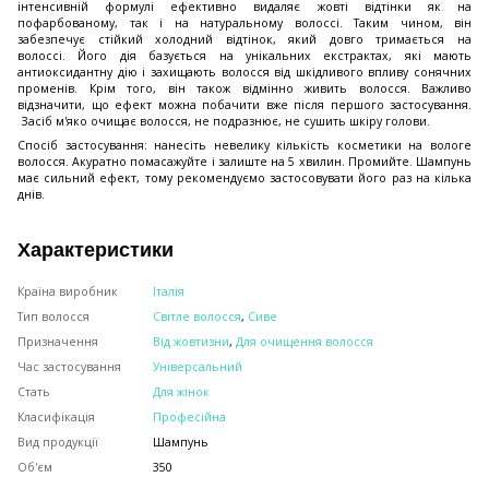
інтенсивній формулі ефективно видаляє жовті відтінки як на
пофарбованому, так і на натуральному волоссі. Таким чином, він
забезпечує стійкий холодний відтінок, який довго тримається на
волоссі. Його дія базується на унікальних екстрактах, які мають
антиоксидантну дію і захищають волосся від шкідливого впливу сонячних
променів. Крім того, він також відмінно живить волосся. Важливо
відзначити, що ефект можна побачити вже після першого застосування.
Засіб м'яко очищає волосся, не подразнює, не сушить шкіру голови.
Спосіб застосування: нанесіть невелику кількість косметики на вологе
волосся. Акуратно помасажуйте і залиште на 5 хвилин. Промийте. Шампунь
має сильний ефект, тому рекомендуємо застосовувати його раз на кілька
днів.
Характеристики
Країна виробник
Італія
Тип волосся
Світле волосся
,
Сиве
Призначення
Від жовтизни
,
Для очищення волосся
Час застосування
Універсальний
Стать
Для жінок
Класифікація
Професійна
Вид продукції
Шампунь
Об'єм
350