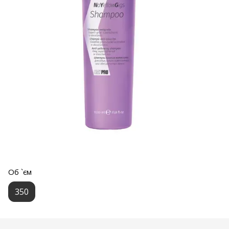
Об `єм
350