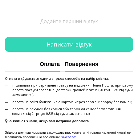
Додайте перший відгук
Написати відгук
Оплата
Повернення
Оплата відбувається одним з трьох способів на вибір клієнта:
післяплата при отриманні товару на відділенні Нової Пошти, при цьому
оплата послуги зворотної доставки грошей платна (20 грн + 2% від суми
замовлення);
оплата на сайті банківською картою через сервіс Monopay без комісії;
оплата на рахунок без комісії або термінал самообслуговування
(комісія від 2 грн до 0,5% від суми замовлення).
👇Зв'яжіться з нами, якщо вам потрібна допомога.
Згідно з діючими нормами законодавства, косметичні товари належної якості не
підлягають поверненню або обміну (
джерело
)