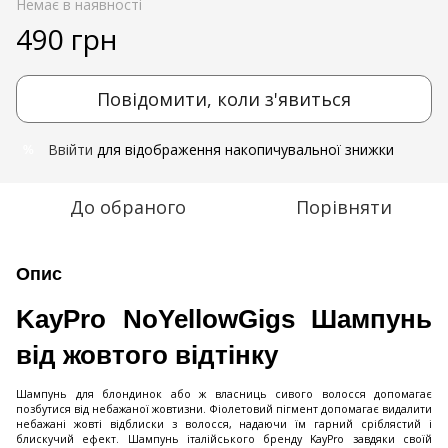
Немає в наявності
490 грн
Повідомити, коли з'явиться
Ввійти
для відображення накопичувальної знижки
%
До обраного
Порівняти
Опис
KayPro NoYellowGigs Шампунь
від жовтого відтінку
Шампунь для блондинок або ж власниць сивого волосся допомагає
позбутися від небажаної жовтизни. Фіолетовий пігмент допомагає видалити
небажані жовті відблиски з волосся, надаючи їм гарний сріблястий і
блискучий ефект. Шампунь італійського бренду KayPro завдяки своїй