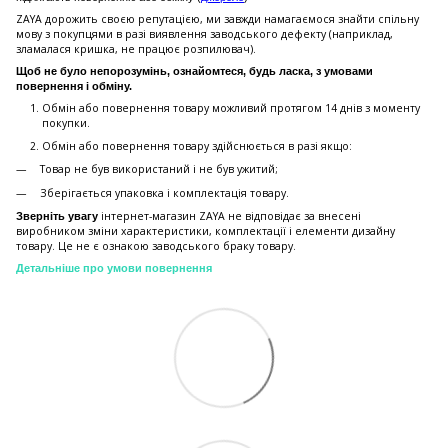
ZAYA дорожить своєю репутацією, ми завжди намагаємося знайти спільну
мову з покупцями в разі виявлення заводського дефекту (наприклад,
зламалася кришка, не працює розпилювач).
Щоб не було непорозумінь, ознайомтеся, будь ласка, з умовами
повернення і обміну.
Обмін або повернення товару можливий протягом 14 днів з моменту
покупки.
Обмiн або повернення товару здійснюється в разі якщо:
Товар не був використаний і не був ужитий;
Зберiгається упаковка і комплектація товару.
інтернет-магазин ZAYA не відповідає за внесені
Зверніть увагу
виробником зміни характеристики, комплектації і елементи дизайну
товару. Це не є ознакою заводського браку товару.
Детальніше про умови повернення