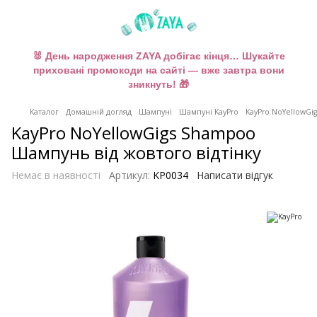
🐰 День народження ZAYA добігає кінця… Шукайте
приховані промокоди на сайті — вже завтра вони
зникнуть! 🎁
Каталог
Домашній догляд
Шампуні
Шампуні KayPro
KayPro NoYellowGig
KayPro NoYellowGigs Shampoo
Шампунь від жовтого відтінку
Немає в наявності
Артикул:
KP0034
Написати відгук