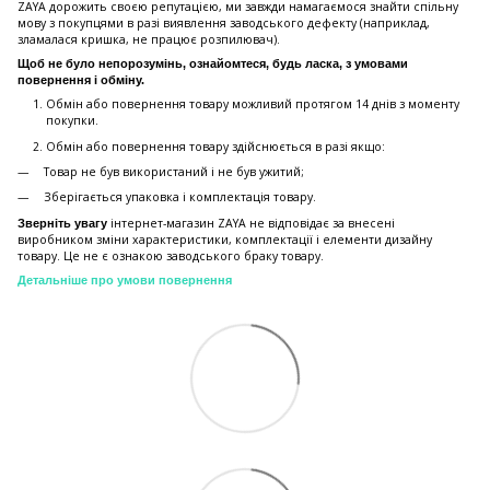
ZAYA дорожить своєю репутацією, ми завжди намагаємося знайти спільну
мову з покупцями в разі виявлення заводського дефекту (наприклад,
зламалася кришка, не працює розпилювач).
Щоб не було непорозумінь, ознайомтеся, будь ласка, з умовами
повернення і обміну.
Обмін або повернення товару можливий протягом 14 днів з моменту
покупки.
Обмiн або повернення товару здійснюється в разі якщо:
Товар не був використаний і не був ужитий;
Зберiгається упаковка і комплектація товару.
інтернет-магазин ZAYA не відповідає за внесені
Зверніть увагу
виробником зміни характеристики, комплектації і елементи дизайну
товару. Це не є ознакою заводського браку товару.
Детальніше про умови повернення