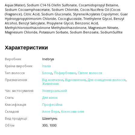
Aqua (Water), Sodium C14-16 Olefin Sulfonate, Cocamidopropyl Betaine,
Sodium Cocoamphoacetate, Sodium Chloride, Cocos Nucifera Oil (Cocos
(Fragrance), Citric Acid, Sodium Gluconate, Styrene/Acrylates Copolymer, Guar
Hydroxypropytrimonim Chloride, Coco-glucoside, Triethylene Glycol, Benzyl
Alcohol, Benzyl Salicylate, Propylene Glycol, Benzonic Acid,
Methylchloroisothiazolinone Methylisothiazolinone, Magnesium Nitrate,
Magnesium Chloride, Potassium Sorbate, Sodium Benzoate, SodiumSulfite
Характеристики
Виробник
Inebrya
Країна виробник
Італія
Тип волосся
Блонд
,
Пофарбовані
,
Світле волосся
Призначення
Від жовтизни
,
Відновлення
,
Для очищення волосся
,
Живлення
Час застосування
Універсальний
Стать
Для жінок
Класифікація
Професійна
Складові
Алое Вера
,
Кокосова олія
Вид продукції
Шампунь
Об'єм
300, 1000