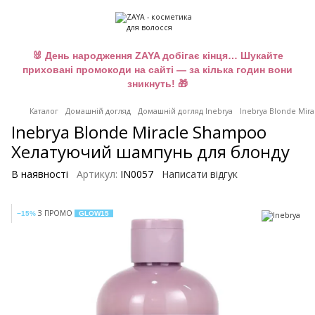
🐰 День народження ZAYA добігає кінця… Шукайте
приховані промокоди на сайті — за кілька годин вони
зникнуть! 🎁
Каталог
Домашній догляд
Домашній догляд Inebrya
Inebrya Blonde Mir
Inebrya Blonde Miracle Shampoo
Хелатуючий шампунь для блонду
В наявності
Артикул:
IN0057
Написати відгук
З ПРОМО
−15%
GLOW15