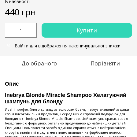
В наявності
440 грн
Купити
Ввійти
для відображення накопичувальної знижки
%
До обраного
Порівняти
Опис
Inebrya Blonde Miracle Shampoo Хелатуючий
шампунь для блонду
У світі професійного догляду за волоссям бренд Inebrya визнаний завдяки
своїм високоякісним продуктам, і серед них є справжній подарунок для
блондинок - Inebrya Blonde Miracle Shampoo. Цей шампунь вражає своєю
бездоганною формулою, ретельно продуманою до найменших деталей.
Спеціальні компоненти засобу відмінно справляються з нейтралізацією
хлору і металів, які можуть негативно впливати на фарбоване волосся і