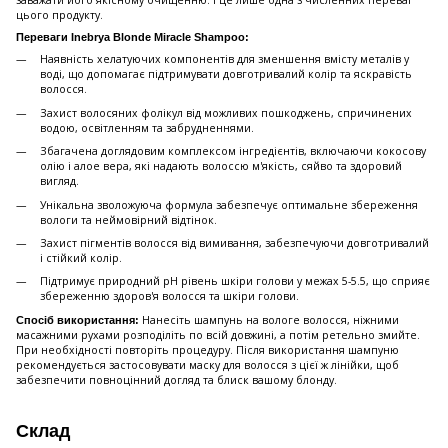
заважати його якісному очищенню. І це лише одна з численних переваг
цього продукту.
Переваги Inebrya Blonde Miracle Shampoo:
Наявність хелатуючих компонентів для зменшення вмісту металів у
воді, що допомагає підтримувати довготривалий колір та яскравість
волосся.
Захист волосяних фолікул від можливих пошкоджень, спричинених
водою, освітленням та забрудненнями.
Збагачена доглядовим комплексом інгредієнтів, включаючи кокосову
олію і алое вера, які надають волоссю м'якість, сяйво та здоровий
вигляд.
Унікальна зволожуюча формула забезпечує оптимальне збереження
вологи та неймовірний відтінок.
Захист пігментів волосся від вимивання, забезпечуючи довготривалий
і стійкий колір.
Підтримує природний pH рівень шкіри голови у межах 5-5.5, що сприяє
збереженню здоров'я волосся та шкіри голови.
Нанесіть шампунь на вологе волосся, ніжними
Спосіб використання:
масажними рухами розподіліть по всій довжині, а потім ретельно змийте.
При необхідності повторіть процедуру. Після використання шампуню
рекомендується застосовувати маску для волосся з цієї ж лінійки, щоб
забезпечити повноцінний догляд та блиск вашому блонду.
Склад