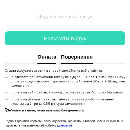
Додайте перший відгук
Написати відгук
Оплата
Повернення
Оплата відбувається одним з трьох способів на вибір клієнта:
післяплата при отриманні товару на відділенні Нової Пошти, при цьому
оплата послуги зворотної доставки грошей платна (20 грн + 2% від суми
замовлення);
оплата на сайті банківською картою через сервіс Monopay без комісії;
оплата на рахунок без комісії або термінал самообслуговування
(комісія від 2 грн до 0,5% від суми замовлення).
👇Зв'яжіться з нами, якщо вам потрібна допомога.
Згідно з діючими нормами законодавства, косметичні товари належної якості не
підлягають поверненню або обміну (
джерело
)