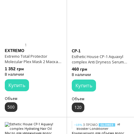
1
EXTREMO
CP-1
Extremo Total Protector
Esthetic House CP-1 Aquaxyl
Molecular Plex Mask 2 Маска
complex Anti Dryness Serum
увлажняющая и
Сыворотка для увлажнения
1 352 грн
460 грн
реконструктивная
волос
В наличии
В наличии
Купить
Купить
Объем
Объем
500
120
З ПРОМО
−15%
GLOW15