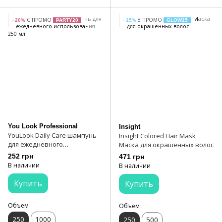
С ПРОМО
З ПРОМО
−20%
PARTY20
−15%
GLOW15
You Look Professional
Insight
YouLook Daily Care шампунь
Insight Colored Hair Mask
для ежедневного
Маска для окрашенных волос
использования 250 мл
252 грн
471 грн
В наличии
В наличии
Купить
Купить
Объем
Объем
250
1000
250
500