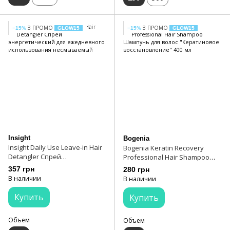
З ПРОМО
З ПРОМО
−15%
GLOW15
−15%
GLOW15
Insight
Bogenia
Insight Daily Use Leave-in Hair
Bogenia Keratin Recovery
Detangler Спрей
Professional Hair Shampoo
энергетический для
Шампунь для волос
357 грн
280 грн
ежедневного использования
"Кератиновое
В наличии
В наличии
несмываемый
восстановление" 400 мл
Купить
Купить
Объем
Объем