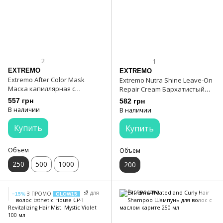
2
1
EXTREMO
EXTREMO
Extremo After Color Mask
Extremo Nutra Shine Leave-On
Маска капиллярная с
Repair Cream Бархатистый
экстрактом улитки 250 мл
несмываемый крем с
557 грн
582 грн
термоактивной технологией
В наличии
В наличии
200 мл
Купить
Купить
Объем
Объем
250
500
1000
200
З ПРОМО
−15%
GLOW15