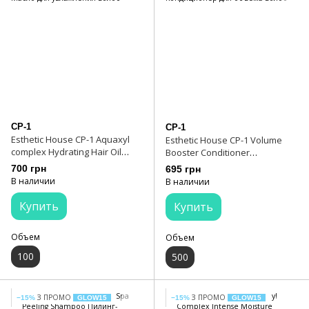
CP-1
CP-1
Esthetic House CP-1 Aquaxyl
Esthetic House CP-1 Volume
complex Hydrating Hair Oil
Booster Conditioner
Масло для увлажнения волос
Кондиционер для объема
700 грн
695 грн
волос
В наличии
В наличии
Купить
Купить
Объем
Объем
100
500
З ПРОМО
З ПРОМО
−15%
GLOW15
−15%
GLOW15