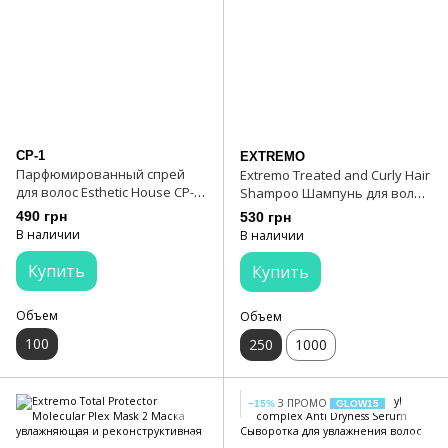
CP-1
EXTREMO
Парфюмированный спрей
Extremo Treated and Curly Hair
для волос Esthetic House CP-1
Shampoo Шампунь для волос
Revitalizing Hair Mist. Mystic
с маслом карите 250 мл
490 грн
530 грн
Violet 100 мл
В наличии
В наличии
Купить
Купить
Объем
Объем
100
250
1000
З ПРОМО
−15%
GLOW15