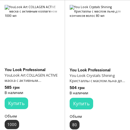
You Look Professional
You Look Professional
YouLook Art COLLAGEN ACTIVE
You Look Crystals Shining
маска с активным
Кристаллы с маслом льна для
коллагеном 1000 мл
кончиков волос 80 мл
585 грн
504 грн
В наличии
В наличии
Купить
Купить
Объем
Объем
1000
80