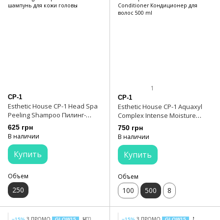
1
CP-1
CP-1
Esthetic House CP-1 Head Spa
Esthetic House CP-1 Aquaxyl
Peeling Shampoo Пилинг-
Complex Intense Moisture
шампунь для кожи головы
Conditioner Кондиционер для
625 грн
750 грн
волос 500 ml
В наличии
В наличии
Купить
Купить
Объем
Объем
250
100
500
8
З ПРОМО
З ПРОМО
−15%
GLOW15
−15%
GLOW15