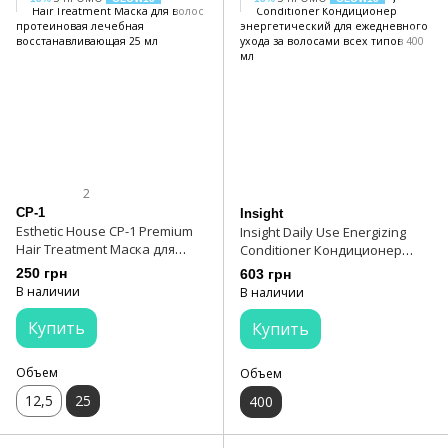
2
CP-1
Insight
Esthetic House CP-1 Premium
Insight Daily Use Energizing
Hair Treatment Маска для
Conditioner Кондиционер
волос протеиновая лечебная
энергетический для
250 грн
603 грн
восстанавливающая 25 мл
ежедневного ухода за
В наличии
В наличии
волосами всех типов 400 мл
Купить
Купить
Объем
Объем
12,5
25
400