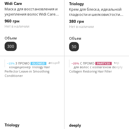
Widi Care
Triology
Маска для восстановления и
Крем для блеска, идеальной
укрепления волос Widi Care
гладкости и шелковистости
JUBA Butter Oil Fortalecedora
волос Triology Hair Architect
960 грн
380 грн
Hair Cream
Нет в наличии
Нет в наличии
Объем
Объем
300
50
З ПРОМО
С ПРОМО
−15%
GLOW15
−20%
PARTY20
Triology
deeply