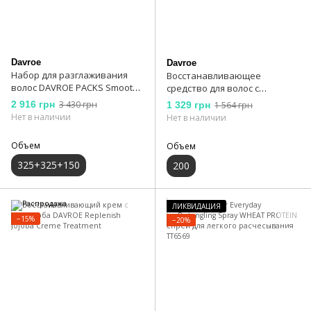
Davroe
Davroe
Набор для разглаживания
Восстанавливающее
волос DAVROE PACKS Smooth
средство для волос с
Senses
протеинами DAVROE
2 916 грн
3 430 грн
1 329 грн
1 564 грн
Rebuilder
Нет в наличии
Нет в наличии
Объем
Объем
325+325+150
200
ЛИКВИДАЦИЯ
−15%
−20%