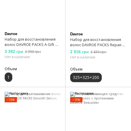
Davroe
Davroe
Набор для восстановления
Набор для восстановления
волос DAVROE PACKS A Gift Of
волос DAVROE PACKS Repair
Wellness Repair Senses
Senses
3 392 грн
3 990 грн
2 916 грн
3 430 грн
Нет в наличии
Нет в наличии
Объем
Объем
1
325+325+200
−15%
−15%