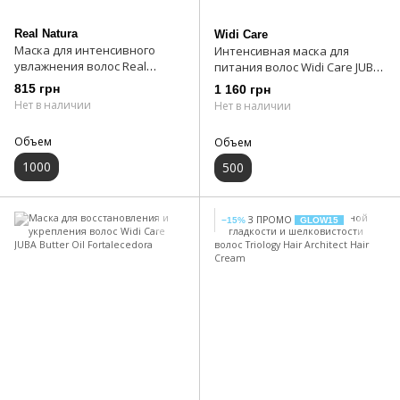
Real Natura
Widi Care
Маска для интенсивного
Интенсивная маска для
увлажнения волос Real
питания волос Widi Care JUBA
Natura Pro-Vitamina Bomba
Butter Oil Intensivo
815 грн
1 160 грн
Mask
Нет в наличии
Нет в наличии
Объем
Объем
1000
500
З ПРОМО
−15%
GLOW15