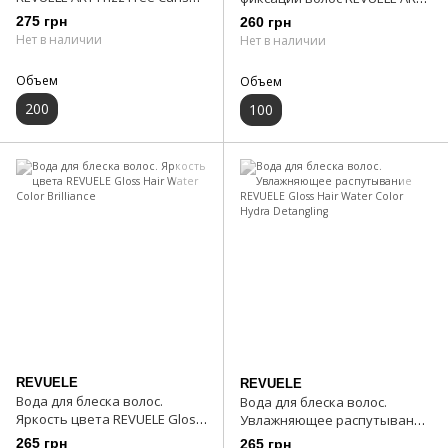
Spray
Gloss & Lock Serum
275 грн
260 грн
Нет в наличии
Нет в наличии
Объем
Объем
200
100
REVUELE
REVUELE
Вода для блеска волос.
Вода для блеска волос.
Яркость цвета REVUELE Gloss
Увлажняющее распутывание
Hair Water Color Brilliance
REVUELE Gloss Hair Water
265 грн
265 грн