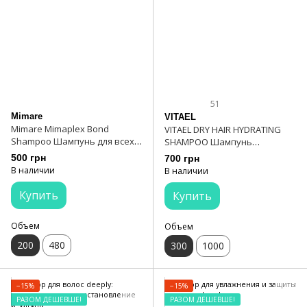
51
Mimare
VITAEL
Mimare Mimaplex Bond
VITAEL DRY HAIR HYDRATING
Shampoo Шампунь для всех
SHAMPOO Шампунь
типов волос 200 мл
увлажняющий 300 мл
500 грн
700 грн
В наличии
В наличии
Купить
Купить
Объем
Объем
200
480
300
1000
−15%
−15%
РАЗОМ ДЕШЕВШЕ!
РАЗОМ ДЕШЕВШЕ!