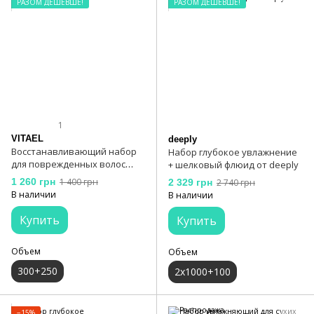
РАЗОМ ДЕШЕВШЕ!
РАЗОМ ДЕШЕВШЕ!
1
VITAEL
deeply
Восстанавливающий набор
Набор глубокое увлажнение
для поврежденных волос
+ шелковый флюид от deeply
Vitael
1 260 грн
1 400 грн
2 329 грн
2 740 грн
В наличии
В наличии
Купить
Купить
Объем
Объем
300+250
2х1000+100
−15%