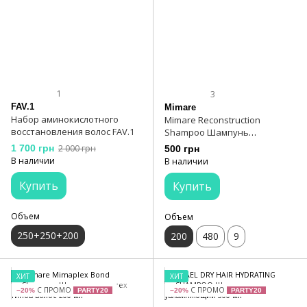
1
3
FAV.1
Mimare
Набор аминокислотного
Mimare Reconstruction
восстановления волос FAV.1
Shampoo Шампунь
восстанавливающий 200 мл
1 700 грн
2 000 грн
500 грн
В наличии
В наличии
Купить
Купить
Объем
Объем
250+250+200
200
480
9
ХИТ
ХИТ
С ПРОМО
С ПРОМО
−20%
PARTY20
−20%
PARTY20