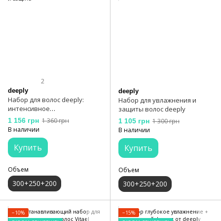
2
deeply
deeply
Набор для волос deeply:
Набор для увлажнения и
интенсивное
защиты волос deeply
восстановление и защита
1 156 грн
1 360 грн
1 105 грн
1 300 грн
В наличии
В наличии
Купить
Купить
Объем
Объем
300+250+200
300+250+200
−10%
−15%