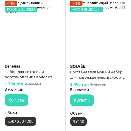
−15%
−15%
РАЗОМ ДЕШЕВШЕ!
РАЗОМ ДЕШЕВШЕ!
Beneliss
SOLVÉE
Набор для питания и
Восстанавливающий набор
восстановления волос от
для повреждённых волос от
Beneliss
SOLVÉE
1 700 грн
2 000 грн
1 460 грн
1 720 грн
В наличии
В наличии
Купить
Купить
Объем
Объем
250+250+200
3х250