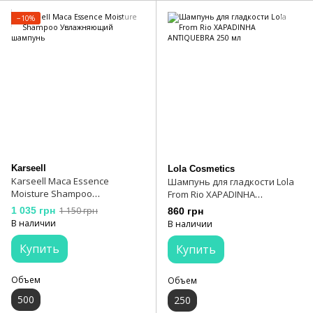
−10%
Karseell
Lola Cosmetics
Karseell Maca Essence
Шампунь для гладкости Lola
Moisture Shampoo
From Rio XAPADINHA
Увлажняющий шампунь
ANTIQUEBRA 250 мл
1 035 грн
1 150 грн
860 грн
В наличии
В наличии
Купить
Купить
Объем
Объем
500
250