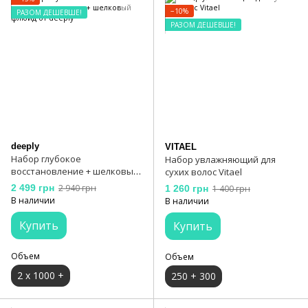
−10%
РАЗОМ ДЕШЕВШЕ!
РАЗОМ ДЕШЕВШЕ!
deeply
VITAEL
Набор глубокое
Набор увлажняющий для
восстановление + шелковый
сухих волос Vitael
флюид от deeply
2 499 грн
2 940 грн
1 260 грн
1 400 грн
В наличии
В наличии
Купить
Купить
Объем
Объем
2 х 1000 +
250 + 300