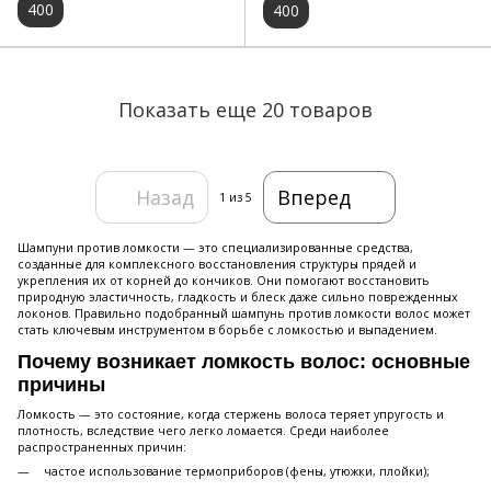
400
400
Показать еще 20 товаров
Назад
Вперед
1
из 5
Шампуни против ломкости — это специализированные средства,
созданные для комплексного восстановления структуры прядей и
укрепления их от корней до кончиков. Они помогают восстановить
природную эластичность, гладкость и блеск даже сильно поврежденных
локонов. Правильно подобранный шампунь против ломкости волос может
стать ключевым инструментом в борьбе с ломкостью и выпадением.
Почему возникает ломкость волос: основные
причины
Ломкость — это состояние, когда стержень волоса теряет упругость и
плотность, вследствие чего легко ломается. Среди наиболее
распространенных причин:
частое использование термоприборов (фены, утюжки, плойки);