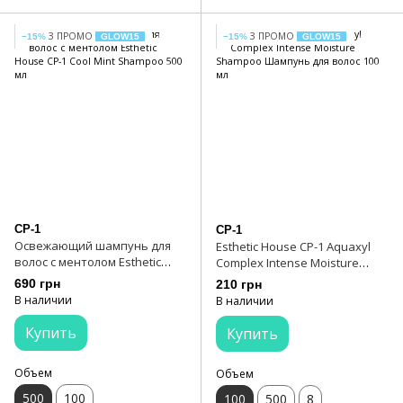
З ПРОМО
З ПРОМО
−15%
GLOW15
−15%
GLOW15
CP-1
CP-1
Освежающий шампунь для
Esthetic House CP-1 Aquaxyl
волос с ментолом Esthetic
Complex Intense Moisture
House CP-1 Cool Mint Shampoo
Shampoo Шампунь для волос
690 грн
210 грн
500 мл
100 мл
В наличии
В наличии
Купить
Купить
Объем
Объем
500
100
100
500
8