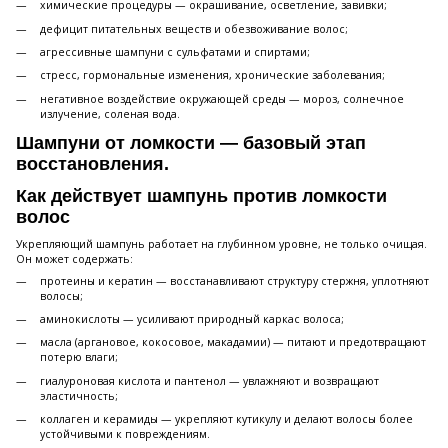
химические процедуры — окрашивание, осветление, завивки;
дефицит питательных веществ и обезвоживание волос;
агрессивные шампуни с сульфатами и спиртами;
стресс, гормональные изменения, хронические заболевания;
негативное воздействие окружающей среды — мороз, солнечное
излучение, соленая вода.
Шампуни от ломкости — базовый этап
восстановления.
Как действует шампунь против ломкости
волос
Укрепляющий шампунь работает на глубинном уровне, не только очищая.
Он может содержать:
протеины и кератин — восстанавливают структуру стержня, уплотняют
волосы;
аминокислоты — усиливают природный каркас волоса;
масла (аргановое, кокосовое, макадамии) — питают и предотвращают
потерю влаги;
гиалуроновая кислота и пантенол — увлажняют и возвращают
эластичность;
коллаген и керамиды — укрепляют кутикулу и делают волосы более
устойчивыми к повреждениям.