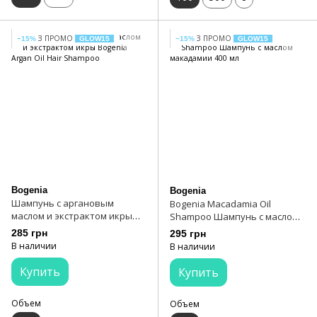
З ПРОМО
З ПРОМО
−15%
GLOW15
−15%
GLOW15
Bogenia
Bogenia
Шампунь с аргановым
Bogenia Macadamia Oil
маслом и экстрактом икры
Shampoo Шампунь с маслом
Bogenia Argan Oil Hair
макадамии 400 мл
285 грн
295 грн
Shampoo
В наличии
В наличии
Купить
Купить
Объем
Объем