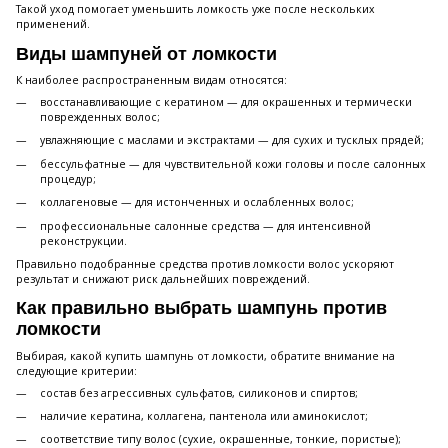
Такой уход помогает уменьшить ломкость уже после нескольких
применений.
Виды шампуней от ломкости
К наиболее распространенным видам относятся:
восстанавливающие с кератином — для окрашенных и термически
поврежденных волос;
увлажняющие с маслами и экстрактами — для сухих и тусклых прядей;
бессульфатные — для чувствительной кожи головы и после салонных
процедур;
коллагеновые — для истонченных и ослабленных волос;
профессиональные салонные средства — для интенсивной
реконструкции.
Правильно подобранные средства против ломкости волос ускоряют
результат и снижают риск дальнейших повреждений.
Как правильно выбрать шампунь против
ломкости
Выбирая, какой купить шампунь от ломкости, обратите внимание на
следующие критерии:
состав без агрессивных сульфатов, силиконов и спиртов;
наличие кератина, коллагена, пантенола или аминокислот;
соответствие типу волос (сухие, окрашенные, тонкие, пористые);