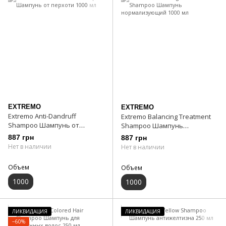
EXTREMO
EXTREMO
Extremo Anti-Dandruff
Extremo Balancing Treatment
Shampoo Шампунь от
Shampoo Шампунь
перхоти 1000 мл
нормализующий 1000 мл
887 грн
887 грн
Нет в наличии
Нет в наличии
Объем
Объем
1000
1000
ЛИКВИДАЦИЯ
ЛИКВИДАЦИЯ
−60%