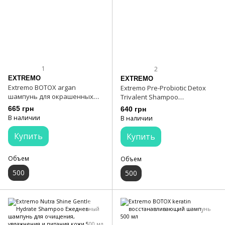
1
2
EXTREMO
EXTREMO
Extremo BOTOX argan
Extremo Pre-Probiotic Detox
шампунь для окрашенных
Trivalent Shampoo
волос 500 мл
Трехвалентный шампунь с
665 грн
640 грн
пробиотиком 500 мл
В наличии
В наличии
Купить
Купить
Объем
Объем
500
500