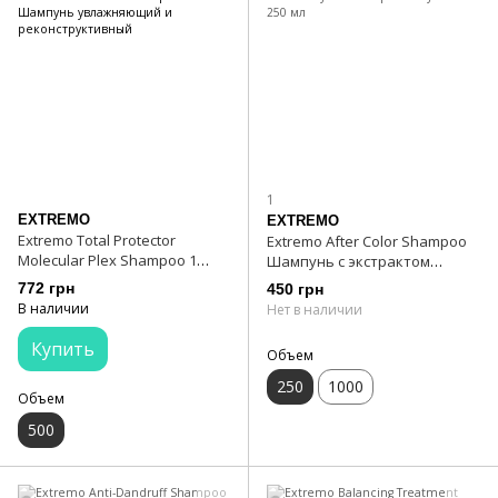
1
EXTREMO
EXTREMO
Extremo Total Protector
Extremo After Color Shampoo
Molecular Plex Shampoo 1
Шампунь с экстрактом
Шампунь увлажняющий и
улитки 250 мл
772 грн
450 грн
реконструктивный
В наличии
Нет в наличии
Купить
Объем
250
1000
Объем
500