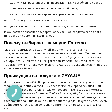
шампуни для восстановления поврежденных и ослабленных волос;
средства для окрашенных волос с защитой цвета;
детокс-шампуни для очищения и нормализации кожи головы;
нейтрализующие шампуни против желтизны;
увлажняющие и питательные продукты для ежедневного ухода.
Такой подход позволяет подобрать оптимальное средство для любого
типа волос и состояния кожи головы.
Почему выбирают шампуни Extremo
Главное преимущество шампуней Extremo — это сочетание
профессионального качества и направленного действия. Они не просто
очищают волосы, а работают как полноценный уход, восстанавливая их
изнутри и защищая от внешних факторов. Регулярное использование
помогает улучшить текстуру прядей, придать им гладкость, эластичность и
естественный блеск.
Преимущества покупки в ZAYA.UA
Интернет-магазин ZAYA.UA предлагает оригинальные шампуни Extremo с
гарантией качества и актуальным ассортиментом профессиональной
косметики. Здесь вы найдете только проверенные товары для ухода за
волосами от надежных брендов. Удобный интерфейс, быстрая доставка и
профессиональная консультация помогут вам легко подобрать идеальное
средство под ваш тип локонов и потребности ухода. Покупая в ZAYA.UA, вы
выбираете качество, надежность и эффективный результат для ваших
волос.