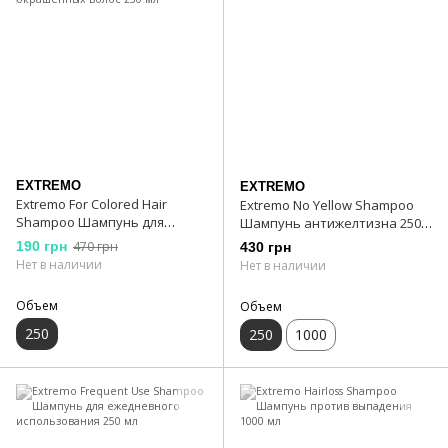
EXTREMO
EXTREMO
Extremo For Сolored Hair
Extremo No Yellow Shampoo
Shampoo Шампунь для
Шампунь антижелтизна 250
окрашенных волос 250 мл
мл
190 грн
470 грн
430 грн
Нет в наличии
Нет в наличии
Объем
Объем
250
250
1000