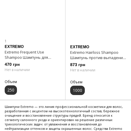
1
EXTREMO
EXTREMO
Extremo Frequent Use
Extremo Hairloss Shampoo
Shampoo Шампунь для
Шампунь против выпадения
ежедневного использования
1000 мл
470 грн
873 грн
250 мл
Нет в наличии
Нет в наличии
Объем
Объем
250
1000
Шампуни Extremo — это линия профессиональной косметики для волос,
разработанная с акцентом на высокотехнологичный состав, бережное
очищение и восстановление структуры прядей. Бренд относится к
сегменту салонного ухода и ориентирован на решение различных
трихологических задач: от увлажнения и восстановления до
нейтрализации оттенков и защиты окрашенных волос. Средства Extremo