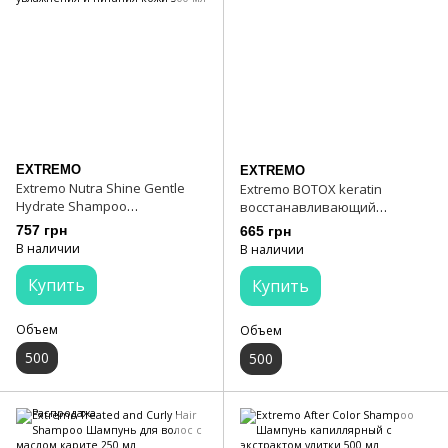
EXTREMO
EXTREMO
Extremo Nutra Shine Gentle
Extremo BOTOX keratin
Hydrate Shampoo
восстанавливающий
Ежедневный шампунь для
шампунь 500 мл
757 грн
665 грн
очищения, увлажнения и
В наличии
В наличии
питания кожи 500 мл
Купить
Купить
Объем
Объем
500
500