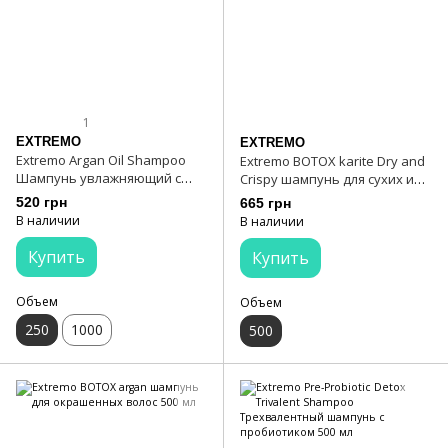
1
EXTREMO
EXTREMO
Extremo Argan Oil Shampoo
Extremo BOTOX karite Dry and
Шампунь увлажняющий с
Crispy шампунь для сухих и
аргановым маслом 250 мл
поврежденных волос 500 мл
520 грн
665 грн
В наличии
В наличии
Купить
Купить
Объем
Объем
250
1000
500