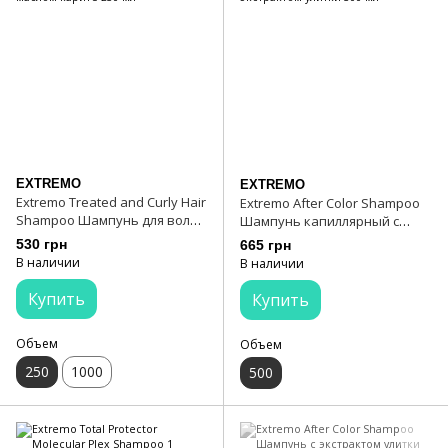
EXTREMO
EXTREMO
Extremo Treated and Curly Hair
Extremo After Color Shampoo
Shampoo Шампунь для волос
Шампунь капиллярный с
с маслом карите 250 мл
экстрактом улитки 500 мл
530 грн
665 грн
В наличии
В наличии
Купить
Купить
Объем
Объем
250
1000
500