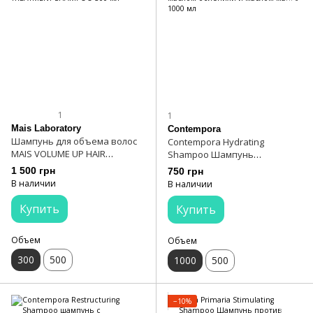
1
1
Mais Laboratory
Contempora
Шампунь для объема волос
Contempora Hydrating
MAIS VOLUME UP HAIR
Shampoo Шампунь
TREATMENT SHAMPOO 300 мл
увлажняющий с маслом
1 500 грн
750 грн
облепихи и маслом манго
В наличии
В наличии
1000 мл
Купить
Купить
Объем
Объем
300
500
1000
500
−10%