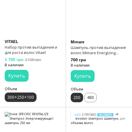
VITAEL
Mimare
Набор против выпадения и
Шампунь против выпадения
для роста волос Vitael
волос Mimare Energizing
Shampoo 200 мл
1 785 грн
2 100 грн
700 грн
В наличии
В наличии
Купить
Купить
Объем
Объем
300+250+100
200
480
З ПРОМО
−15%
GLOW15