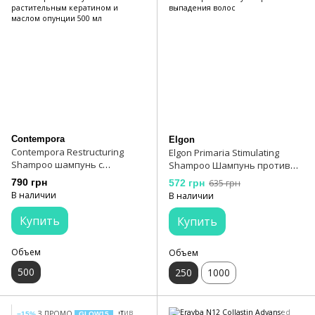
Contempora
Elgon
Contempora Restructuring
Elgon Primaria Stimulating
Shampoo шампунь с
Shampoo Шампунь против
растительным кератином и
выпадения волос
790 грн
572 грн
635 грн
маслом опунции 500 мл
В наличии
В наличии
Купить
Купить
Объем
Объем
500
250
1000
З ПРОМО
−15%
GLOW15