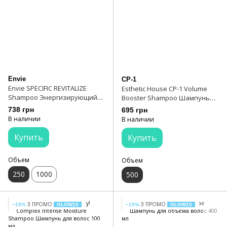
Envie
CP-1
Envie SPECIFIC REVITALIZE
Esthetic House CP-1 Volume
Shampoo Энергизирующий
Booster Shampoo Шампунь
шампунь 250 мл
для объема волос
738 грн
695 грн
В наличии
В наличии
Купить
Купить
Объем
Объем
250
1000
500
З ПРОМО
З ПРОМО
−15%
GLOW15
−15%
GLOW15