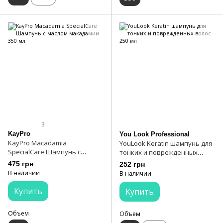
3
KayPro
You Look Professional
KayPro Macadamia
YouLook Keratin шампунь для
SpecialCare Шампунь с
тонких и поврежденных
маслом макадамии 350 мл
волос 250 мл
475 грн
252 грн
В наличии
В наличии
Купить
Купить
Объем
Объем