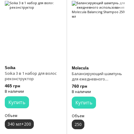
Soika
Molecula
Soika 3 в 1 набор для волос
Балансирующий шампунь
реконструктор
для ежедневного
использования Molecula
465 грн
760 грн
Balancing Shampoo 250 мл
В наличии
В наличии
Купить
Купить
Объем
Объем
340 мл+200
250