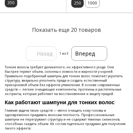
350
250
1000
Показать еще 20 товаров
Назад
Вперед
1
из 3
Тонкие волосы требуют деликатного, но эффективного ухода. Они
быстрее теряют объем, склонны к ломкости и жирности у корней.
Правильно подобранный шампунь для тонких волос помогает укрепить
структуру, визуально уплотнить пряди и создать естественный
прикорневой объем без эффекта утяжеления. В основе современных
средств — легкие очищающие компоненты, протеины и растительные
экстракты, которые работают на восстановление и защиту прядей.
Как работают шампуни для тонких волос
Главная задача таких средств — мягко очищать кожу головы и
одновременно придавать волосам плотность. Профессиональные
шампуни не перегружают структуру и не содержат тяжелых силиконов,
способных съедать объем. Их состав тщательно продуман для получения
такого эффекта: