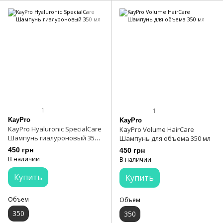
1
1
KayPro
KayPro
KayPro Hyaluronic SpecialCare
KayPro Volume HairCare
Шампунь гиалуроновый 350
Шампунь для объема 350 мл
мл
450 грн
450 грн
В наличии
В наличии
Купить
Купить
Объем
Объем
350
350