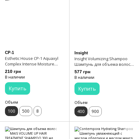
CP-1
Insight
Esthetic House CP-1 Aquaxyl
Insight Volumizing Shampoo
Complex Intense Moisture
Шампунь для объема волос
Shampoo Шампунь для волос
400 мл
210 грн
577 грн
100 мл
В наличии
В наличии
Купить
Купить
Объем
Объем
100
500
8
400
900