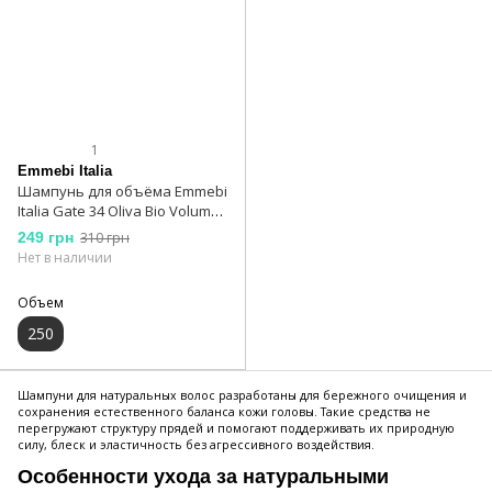
1
Emmebi Italia
Шампунь для объёма Emmebi
Italia Gate 34 Oliva Bio Volume
Shampoo 250 мл
249 грн
310 грн
Нет в наличии
Объем
250
Шампуни для натуральных волос разработаны для бережного очищения и
сохранения естественного баланса кожи головы. Такие средства не
перегружают структуру прядей и помогают поддерживать их природную
силу, блеск и эластичность без агрессивного воздействия.
Особенности ухода за натуральными