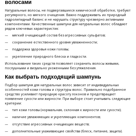
волосами
Натуральные волосы, не подвергавшиеся химической обработке, требуют
регулярного, но мягкого очищения. Важно поддерживать их природный
гидролипидный баланс и не нарушать структуру чрезмерно активными
компонентами. Качественные шампуни для натуральных волос обладают
рядом ключевых характеристик:
мягкий очищающий состав без агрессивных сульфатов;
сохранение естественного уровня увлажненности;
поддержка здоровья кожи головы;
укрепление природного блеска и гладкости.
Использование таких средств позволяет сохранить волосы живыми,
послушными и визуально ухоженными без утяжеления.
Как выбрать подходящий шампунь
Подбор шампуня для натуральных волос зависит от индивидуальных
особенностей кожи головы и структуры волос. Правильно подобранное
средство усиливает природную красоту локонов и предотвращает
появление сухости или жирности. При выборе стоит учитывать следующие
критерии:
тип кожи головы (нормальная, склонная к жирности или сухости);
наличие увлажняющих и укрепляющих компонентов;
отсутствие агрессивных очищающих веществ;
дополнительные ухаживающие свойства (блеск, питание, защита).