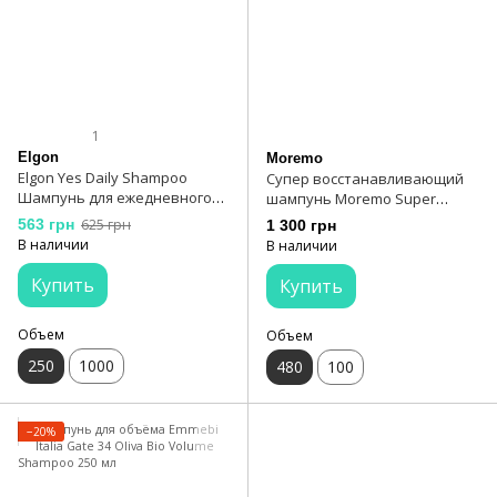
1
Elgon
Moremo
Elgon Yes Daily Shampoo
Супер восстанавливающий
Шампунь для ежедневного
шампунь Moremo Super
использования 250 мл
Repair Shampoo 480 мл
563 грн
625 грн
1 300 грн
В наличии
В наличии
Купить
Купить
Объем
Объем
250
1000
480
100
−20%