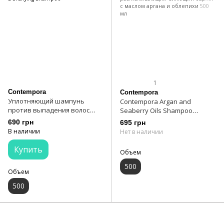
1
Contempora
Contempora
Уплотняющий шампунь
Contempora Argan and
против выпадения волос
Seaberry Oils Shampoo
Contempora Densifying
Шампунь разглаживающий
690 грн
695 грн
Shampoo
Сияющий бархат с маслом
В наличии
Нет в наличии
аргана и облепихи 500 мл
Купить
Объем
500
Объем
500