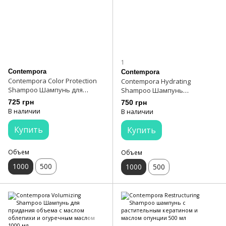
1
Contempora
Contempora
Contempora Color Protection
Contempora Hydrating
Shampoo Шампунь для
Shampoo Шампунь
сохранения цвета с маслом
увлажняющий с маслом
725 грн
750 грн
облепихи и граната 1000 мл
облепихи и маслом манго
В наличии
В наличии
1000 мл
Купить
Купить
Объем
Объем
1000
500
1000
500