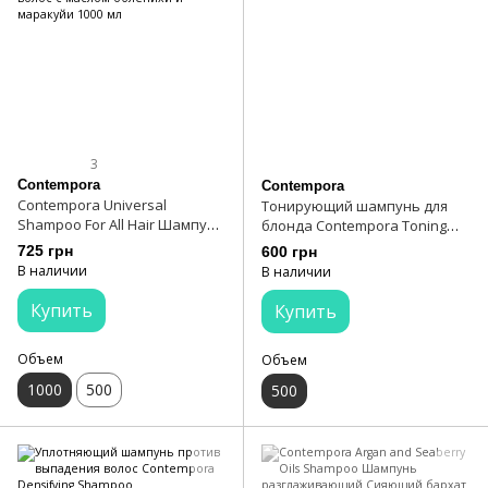
3
Contempora
Contempora
Contempora Universal
Тонирующий шампунь для
Shampoo For All Hair Шампунь
блонда Contempora Toning
универсальный для всех
Silver Shampoo
725 грн
600 грн
типов волос с маслом
В наличии
В наличии
облепихи и маракуйи 1000 мл
Купить
Купить
Объем
Объем
1000
500
500