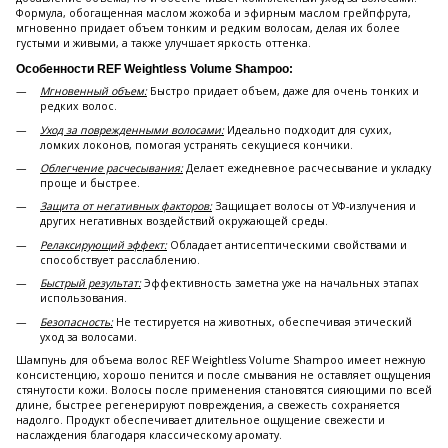
Формула, обогащенная маслом жожоба и эфирным маслом грейпфрута,
мгновенно придает объем тонким и редким волосам, делая их более
густыми и живыми, а также улучшает яркость оттенка.
Особенности REF Weightless Volume Shampoo:
Мгновенный объем:
Быстро придает объем, даже для очень тонких и
редких волос.
Уход за поврежденными волосами:
Идеально подходит для сухих,
ломких локонов, помогая устранять секущиеся кончики.
Облегчение расчесывания:
Делает ежедневное расчесывание и укладку
проще и быстрее.
Защита от негативных факторов:
Защищает волосы от УФ-излучения и
других негативных воздействий окружающей среды.
Релаксирующий эффект:
Обладает антисептическими свойствами и
способствует расслаблению.
Быстрый результат:
Эффективность заметна уже на начальных этапах
использования.
Безопасность:
Не тестируется на животных, обеспечивая этический
уход за волосами.
Шампунь для объема волос REF Weightless Volume Shampoo имеет нежную
консистенцию, хорошо пенится и после смывания не оставляет ощущения
стянутости кожи. Волосы после применения становятся сияющими по всей
длине, быстрее регенерируют повреждения, а свежесть сохраняется
надолго. Продукт обеспечивает длительное ощущение свежести и
наслаждения благодаря классическому аромату.