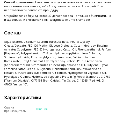
Нанесите шампунь на влажные волосы и кожу головы
Способ применения:
массажными движениями, взбейте до пены, затем смойте водой. При
необходимости повторите процедуру.
Откройте для себя уход, который делает волосы не только объемными, но
и здоровыми и сияющими с REF Weightless Volume Shampoo!
Состав
Aqua [Water], Disodium Laureth Sulfosuccinate, PEG-18 Glyceryl
Oleate/Cocoate, PEG-120 Methyl Glucose Dioleate, Cocamidopropyl Betaine,
Acrylates Copolymer, PEG-60 Hydrogenated Castor Oil, Phenoxyethanol, Parfum
[Fragrance], Polyquaternium-7, Guar Hydroxypropyltrimonium Chloride,
Sodium Hydroxide, Ethylhexylglycerin, Limonene, Calcium Sodium
Borosilicate, Hexyl Cinnamal, Hydrolyzed Soy Protein, Prunus Armeniaca
(Apricot) Kernel Oil, Simmondsia Chinensis (Jojoba) Seed Oil, Butylene Glycol,
Camelina Sativa Seed Oil, Glycerin, Helianthus Annuus (Sunflower) Seed
Extract, Citrus Paradisi (Grapefruit) Fruit Extract, Hydrogenated Vegetable Oil,
Hydrolyzed Quinoa, Hydrolyzed Vegetable Protein Pg-Propyl Silanetriol, CI 77891
[Titanium Dioxide], CI 77491 [Iron Oxides], Tin Oxide, CI 16035 [Red 40], CI
47005 [Yellow 10].
Характеристики
Страна
Швеция
производитель