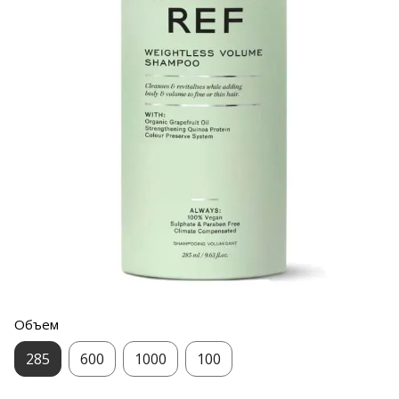
Объем
285
600
1000
100