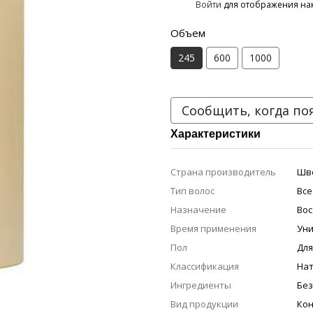
%
Войти
для отображения на
Объем
245
600
1000
Сообщить, когда по
Характеристики
Страна производитель
Шв
Тип волос
Все
Назначение
Вос
Время применения
Ун
Пол
Дл
Классификация
На
Ингредиенты
Без
Вид продукции
Ко