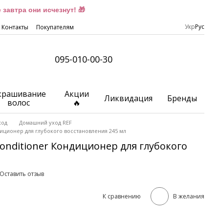
завтра они исчезнут! 🎁
Укр
Рус
Контакты
Покупателям
095-010-00-30
крашивание
Акции
Ликвидация
Бренды
волос
🔥
ход
Домашний уход REF
ндиционер для глубокого восстановления 245 мл
 Conditioner Кондиционер для глубокого
Оставить отзыв
К сравнению
В желания