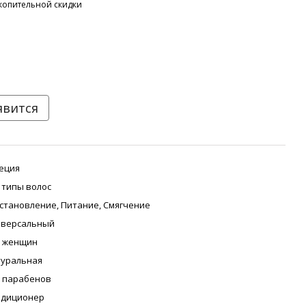
копительной скидки
явится
еция
 типы волос
становление
,
Питание
,
Смягчение
иверсальный
я женщин
туральная
 парабенов
ндиционер