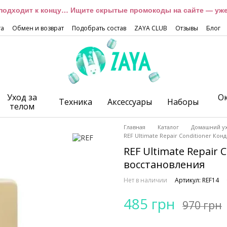
подходит к концу… Ищите скрытые промокоды на сайте — уже 
та
Обмен и возврат
Подобрать состав
ZAYA CLUB
Отзывы
Блог
Уход за
О
Техника
Аксессуары
Наборы
телом
Главная
Каталог
Домашний у
REF Ultimate Repair Conditioner Ко
REF Ultimate Repair
восстановления
Нет в наличии
Артикул: REF14
485 грн
970 грн