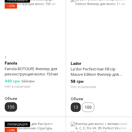
−20%
1
Fanola
Lador
Fanola BOTOLIFE Филлер для
La'dor Perfect Hair Fill-Up
реконструкции волос 150 мл
Mauve Edition Филлер для
волос 13 мл
440 грн
550 грн
58 грн
Нет в наличии
Нет в наличии
Объем
Объем
150
13
100
ЛИКВИДАЦИЯ
−24%