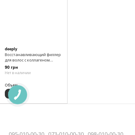
deeply
Восстанавливающий филлер
для волос с коллагеном
deeply Collagen Restoring Hair
90 грн
Filler
Нет в наличии
Объем
10
095-010-00-30
073-010-00-30
098-010-00-30