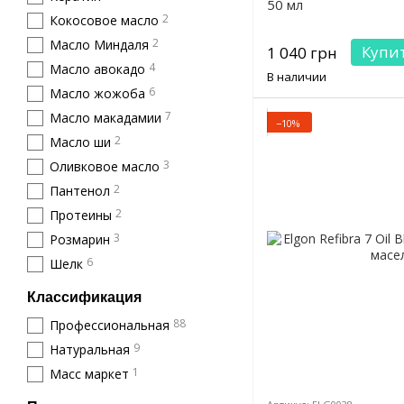
50 мл
2
Кокосовое масло
2
Масло Миндаля
Купи
1 040 грн
4
Масло авокадо
В наличии
6
Масло жожоба
7
Масло макадамии
−10%
2
Масло ши
3
Оливковое масло
2
Пантенол
2
Протеины
3
Розмарин
6
Шелк
Классификация
88
Профессиональная
9
Натуральная
1
Масс маркет