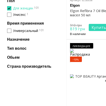
Артикул: ELG0038
Пол
Elgon
101
Для женщин
Elgon Refibra 7 Oil B
1
Унисекс
масел 50 мл
Время применения
910 грн
Купить
819 грн
101
Универсальный
В наличии
Назначение
ЛИКВИДАЦИЯ
Тип волос
Обьем
−10%
Страна производитель