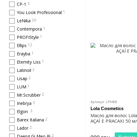
3
CP-1
1
You Look Professional
20
LeNika
1
Contempora
1
PROFIStyle
12
Ellips
1
Erayba
1
Eternity Liss
2
Latinoil
2
Lisap
1
LUM
2
Mr.Scrubber
Артикул: LP9408
3
Inebrya
Lola Cosmetics
3
Elgon
Масло для волос Lola
2
Barex Italiana
AÇAÍ E PRACAXI 50 м
2
Lador
2
Daeng Gi Meo Ri
Купить