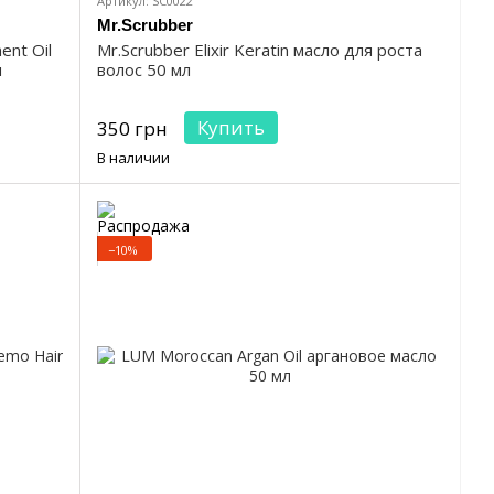
Артикул: SC0022
Mr.Scrubber
ent Oil
Mr.Scrubber Elixir Keratin масло для роста
я
волос 50 мл
Купить
350 грн
В наличии
−10%