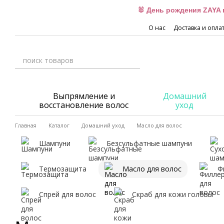
Перейти к основному контенту
🐰 День рождения ZAYA 
О нас
Доставка и опла
Выпрямление и
Домашний
восстановление волос
уход
Главная
Каталог
Домашний уход
Масло для волос
Шампуни
Безсульфатные шампуни
Термозащита
Масло для волос
Ф
Спрей для волос
Скраб для кожи головы