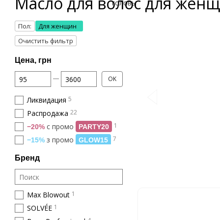
Масло для волос для жен
Пол:
Для женщин
Очистить фильтр
Цена, грн
От Цена, грн
До Цена, грн
OK
5
Ликвидация
22
Распродажа
1
с промо
−20%
PARTY20
7
з промо
−15%
GLOW15
Бренд
1
Max Blowout
1
SOLVÉE