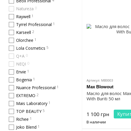
4
Beox Professional
0
Natureza
1
Raywell
1
Tyrrel Professional
2
Karseell
1
Olorchee
5
Lola Cosmetics
0
Q+A
0
NEQI
1
Envie
1
Bogenia
Артикул: MB0003
Max Blowout
1
Nuance Professional
Масло для волос Max 
2
EXTREMO
With Buriti 50 мл
1
Mais Laboratory
5
TOP BEAUTY
Купи
1 100 грн
1
Richee
В наличии
1
Joko Blend