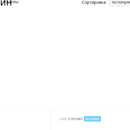
щин
Сортировка:
по попул
З ПРОМО
−15%
GLOW15