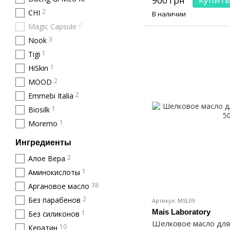
900 грн
2
CHI
В наличии
0
Magic Capsule
3
Nook
1
Tigi
1
HiSkin
2
MOOD
2
Emmebi Italia
1
Biosilk
1
Moremo
Ингредиенты
2
Алое Вера
1
Аминокислоты
38
Аргановое масло
2
Без парабенов
Артикул: MSL09
Mais Laboratory
1
Без силиконов
Шелковое масло для 
10
Кератин