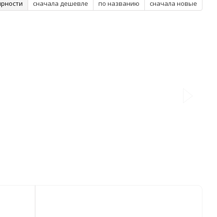
ярности
сначала дешевле
по названию
сначала новые