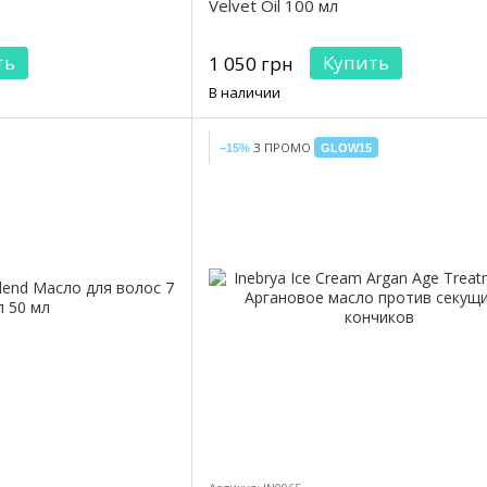
Velvet Oil 100 мл
ть
Купить
1 050 грн
В наличии
З ПРОМО
−15%
GLOW15