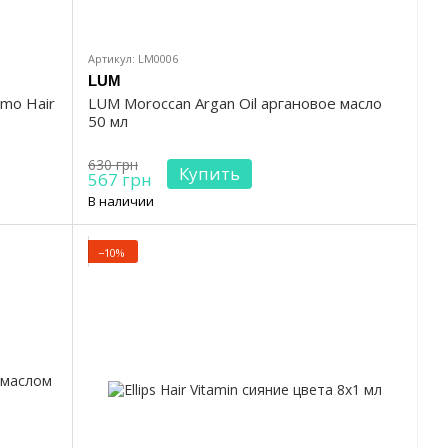
Артикул: LM0006
LUM
mo Hair
LUM Moroccan Argan Oil аргановое масло
50 мл
630 грн
Купить
567 грн
В наличии
−10%