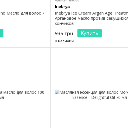
Артикул: IN0065
Inebrya
lend Масло для волос 7
Inebrya Ice Cream Argan Age Treatm
Аргановое масло против секущихс
кончиков
Купить
935 грн
В наличии