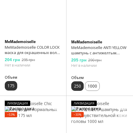
MeMademoiselle
MeMademoiselle
MeMademoiselle COLOR LOCK
MeMademoiselle ANTI YELLOW
маска для окрашенных волос
шампунь с антижелтым
175 мл
эффектом для блондинок 250
204 грн
295 грн
205 грн
290 грн
мл
Нет в наличии
Нет в наличии
Объем
Объем
175
250
1000
ЛИКВИДАЦИЯ
ЛИКВИДАЦИЯ
−53%
−30%