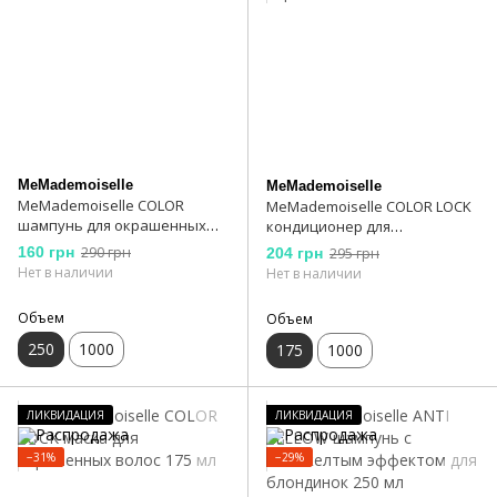
MeMademoiselle
MeMademoiselle
MeMademoiselle COLOR
MeMademoiselle COLOR LOCK
шампунь для окрашенных
кондиционер для
волос 250 мл
окрашенных волос 175 мл
160 грн
290 грн
204 грн
295 грн
Нет в наличии
Нет в наличии
Объем
Объем
250
1000
175
1000
ЛИКВИДАЦИЯ
ЛИКВИДАЦИЯ
−31%
−29%