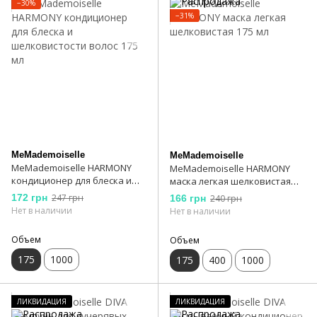
−30%
−31%
MeMademoiselle
MeMademoiselle
MeMademoiselle HARMONY
MeMademoiselle HARMONY
кондиционер для блеска и
маска легкая шелковистая
шелковистости волос 175 мл
175 мл
172 грн
247 грн
166 грн
240 грн
Нет в наличии
Нет в наличии
Объем
Объем
175
1000
175
400
1000
ЛИКВИДАЦИЯ
ЛИКВИДАЦИЯ