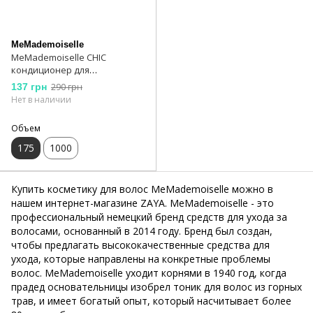
MeMademoiselle
MeMademoiselle CHIC
кондиционер для
нормальных волос 175 мл
137 грн
290 грн
Нет в наличии
Объем
175
1000
Купить косметику для волос MeMademoiselle можно в
нашем интернет-магазине ZAYA. MeMademoiselle - это
профессиональный немецкий бренд средств для ухода за
волосами, основанный в 2014 году. Бренд был создан,
чтобы предлагать высококачественные средства для
ухода, которые направлены на конкретные проблемы
волос. MeMademoiselle уходит корнями в 1940 год, когда
прадед основательницы изобрел тоник для волос из горных
трав, и имеет богатый опыт, который насчитывает более