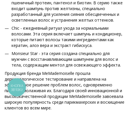
пшеничный протеин, пантенол и биотин. В серию также
входит шампунь против желтизны, специально
разработанный для усиления сияния обесцвеченных и
осветленных волос и устранения желтых оттенков.
Chic - ежедневный ритуал ухода за нормальными
волосами. Эта серия включает шампунь и кондиционер,
которые питают волосы такими ингредиентами как
кератин, алоэ вера и экстракт гибискуса.
Monsieur Star - эта серия создана специально для
мужчин с восстанавливающим шампунем для волос и
тела, содержащим ментол для освежающего эффекта.
Продукция бренда MeMademoiselle прошла
дерматологическое тестирование и направлена на
эффективное решение проблем волос, одновременно
КНОПКА
ЗВ'ЯЗКУ
питая и омолаживая их. Благодаря своей инновационной и
высококачественной продукции MeMademoiselle завоевала
широкую популярность среди парикмахерских и восхищение
клиентов во всем мире.