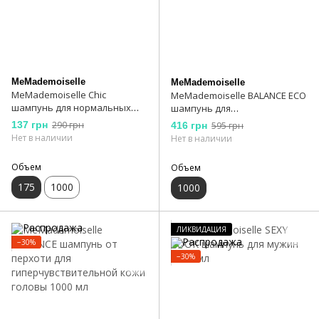
MeMademoiselle
MeMademoiselle
MeMademoiselle Chic
MeMademoiselle BALANCE ECO
шампунь для нормальных
шампунь для
волос 175 мл
гиперчувствительной кожи
137 грн
290 грн
416 грн
595 грн
головы 1000 мл
Нет в наличии
Нет в наличии
Объем
Объем
175
1000
1000
ЛИКВИДАЦИЯ
−30%
−30%