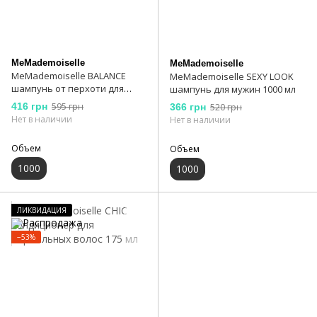
MeMademoiselle
MeMademoiselle
MeMademoiselle BALANCE
MeMademoiselle SEXY LOOK
шампунь от перхоти для
шампунь для мужин 1000 мл
гиперчувствительной кожи
416 грн
595 грн
366 грн
520 грн
головы 1000 мл
Нет в наличии
Нет в наличии
Объем
Объем
1000
1000
ЛИКВИДАЦИЯ
−53%