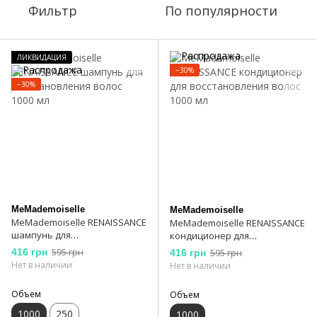
Фильтр
По популярности
ЛИКВИДАЦИЯ
−30%
−30%
MeMademoiselle
MeMademoiselle
MeMademoiselle RENAISSANCE
MeMademoiselle RENAISSANCE
шампунь для
кондиционер для
восстановления волос 1000
восстановления волос 1000
416 грн
595 грн
416 грн
595 грн
мл
мл
Нет в наличии
Нет в наличии
Объем
Объем
1000
250
1000