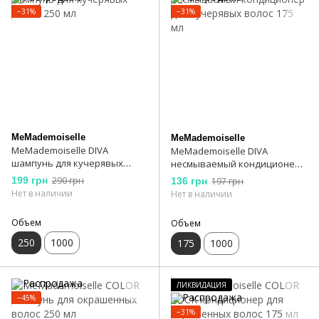
−31%
−31%
MeMademoiselle
MeMademoiselle
MeMademoiselle DIVA
MeMademoiselle DIVA
шампунь для кучерявых
несмываемый кондиционер
волос 250 мл
для кучерявых волос 175 мл
199 грн
290 грн
136 грн
197 грн
Нет в наличии
Нет в наличии
Объем
Объем
250
1000
175
1000
ЛИКВИДАЦИЯ
−45%
−31%