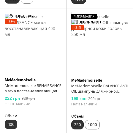
ЛИКВИДАЦИЯ
−33%
−31%
MeMademoiselle
MeMademoiselle
MeMademoiselle RENAISSANCE
MeMademoiselle BALANCE ANTI
маска восстанавливающая
OIL шампунь для жирной
400 мл
кожи головы 250 мл
222 грн
329 грн
199 грн
290 грн
Нет в наличии
Нет в наличии
Объем
Объем
400
250
1000