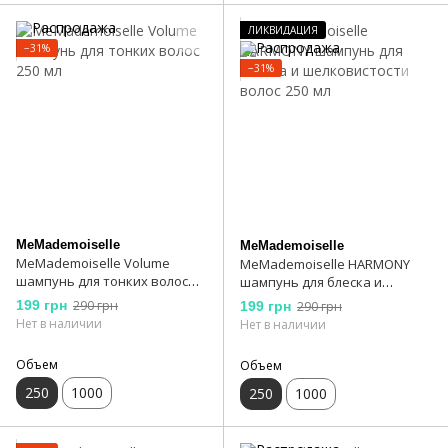
ЛИКВИДАЦИЯ
−31%
−31%
MeMademoiselle
MeMademoiselle
MeMademoiselle Volume
MeMademoiselle HARMONY
шампунь для тонких волос
шампунь для блеска и
250 мл
шелковистости волос 250 мл
199 грн
290 грн
199 грн
290 грн
Нет в наличии
Нет в наличии
Объем
Объем
250
1000
250
1000