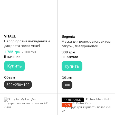
VITAEL
Bogenia
Набор против выпадения и
Маска для волос с экстрактом
для роста волос Vitael
сакуры, гиалуроновой
кислотой и витаминами Е и
1 785 грн
2 100 грн
330 грн
В5 Bogenia Sakura Hair Mask
В наличии
В наличии
300 мл
Купить
Купить
Объем
Объем
300+250+100
300
ЛИКВИДАЦИЯ
−53%