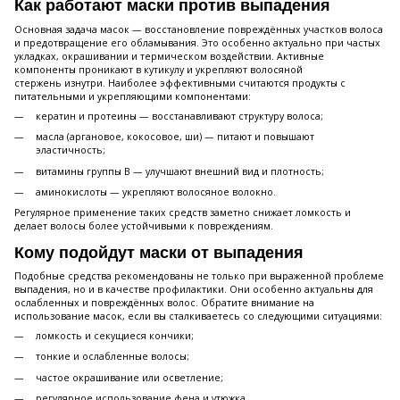
Как работают маски против выпадения
Основная задача масок — восстановление повреждённых участков волоса
и предотвращение его обламывания. Это особенно актуально при частых
укладках, окрашивании и термическом воздействии. Активные
компоненты проникают в кутикулу и укрепляют волосяной
стержень изнутри. Наиболее эффективными считаются продукты с
питательными и укрепляющими компонентами:
кератин и протеины — восстанавливают структуру волоса;
масла (аргановое, кокосовое, ши) — питают и повышают
эластичность;
витамины группы B — улучшают внешний вид и плотность;
аминокислоты — укрепляют волосяное волокно.
Регулярное применение таких средств заметно снижает ломкость и
делает волосы более устойчивыми к повреждениям.
Кому подойдут маски от выпадения
Подобные средства рекомендованы не только при выраженной проблеме
выпадения, но и в качестве профилактики. Они особенно актуальны для
ослабленных и повреждённых волос. Обратите внимание на
использование масок, если вы сталкиваетесь со следующими ситуациями:
ломкость и секущиеся кончики;
тонкие и ослабленные волосы;
частое окрашивание или осветление;
регулярное использование фена и утюжка.