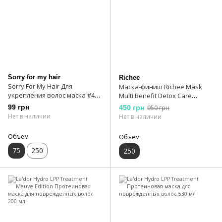
Sorry for my hair
Richee
Sorry For My Hair Для
Маска-финиш Richee Mask
укрепления волос маска #45
Multi Benefit Detox Care
75мл
регулирующая жирность
99 грн
450 грн
950 грн
волос 250 мл
Нет в наличии
Нет в наличии
Объем
Объем
75
250
250