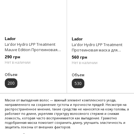
Lador
Lador
La'dor Hydro LPP Treatment
La'dor Hydro LPP Treatment
Mauve Edition Протеиновая
Протеиновая маска для
маска для поврежденных
поврежденных волос 530 мл
290 грн
560 грн
волос 200 мл
Нет в наличии
Нет в наличии
Объем
Объем
200
530
Маски от выпадения волос — важный элемент комплексного ухода,
направленного на сохранение густоты и прочности прядей. Несмотря на
распространённое мнение, такие средства не наносятся на кожу головы, а
работают по длине, укрепляя структуру волосяного стержня и снижая
ломкость, которая часто воспринимается как выпадение. Грамотно
подобранная маска помогает сохранить длину, улучшить эластичность и
защитить локоны от внешних факторов.