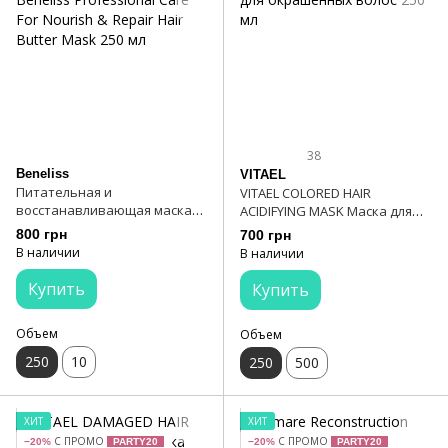
38
Beneliss
VITAEL
Питательная и
VITAEL COLORED HAIR
восстанавливающая маска
ACIDIFYING MASK Маска для
Beneliss Professional Care For
окрашенных волос 250 мл
800 грн
700 грн
Nourish & Repair Hair Butter
В наличии
В наличии
Mask 250 мл
Купить
Купить
Объем
Объем
250
10
250
500
ХИТ
ХИТ
С ПРОМО
С ПРОМО
−20%
PARTY20
−20%
PARTY20