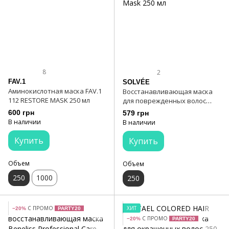
8
2
FAV.1
SOLVÉE
Аминокислотная маска FAV.1
Восстанавливающая маска
112 RESTORE MASK 250 мл
для поврежденных волос
SOLVÉE Nutrisse Mask 250 мл
600 грн
579 грн
В наличии
В наличии
Купить
Купить
Объем
Объем
250
1000
250
С ПРОМО
ХИТ
−20%
PARTY20
С ПРОМО
−20%
PARTY20