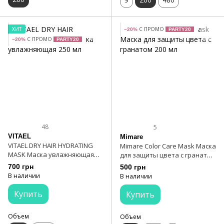
ХИТ
С ПРОМО
−20%
PARTY20
С ПРОМО
−20%
PARTY20
48
5
VITAEL
Mimare
VITAEL DRY HAIR HYDRATING
Mimare Color Care Mask Маска
MASK Маска увлажняющая
для защиты цвета с гранатом
250 мл
200 мл
700 грн
500 грн
В наличии
В наличии
Купить
Купить
Объем
Объем