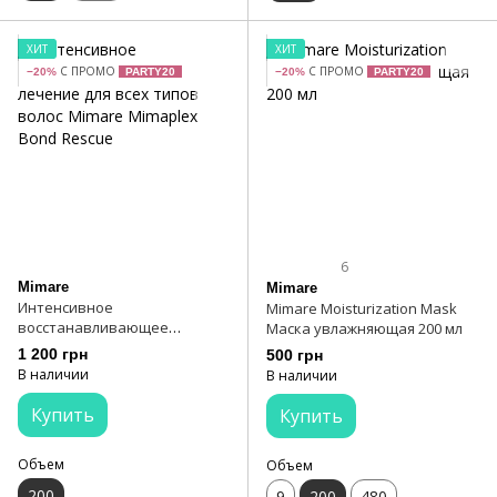
ХИТ
ХИТ
С ПРОМО
С ПРОМО
−20%
PARTY20
−20%
PARTY20
6
Mimare
Mimare
Интенсивное
Mimare Moisturization Mask
восстанавливающее
Маска увлажняющая 200 мл
лечение для всех типов
1 200 грн
500 грн
волос Mimare Mimaplex Bond
В наличии
В наличии
Rescue
Купить
Купить
Объем
Объем
200
9
200
480