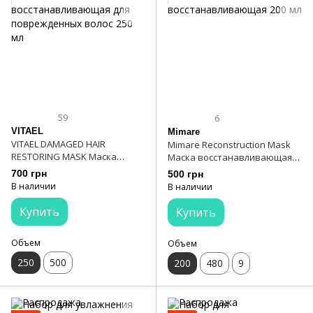
59
6
VITAEL
Mimare
VITAEL DAMAGED HAIR
Mimare Reconstruction Mask
RESTORING MASK Маска
Маска восстанавливающая
восстанавливающая для
200 мл
700 грн
500 грн
поврежденных волос 250 мл
В наличии
В наличии
Купить
Купить
Объем
Объем
250
500
200
480
9