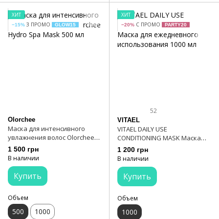
ХИТ
ХИТ
З ПРОМО
С ПРОМО
−15%
GLOW15
−20%
PARTY20
52
Olorchee
VITAEL
Маска для интенсивного
VITAEL DAILY USE
увлажнения волос Olorchee
CONDITIONING MASK Маска
Hydro Spa Mask 500 мл
для ежедневного
1 500 грн
1 200 грн
использования 1000 мл
В наличии
В наличии
Купить
Купить
Объем
Объем
500
1000
1000