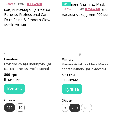
С ПРОМО
ХИТ
−20%
PARTY20
С ПРОМО
−20%
PARTY20
1
6
Beneliss
Mimare
Глубоко кондиционирующая
Mimare Anti-Frizz Mask Маска
маска Beneliss Professional
разглаживающая с маслом
Care Extra Shine & Smooth
макадамии 200 мл
800 грн
500 грн
Glow Mask 250 мл
В наличии
В наличии
Купить
Купить
Объем
Объем
250
10
9
200
480