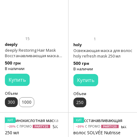
15
1
deeply
holy
deeply Restoring Hair Mask
Освежающая маска для волос
Восстанавливающая маска
holy refresh mask 250 мл
для волос 300 мл
500 грн
500 грн
В наличии
В наличии
Купить
Купить
Объем
Объем
300
1000
250
ХИТ
ХИТ
С ПРОМО
С ПРОМО
−20%
PARTY20
−20%
PARTY20