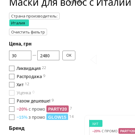
Маски для волос с Италии
Страна производитель:
Италия
Очистить фильтр
Цена, грн
От Цена, грн
До Цена, грн
OK
22
Ликвидация
9
Распродажа
12
Хит
0
Уценка
9
Разом дешевше!
7
с промо
−20%
PARTY20
14
з промо
−15%
GLOW15
ХИТ
Бренд
С ПРОМО
−20%
PARTY20