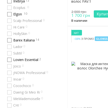
13
Inebrya
волос FAV.1
0
Ecoplus
2 000 грн
Купи
10
Elgon
1 700 грн
0
Scalp Professional
В наличии
0
Hi Care
ХИТ
0
HollySkin
З ПРОМО
−15%
GLOW15
14
Barex Italiana
0
Lador
0
Subtil
2
Lovien Essential
0
Joico
0
jNOWA Professional
0
Inoar
0
Cocochoco
0
Daeng Gi Meo Ri
0
MeMademoiselle
0
CHI