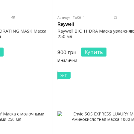
48
55
Артикул: RW0011
Raywell
YDRATING MASK Маска
Raywell BIO HIDRA Маска увлажня
л
250 мл
Купить
800 грн
В наличии
ХИТ