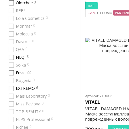
3
Olorchee
ХИТ
0
REF
С ПРОМО
−20%
PARTY20
0
Lola Cosmetics
0
Monmar
0
Molecula
0
Davroe
0
Q+A
3
NEQI
0
Soika
22
Envie
0
Bogenia
6
EXTREMO
0
Mais Laboratory
Артикул: VTL0008
VITAEL
0
Miss Pavlova
VITAEL DAMAGED HA
0
TOP BEAUTY
Маска восстанавлив
поврежденных волос
0
FLPS Professional
0
Richee
Купить