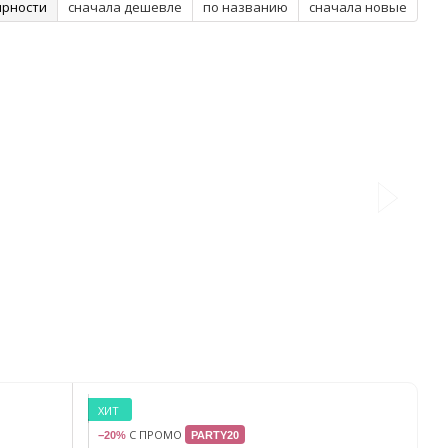
ярности
сначала дешевле
по названию
сначала новые
ХИТ
С ПРОМО
−20%
PARTY20