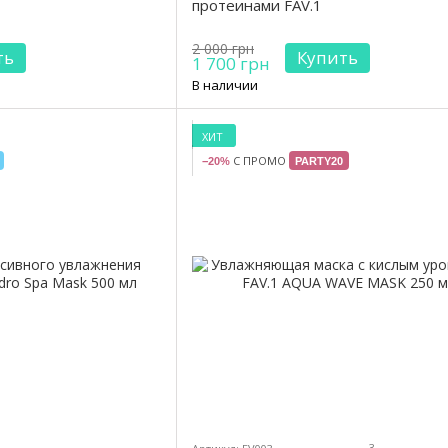
протеинами FAV.1
2 000 грн
ть
Купить
1 700 грн
В наличии
ХИТ
С ПРОМО
−20%
PARTY20
3