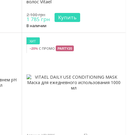
волос Vitael
2 100 грн
Купить
1 785 грн
В наличии
ХИТ
С ПРОМО
−20%
PARTY20
52