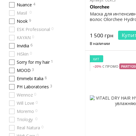
Артикул: OLRC3
4
Nuance
Olorchee
0
Masil
Маска для интенсив
волос Olorchee Hydr
9
Nook
0
ESK Professional
Купи
1 500 грн
0
KAYAN
В наличии
6
Invidia
0
HiSkin
ХИТ
1
Sorry for my hair
С ПРОМО
−20%
PARTY20
3
MOOD
8
Emmebi Italia
3
PH Laboratories
0
Wennoz
0
Will Love
0
Moremo
0
Triology
0
Real Natura
0
Widi Care