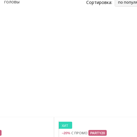
Сортировка:
по попул
ХИТ
С ПРОМО
−20%
PARTY20