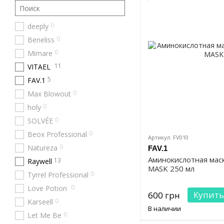
0
deeply
0
Beneliss
0
Mimare
11
VITAEL
5
FAV.1
0
Max Blowout
0
holy
0
SOLVÉE
0
Beox Professional
Артикул: FV010
0
Natureza
FAV.1
Аминокислотная мас
13
Raywell
MASK 250 мл
0
Tyrrel Professional
0
Love Potion
Купить
600 грн
0
Karseell
В наличии
0
Let Me Be