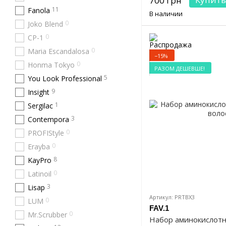
700 грн
11
Fanola
В наличии
0
Joko Blend
0
CP-1
0
Maria Escandalosa
−15%
0
Honma Tokyo
РАЗОМ ДЕШЕВШЕ!
5
You Look Professional
9
Insight
1
Sergilac
3
Contempora
0
PROFIStyle
0
Erayba
8
KayPro
0
Latinoil
3
Lisap
Артикул: PRTBX3
0
LUM
FAV.1
0
Mr.Scrubber
Набор аминокислотн