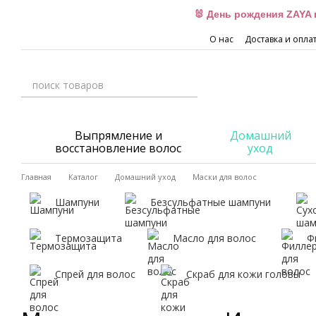
Перейти к основному контенту
🐰 День рождения ZAYA 
О нас
Доставка и опла
Выпрямление и
Домашний
восстановление волос
уход
Главная
Каталог
Домашний уход
Маски для волос
Шампуни
Безсульфатные шампуни
Термозащита
Масло для волос
Ф
Спрей для волос
Скраб для кожи головы