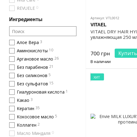
0
REVUELE
Артикул: VTL0012
Ингредиенты
VITAEL
VITAEL DRY HAIR H
увлажняющая 250 м
3
Алое Вера
10
Аминокислоты
Купить
700 грн
26
Аргановое масло
В наличии
21
Без парабенов
5
Без силиконов
ХИТ
15
Без сульфатов
1
Гиалуроновая кислота
3
Какао
35
Кератин
5
Кокосовое масло
2
Коллаген
0
Масло Миндаля