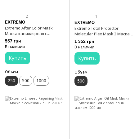
2
1
EXTREMO
EXTREMO
Extremo After Color Mask
Extremo Total Protector
Маска капиллярная с
Molecular Plex Mask 2 Маска
экстрактом улитки 250 мл
увлажняющая и
557 грн
1 352 грн
реконструктивная
В наличии
В наличии
Купить
Купить
Объем
Объем
250
500
1000
500