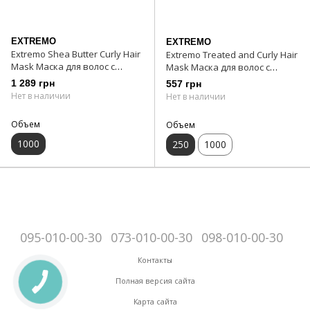
EXTREMO
EXTREMO
Extremo Shea Butter Curly Hair
Extremo Treated and Curly Hair
Mask Маска для волос с
Mask Маска для волос с
маслом ши 1000 мл
маслом карите 250 мл
1 289 грн
557 грн
Нет в наличии
Нет в наличии
Объем
Объем
1000
250
1000
095-010-00-30
073-010-00-30
098-010-00-30
Контакты
Полная версия сайта
Карта сайта