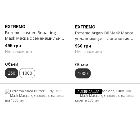
EXTREMO
EXTREMO
Extremo Linseed Repairing
Extremo Argan Oil Mask Маска
Mask Маска с семенами льна
увлажняющая с аргановым
250 мл
маслом 1000 мл
495 грн
960 грн
Нет в наличии
Нет в наличии
Объем
Объем
250
1000
1000
ЛИКВИДАЦИЯ