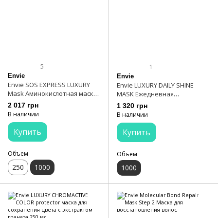
5
1
Envie
Envie
Envie SOS EXPRESS LUXURY
Envie LUXURY DAILY SHINE
Mask Аминокислотная маска
MASK Ежедневная
1000 мл
питательная маска 1000 мл
2 017 грн
1 320 грн
В наличии
В наличии
Купить
Купить
Объем
Объем
250
1000
1000