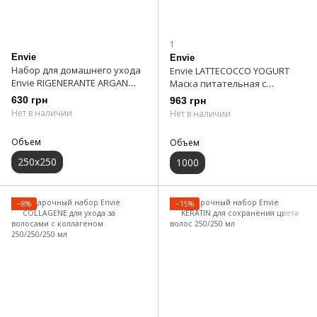
1
Envie
Envie
Набор для домашнего ухода
Envie LATTECOCCO YOGURT
Envie RIGENERANTE ARGAN
Маска питательная с
регенерирующая Маска 250
кокосовым молоком 1000 мл
630 грн
963 грн
мл + RIGENERANTE ARGAN
Нет в наличии
Нет в наличии
регенерирующий Шампунь
250 мл
Объем
Объем
250х250
1000
−8%
−15%