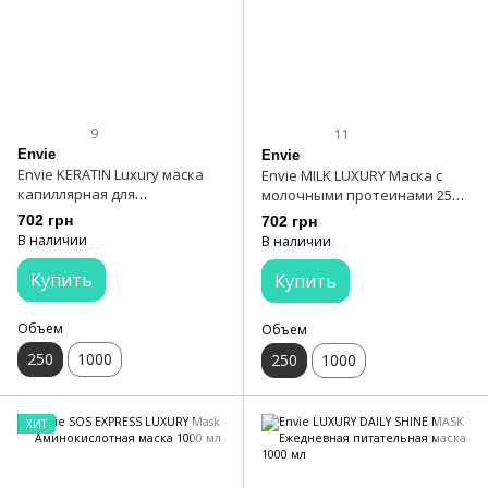
9
11
Envie
Envie
Envie KERATIN Luxury маска
Envie MILK LUXURY Маска с
капиллярная для
молочными протеинами 250
поврежденных волос 250 мл
мл
702 грн
702 грн
В наличии
В наличии
Купить
Купить
Объем
Объем
250
1000
250
1000
ХИТ