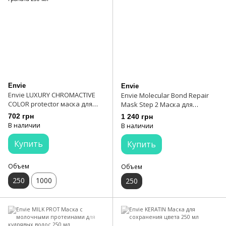
Envie
Envie
Envie LUXURY CHROMAСTIVE
Envie Molecular Bond Repair
COLOR protector маска для
Mask Step 2 Маска для
сохранения цвета с
восстановления волос
702 грн
1 240 грн
экстрактом граната 250 мл
В наличии
В наличии
Купить
Купить
Объем
Объем
250
1000
250