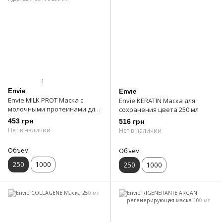
1
Envie
Envie
Envie MILK PROT Маска с
Envie KERATIN Маска для
молочными протеинами для
сохранения цвета 250 мл
кудрявых волос 250 мл
453 грн
516 грн
Нет в наличии
Нет в наличии
Объем
Объем
250
1000
250
1000