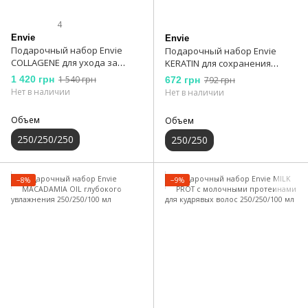
4
Envie
Envie
Подарочный набор Envie
Подарочный набор Envie
COLLAGENE для ухода за
KERATIN для сохранения
волосами с коллагеном
цвета волос 250/250 мл
1 420 грн
1 540 грн
672 грн
792 грн
250/250/250 мл
Нет в наличии
Нет в наличии
Объем
Объем
250/250/250
250/250
−8%
−9%