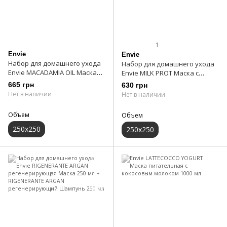
1
Envie
Envie
Набор для домашнего ухода
Набор для домашнего ухода
Envie MACADAMIA OIL Маска
Envie MILK PROT Маска с
глубокого увлажнения 250 мл
молочными протеинами для
665 грн
630 грн
+ MACADAMIA OIL Шампунь
кудрявых волос 250 мл + MILK
Нет в наличии
Нет в наличии
глубокого увлажнения 250 мл
PROT Шампунь с молочными
протеинами для кудрявых
Объем
Объем
волос 250 мл
250х250
250х250