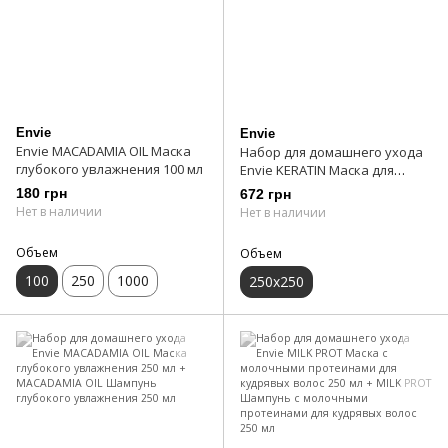
Envie
Envie
Envie MACADAMIA OIL Маска
Набор для домашнего ухода
глубокого увлажнения 100 мл
Envie KERATIN Маска для
сохранения цвета 250 мл +
180 грн
672 грн
Envie KERATIN Шампунь для
Нет в наличии
Нет в наличии
сохранения цвета 250 мл
Объем
Объем
100
250
1000
250х250