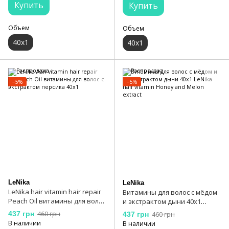
Купить
Купить
Объем
Объем
40х1
40х1
−5%
−5%
LeNika
LeNika
LeNika hair vitamin hair repair
Витамины для волос с мёдом
Peach Oil витамины для волос
и экстрактом дыни 40x1
с экстрактом персика 40х1
LeNika hair vitamin Honey and
437 грн
460 грн
437 грн
460 грн
Melon extract
В наличии
В наличии