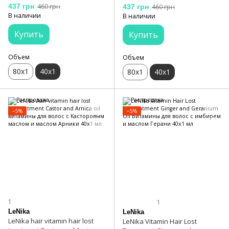
Витамины для волос с маслом
Rosemary Oil Витамины для
437 грн
460 грн
437 грн
460 грн
Лайма и маслом Чайного
волос с маслом Лаванды и
В наличии
В наличии
дерева 40х1 мл
Розмарина 40х1 мл
Купить
Купить
Объем
Объем
80х1
40х1
80х1
40х1
−5%
−5%
1
1
LeNika
LeNika
LeNika hair vitamin hair lost
LeNika Vitamin Hair Lost