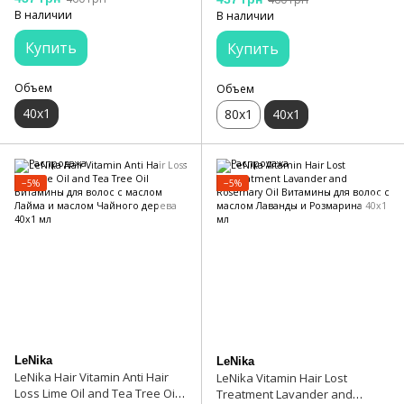
hair vitamin extract Magnolia
касторовым маслом и
В наличии
В наличии
and Jojoba oil
экстрактом красных
водорослей 40x1 мл
Купить
Купить
Объем
Объем
40х1
80х1
40х1
−5%
−5%
LeNika
LeNika
LeNika Hair Vitamin Anti Hair
LeNika Vitamin Hair Lost
Loss Lime Oil and Tea Tree Oil
Treatment Lavander and