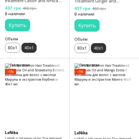
treatment Castor and Arnica oil
Treatment Ginger and
витамины для волос с
Geranium Oil Витамины для
437 грн
460 грн
437 грн
460 грн
Касторовым маслом и маслом
волос с имбирем и маслом
В наличии
В наличии
Арники 40х1 мл
Герани 40x1 мл
Купить
Купить
Объем
Объем
80x1
40x1
80x1
40x1
−5%
−5%
LeNika
LeNika
LeNika Vitamin Hair Treatment
LeNika Vitamin Hair Treatment