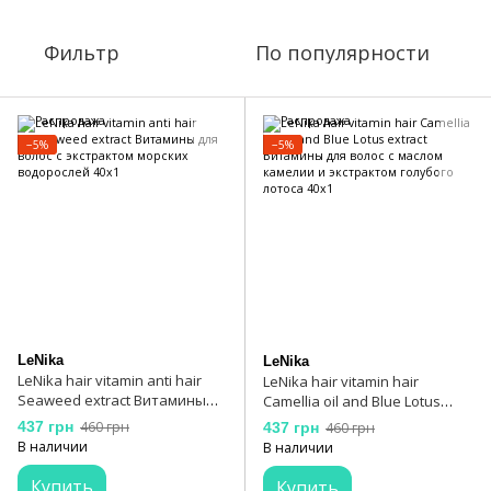
Фильтр
По популярности
−5%
−5%
LeNika
LeNika
LeNika hair vitamin anti hair
LeNika hair vitamin hair
Seaweed extract Витамины
Camellia oil and Blue Lotus
для волос с экстрактом
extract Витамины для волос с
437 грн
460 грн
437 грн
460 грн
морских водорослей 40х1
маслом камелии и
В наличии
В наличии
экстрактом голубого лотоса
40х1
Купить
Купить