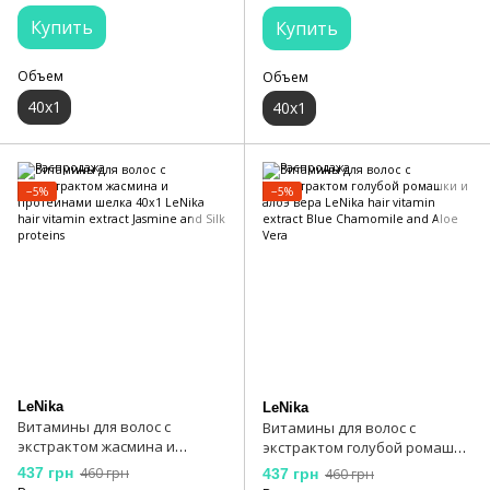
Купить
Купить
Объем
Объем
40х1
40x1
−5%
−5%
LeNika
LeNika
Витамины для волос с
Витамины для волос с
экстрактом жасмина и
экстрактом голубой ромашки
протеинами шелка 40x1
и алоэ вера LeNika hair
437 грн
460 грн
437 грн
460 грн
LeNika hair vitamin extract
vitamin extract Blue Chamomile