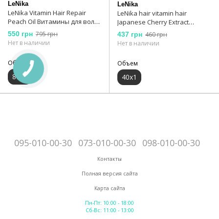
LeNika
LeNika
LeNika Vitamin Hair Repair
LeNika hair vitamin hair
Peach Oil Витамины для волос
Japanese Cherry Extract
с экстрактом персика 80x1 мл
Витамины для волос с
550 грн
795 грн
437 грн
460 грн
экстрактом Японской вишни
Нет в наличии
Нет в наличии
40х1
Объем
Объем
80x1
40х1
095-010-00-30
073-010-00-30
098-010-00-30
Контакты
Полная версия сайта
Карта сайта
Пн-Пт: 10:00 - 18:00
Сб-Вс: 11:00 - 13:00