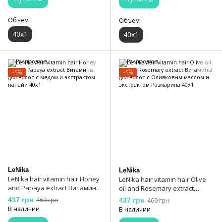
Объем
Объем
40х1
40х1
−5%
−5%
LeNika
LeNika
LeNika hair vitamin hair Honey
LeNika hair vitamin hair Olive
and Papaya extract Витамины
oil and Rosemary extract
для волос с медом и
Витамины для волос с
437 грн
460 грн
437 грн
460 грн
экстрактом папайи 40х1
Оливковым маслом и
В наличии
В наличии
экстрактом Розмарина 40x1