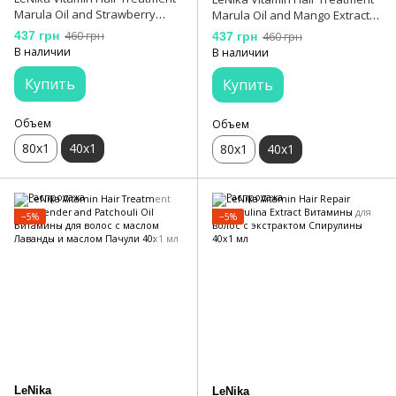
Marula Oil and Strawberry
Marula Oil and Mango Extract
Extract Витамины для волос с
Витамины для волос с маслом
437 грн
460 грн
437 грн
460 грн
маслом Марулы и экстрактом
Марулы и экстрактом Манго
В наличии
В наличии
Клубники 40х1 мл
40х1 мл
Купить
Купить
Объем
Объем
80х1
40х1
80х1
40х1
−5%
−5%
LeNika
LeNika