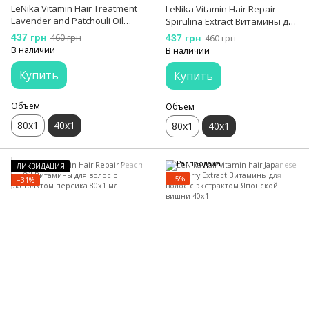
LeNika Vitamin Hair Treatment
LeNika Vitamin Hair Repair
Lavender and Patchouli Oil
Spirulina Extract Витамины для
Витамины для волос с маслом
волос с экстрактом
437 грн
460 грн
437 грн
460 грн
Лаванды и маслом Пачули
Спирулины 40х1 мл
В наличии
В наличии
40х1 мл
Купить
Купить
Объем
Объем
80х1
40х1
80х1
40х1
ЛИКВИДАЦИЯ
−5%
−31%