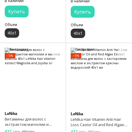
В наличии
В наличии
Jasmine and Silk proteins
and Aloe Vera
Купить
Купить
Объем
Объем
40х1
40х1
−5%
−5%
LeNika
LeNika
Витамины для волос с
LeNika Hair Vitamin Anti Hair
экстрактом магнолии и
Loss Castor Oil and Red Algae
маслом жожоба 40x1 LeNika
Extract Витамины для волос с
437 грн
460 грн
437 грн
460 грн