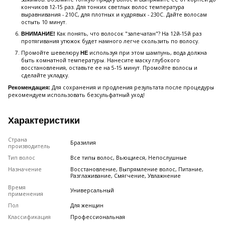
кончиков 12-15 раз. Для тонких светлых волос температура
выравнивания - 210С, для плотных и кудрявых - 230С. Дайте волосам
остыть 10 минут.
Как понять, что волосок "запечатан"? На 12й-15й раз
ВНИМАНИЕ!
протягивания утюжок будет намного легче скользить по волосу.
Промойте шевелюру
используя при этом шампунь, вода должна
НЕ
быть комнатной температуры. Нанесите мaску глубокого
восстановления, оставьте ее на 5-15 минут. Промойте волосы и
сделайте укладку.
Для сохранения и продления результата после процедуры
Рекомендация:
рекомендуем использовать безсульфатный уход!
Характеристики
Страна
Бразилия
производитель
Тип волос
Все типы волос, Вьющиеся, Непослушные
Назначение
Восстановление, Выпрямление волос, Питание,
Разглаживание, Смягчение, Увлажнение
Время
Универсальный
применения
Пол
Для женщин
Классификация
Профессиональная