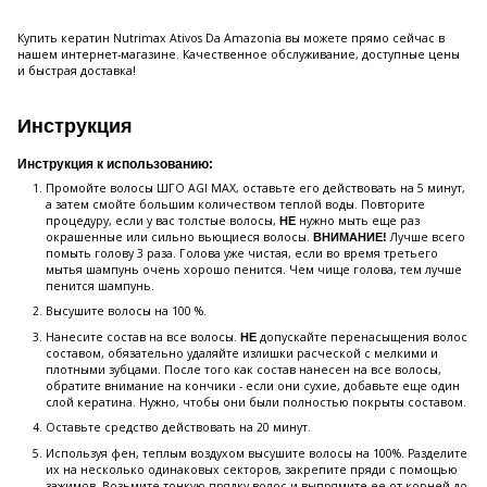
Купить кератин Nutrimax Ativos Da Amazonia вы можете прямо сейчас в
нашем интернет-магазине. Качественное обслуживание, доступные цены
и быстрая доставка!
Инструкция
Инструкция к использованию:
Промойте волосы ШГО AGI MAX, оставьте его действовать на 5 минут,
а затем смойте большим количеством теплой воды. Повторите
процедуру, если у вас толстые волосы,
нужно мыть еще раз
НЕ
окрашенные или сильно вьющиеся волосы.
Лучше всего
ВНИМАНИЕ!
помыть голову 3 раза. Голова уже чистая, если во время третьего
мытья шампунь очень хорошо пенится. Чем чище голова, тем лучше
пенится шампунь.
Высушите волосы на 100 %.
Нанесите состав на все волосы.
допускайте перенасыщения волос
НЕ
составом, обязательно удаляйте излишки расческой с мелкими и
плотными зубцами. После того как состав нанесен на все волосы,
обратите внимание на кончики - если они сухие, добавьте еще один
слой кератина. Нужно, чтобы они были полностью покрыты составом.
Оставьте средство действовать на 20 минут.
Используя фен, теплым воздухом высушите волосы на 100%. Разделите
их на несколько одинаковых секторов, закрепите пряди с помощью
зажимов. Возьмите тонкую прядку волос и выпрямите ее от корней до