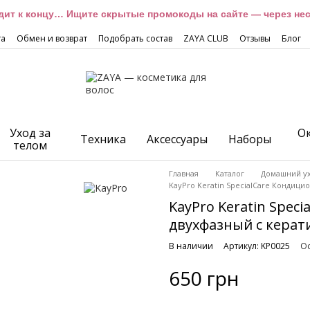
дит к концу… Ищите скрытые промокоды на сайте — через неск
та
Обмен и возврат
Подобрать состав
ZAYA CLUB
Отзывы
Блог
Уход за
О
Техника
Аксессуары
Наборы
телом
Главная
Каталог
Домашний у
KayPro Keratin SpecialCare Кондици
KayPro Keratin Spec
двухфазный с кера
В наличии
Артикул: KP0025
Ос
650 грн