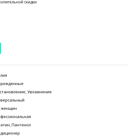
копительной скидки
лия
врежденные
становление
,
Увлажнение
иверсальный
я женщин
офессиональная
ратин
,
Пантенол
ндиционер