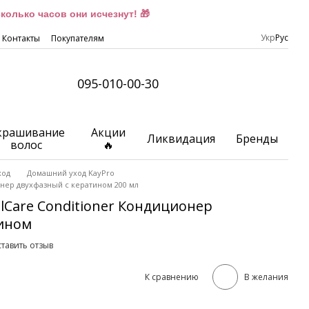
олько часов они исчезнут! 🎁
Укр
Рус
Контакты
Покупателям
095-010-00-30
крашивание
Акции
Ликвидация
Бренды
волос
🔥
ход
Домашний уход KayPro
онер двухфазный с кератином 200 мл
ialCare Conditioner Кондиционер
тином
тавить отзыв
К сравнению
В желания