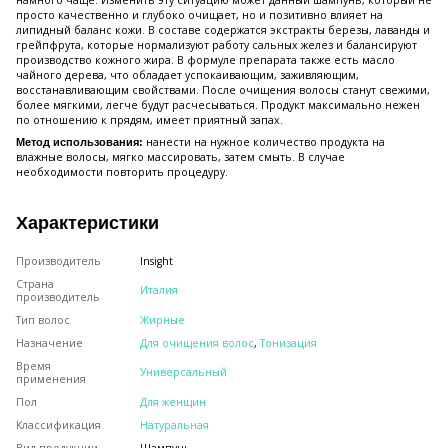
намного чаще. Изменить эту ситуацию может данный шампунь, который не
просто качественно и глубоко очищает, но и позитивно влияет на
липидный баланс кожи. В составе содержатся экстракты березы, лаванды и
грейпфрута, которые нормализуют работу сальных желез и балансируют
производство кожного жира. В формуле препарата также есть масло
чайного дерева, что обладает успокаивающим, заживляющим,
восстанавливающим свойствами. После очищения волосы станут свежими,
более мягкими, легче будут расчесываться. Продукт максимально нежен
по отношению к прядям, имеет приятный запах.
нанести на нужное количество продукта на
Метод использования:
влажные волосы, мягко массировать, затем смыть. В случае
необходимости повторить процедуру.
Характеристики
Производитель
Insight
Страна
Италия
производитель
Тип волос
Жирные
Назначение
Для очищения волос
,
Тонизация
Время
Универсальный
применения
Пол
Для женщин
Классификация
Натуральная