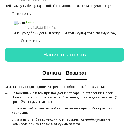
17.04.2023 в 14:39
Цей шампунь безсульфатний? Його можна після кератину/Ботоксу?
Ответить
Аліна
18.04.2023 в 14:42
Яна Гут, добрий день. Шампунь містить сульфати в своєму складі.
Ответить
Написать отзыв
Оплата
Возврат
Оплата происходит одним из трех способов на выбор клиента:
наложенный платеж при получении товара на отделении Новой
Почты, при этом оплата услуги обратной доставки денег платная (20
грн + 2% от суммы заказа);
оплата на сайте банковской картой через сервис Monopay без
комиссии;
оплата на счет без комиссии или терминал самообслуживания
(комиссия от 2 грн до 0,5% от суммы заказа).