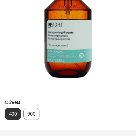
Объем
400
900