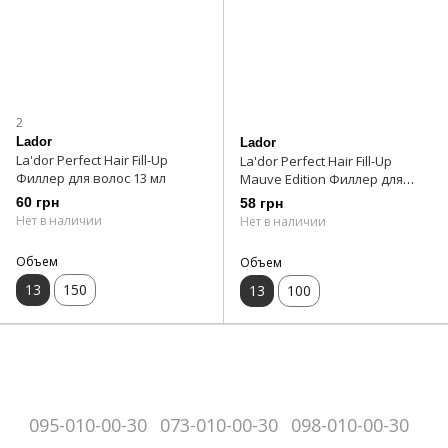
2
Lador
Lador
La'dor Perfect Hair Fill-Up
La'dor Perfect Hair Fill-Up
Филлер для волос 13 мл
Mauve Edition Филлер для
волос 13 мл
60 грн
58 грн
Нет в наличии
Нет в наличии
Объем
Объем
13
150
13
100
095-010-00-30
073-010-00-30
098-010-00-30