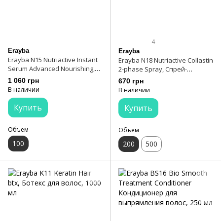
4
Erayba
Erayba
Erayba N15 Nutriactive Instant
Erayba N18 Nutriactive Collastin
Serum Advanced Nourishing,
2-phase Spray, Спрей-
Сыворотка
кондиционер с коллагеном
1 060 грн
670 грн
восстанавливающая для
двухфазный 200 мл
В наличии
В наличии
кончиков волос 100 мл
Купить
Купить
Объем
Объем
100
200
500