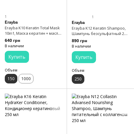
1
1
Erayba
Erayba
Erayba K10 Keratin Total Mask
Erayba K12 Keratin Shampoo,
10in1, Маска кератин + масло
Шампунь безсульфатный 250
арганы 150 мл
мл
640 грн
890 грн
В наличии
В наличии
Купить
Купить
Объем
Объем
150
1000
250