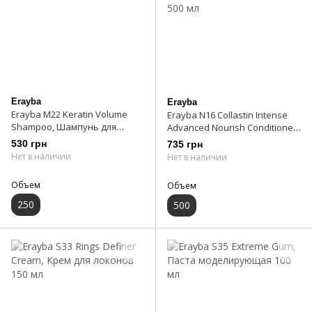
Erayba
Erayba
Erayba M22 Keratin Volume
Erayba N16 Collastin Intense
Shampoo, Шампунь для
Advanced Nourish Conditioner,
объема 250 мл
Кондиционер питательный с
530 грн
735 грн
коллагеном 500 мл
Нет в наличии
Нет в наличии
Объем
Объем
250
500