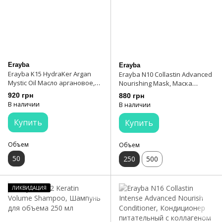
Erayba
Erayba
Erayba K15 HydraKer Argan
Erayba N10 Collastin Advanced
Mystic Oil Масло аргановое,
Nourishing Mask, Маска
50 мл
интенсивная с коллагеном
920 грн
880 грн
250 мл
В наличии
В наличии
Купить
Купить
Объем
Объем
50
250
500
ЛИКВИДАЦИЯ