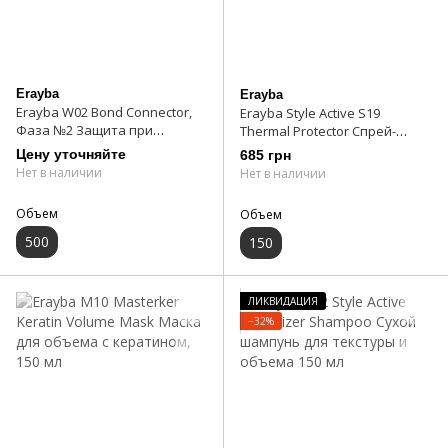
Erayba
Erayba
Erayba W02 Bond Conneсtor,
Erayba Style Active S19
Фаза №2 Защита при
Thermal Protector Спрей-
окрашивании 500 мл
термозащита, 150 мл
Цену уточняйте
685 грн
Нет в наличии
Нет в наличии
Объем
Объем
500
150
ЛИКВИДАЦИЯ
−32%