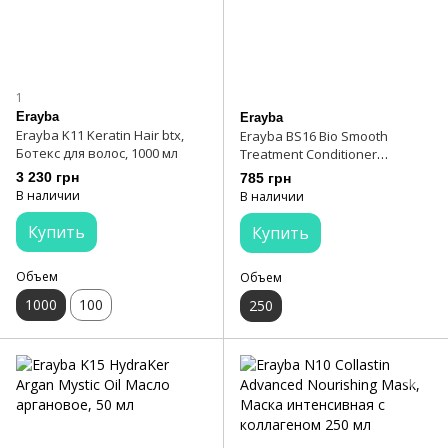
1
Erayba
Erayba
Erayba K11 Keratin Hair btx,
Erayba BS16 Bio Smooth
Ботекс для волос, 1000 мл
Treatment Conditioner
Кондиционер для
3 230 грн
785 грн
выпрямления волос, 250 мл
В наличии
В наличии
Купить
Купить
Объем
Объем
1000
100
250