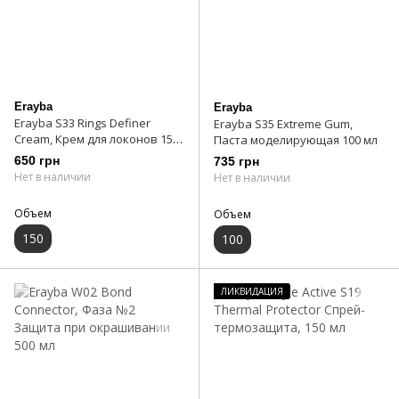
Erayba
Erayba
Erayba S33 Rings Definer
Erayba S35 Extreme Gum,
Cream, Крем для локонов 150
Паста моделирующая 100 мл
мл
650 грн
735 грн
Нет в наличии
Нет в наличии
Объем
Объем
150
100
ЛИКВИДАЦИЯ