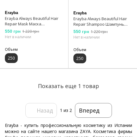
Erayba
Erayba
Erayba Always Beautiful Hair
Erayba Always Beautiful Hair
Repair Mask Маска
Repair Shampoo Шампунь
восстанавливающая для
восстанавливающий для
550 грн
1 220 грн
550 грн
1 220 грн
сухих и поврежденных волос
сухих и поврежденных волос
Нет в наличии
Нет в наличии
Объем
Объем
250
250
Показать еще 1 товар
Назад
Вперед
1
из 2
Erayba - купить профессиональную косметику из Испании
можно на сайте нашего магазина ZAYA. Косметика фирмы