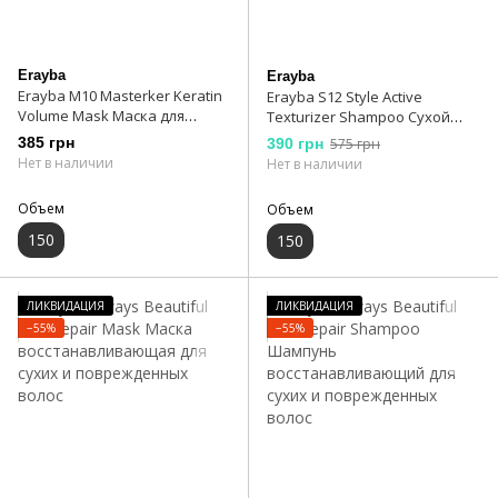
Erayba
Erayba
Erayba M10 Masterker Keratin
Erayba S12 Style Active
Volume Mask Маска для
Texturizer Shampoo Сухой
объема с кератином, 150 мл
шампунь для текстуры и
385 грн
390 грн
575 грн
объема 150 мл
Нет в наличии
Нет в наличии
Объем
Объем
150
150
ЛИКВИДАЦИЯ
ЛИКВИДАЦИЯ
−55%
−55%