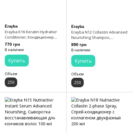
Erayba
Erayba
Erayba K16 Keratin HydraKer
Erayba N12 Collastin Advansed
Conditioner, Кондиционер
Nourishing Shampoo,
кератиновый 250 мл
Шампунь питательный с
770 грн
890 грн
коллагеном 250 мл
В наличии
В наличии
Купить
Купить
Объем
Объем
250
250