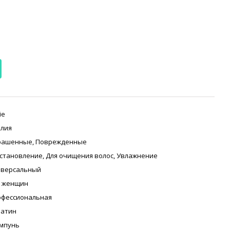
ie
лия
рашенные
,
Поврежденные
становление
,
Для очищения волос
,
Увлажнение
иверсальный
я женщин
офессиональная
ратин
мпунь