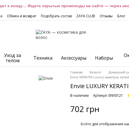
дит к концу… Ищите скрытые промокоды на сайте — через неск
та
Обмен и возврат
Подобрать состав
ZAYA CLUB
Отзывы
Блог
Уход за
О
Техника
Аксессуары
Наборы
телом
Главная
Каталог
Домашний у
Envie KERATIN Luxury шампунь капи
Envie LUXURY KERAT
В наличии
Артикул: ENV0121
702 грн
%
Войти
для отображения на