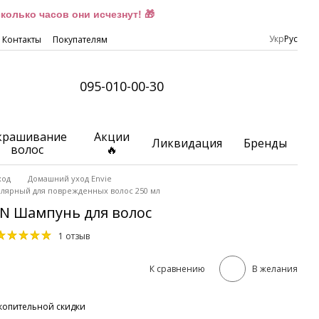
олько часов они исчезнут! 🎁
Укр
Рус
Контакты
Покупателям
095-010-00-30
крашивание
Акции
Ликвидация
Бренды
волос
🔥
ход
Домашний уход Envie
ллярный для поврежденных волос 250 мл
IN Шампунь для волос
1 отзыв
К сравнению
В желания
копительной скидки